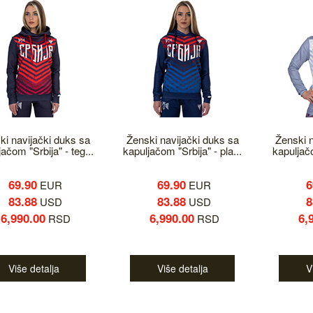
ki navijački duks sa
Ženski navijački duks sa
Ženski n
ačom "Srbija" - teg...
kapuljačom "Srbija" - pla...
kapuljačo
69.90
69.90
6
EUR
EUR
83.88
83.88
8
USD
USD
6,990.00
6,990.00
6,
RSD
RSD
Više detalja
Više detalja
V