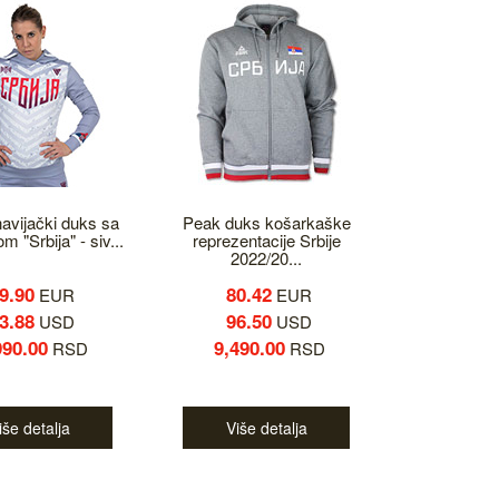
avijački duks sa
Peak duks košarkaške
m "Srbija" - siv...
reprezentacije Srbije
2022/20...
9.90
80.42
EUR
EUR
3.88
96.50
USD
USD
990.00
9,490.00
RSD
RSD
iše detalja
Više detalja