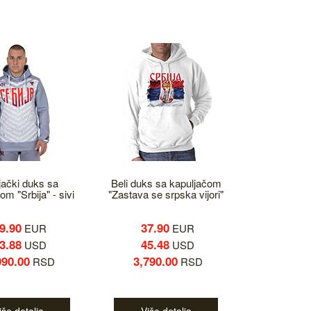
jački duks sa
Beli duks sa kapuljačom
om "Srbija" - sivi
"Zastava se srpska vijori"
9.90
37.90
EUR
EUR
3.88
45.48
USD
USD
990.00
3,790.00
RSD
RSD