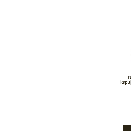
N
kapul