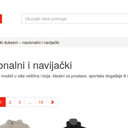
i duksevi – nacionalni i navijački
nalni i navijački
ni modeli u više veličina i boja. Idealni za proslave, sportske događaje 
1
2
3
...
19