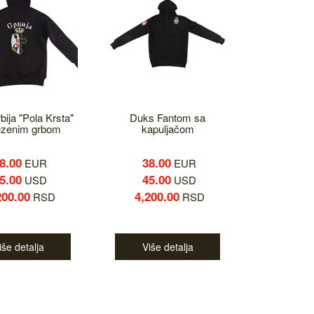
ija "Pola Krsta"
Duks Fantom sa
ezenim grbom
kapuljačom
8.00
38.00
EUR
EUR
5.00
45.00
USD
USD
200.00
4,200.00
RSD
RSD
iše detalja
Više detalja