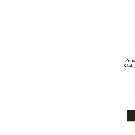
Žens
kapulj