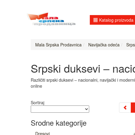
Katalog proizvoda
Mala Srpska Prodavnica
Navijačka odeća
Srpsk
Srpski duksevi – nacio
Različiti srpski duksevi – nacionalni, navijački i moder
online
Sortiraj
Srodne kategorije
Dresovi