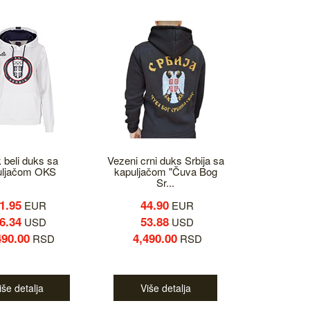
 beli duks sa
Vezeni crni duks Srbija sa
uljačom OKS
kapuljačom "Čuva Bog
Sr...
1.95
44.90
EUR
EUR
6.34
53.88
USD
USD
490.00
4,490.00
RSD
RSD
iše detalja
Više detalja