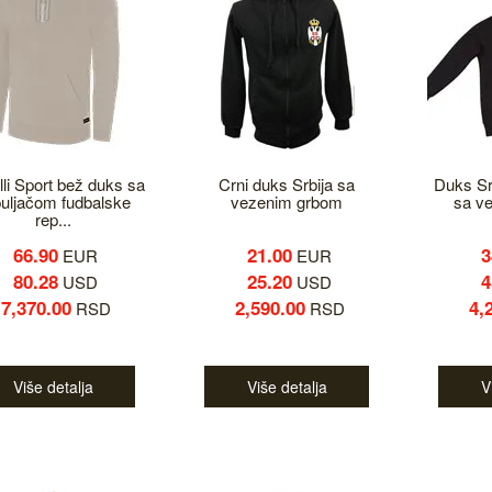
li Sport bež duks sa
Crni duks Srbija sa
Duks Srb
uljačom fudbalske
vezenim grbom
sa v
rep...
66.90
21.00
3
EUR
EUR
80.28
25.20
4
USD
USD
7,370.00
2,590.00
4,
RSD
RSD
Više detalja
Više detalja
V