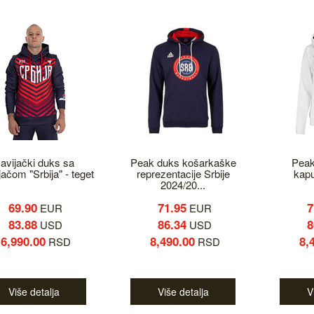
avijački duks sa
Peak duks košarkaške
Peak
jačom "Srbija" - teget
reprezentacije Srbije
kap
2024/20...
69.90
71.95
7
EUR
EUR
83.88
86.34
8
USD
USD
6,990.00
8,490.00
8,
RSD
RSD
Više detalja
Više detalja
V