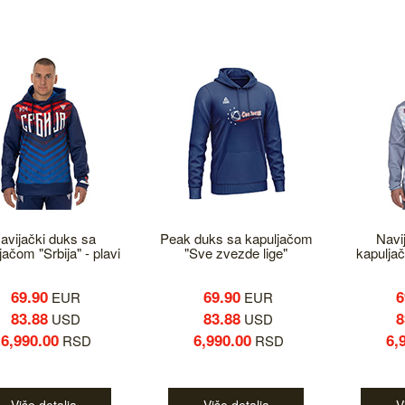
avijački duks sa
Peak duks sa kapuljačom
Navi
jačom "Srbija" - plavi
"Sve zvezde lige"
kapuljač
69.90
69.90
6
EUR
EUR
83.88
83.88
8
USD
USD
6,990.00
6,990.00
6,
RSD
RSD