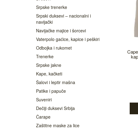
Srpske trenerke
Srpski duksevi – nacionalni i
navijački
Navijačke majice i šorcevi
Vaterpolo gaćice, kapice i peškiri
Odbojka i rukomet
Capel
Trenerke
kap
Srpske jakne
Kape, kačketi
Šalovi i leptir mašna
Patike i papuče
Suveniri
Dečiji duksevi Srbija
Čarape
Zaštitne maske za lice