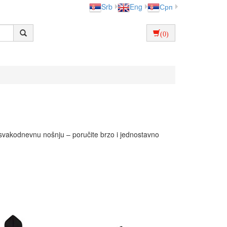
Srb
Eng
Срп
(0)
ili svakodnevnu nošnju – poručite brzo i jednostavno