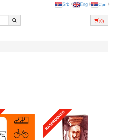
Srb
Eng
Срп
(0)