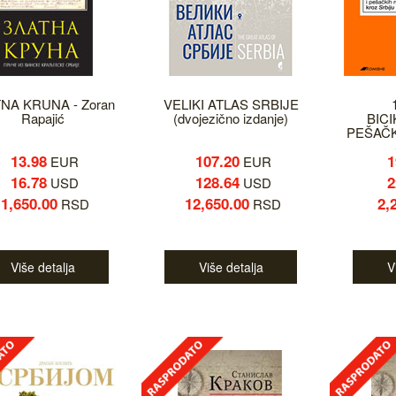
NA KRUNA - Zoran
VELIKI ATLAS SRBIJE
Rapajić
(dvojezično izdanje)
BICI
PEŠAČK
13.98
107.20
1
EUR
EUR
16.78
128.64
2
USD
USD
1,650.00
12,650.00
2,
RSD
RSD
Više detalja
Više detalja
V