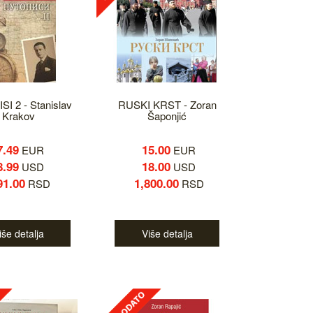
I 2 - Stanislav
RUSKI KRST - Zoran
Krakov
Šaponjić
7.49
15.00
EUR
EUR
8.99
18.00
USD
USD
91.00
1,800.00
RSD
RSD
iše detalja
Više detalja