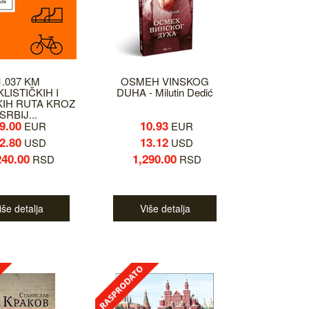
1.037 KM
OSMEH VINSKOG
KLISTIČKIH I
DUHA - Milutin Dedić
IH RUTA KROZ
SRBIJ...
9.00
10.93
EUR
EUR
2.80
13.12
USD
USD
240.00
1,290.00
RSD
RSD
iše detalja
Više detalja