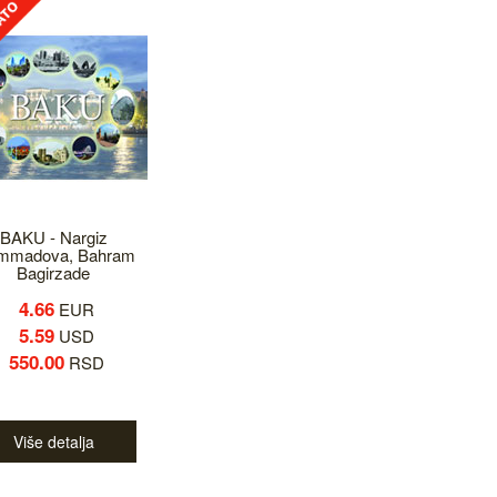
BAKU - Nargiz
mmadova, Bahram
Bagirzade
4.66
EUR
5.59
USD
550.00
RSD
Više detalja