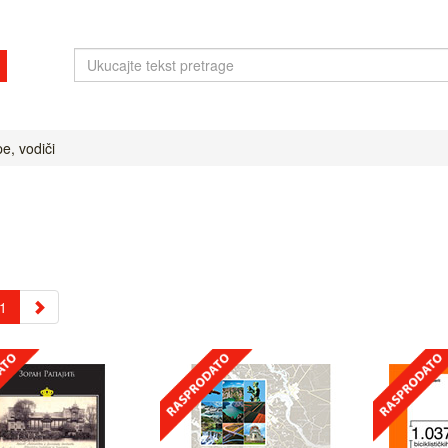
, vodiči
1