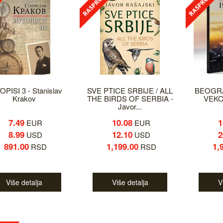
PISI 3 - Stanislav
SVE PTICE SRBIJE / ALL
BEOGR
Krakov
THE BIRDS OF SERBIA -
VEKO
Javor...
7.49
10.08
1
EUR
EUR
8.99
12.10
2
USD
USD
891.00
1,199.00
1,
RSD
RSD
Više detalja
Više detalja
V