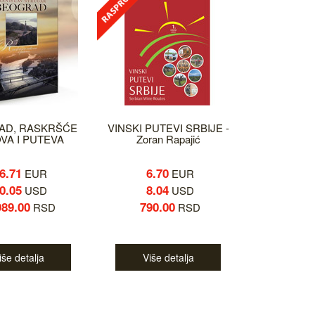
AD, RASKRŠĆE
VINSKI PUTEVI SRBIJE -
VA I PUTEVA
Zoran Rapajić
6.71
6.70
EUR
EUR
0.05
8.04
USD
USD
989.00
790.00
RSD
RSD
iše detalja
Više detalja