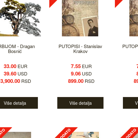
BIJOM - Dragan
PUTOPISI - Stanislav
PUTOPIS
Bosnić
Krakov
33.00
7.55
EUR
EUR
39.60
9.06
USD
USD
3,900.00
899.00
8
RSD
RSD
Više detalja
Više detalja
V