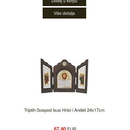
Dodaj u korpu
Više detalja
Triptih Gospod Isus Hrist i Anđeli 24x17cm
67.40
EUR