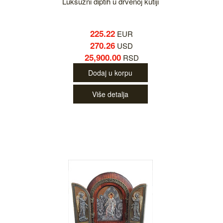
Luksuzni diptih u drvenoj kutiji
225.22
EUR
270.26
USD
25,900.00
RSD
Dodaj u korpu
Više detalja