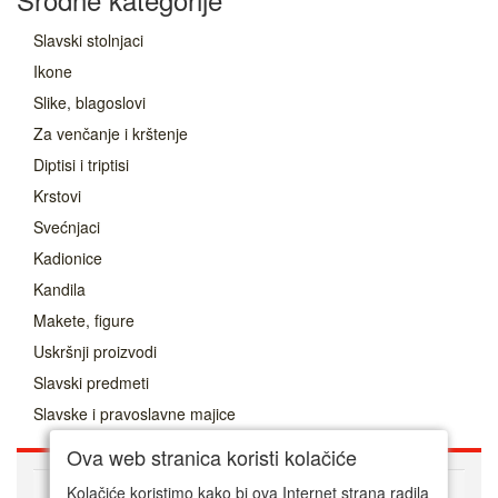
Slavski stolnjaci
Ikone
Slike, blagoslovi
Za venčanje i krštenje
Diptisi i triptisi
Krstovi
Svećnjaci
Kadionice
Kandila
Makete, figure
Uskršnji proizvodi
Slavski predmeti
Slavske i pravoslavne majice
Ova web stranica koristi kolačiće
O nama
Kolačiće koristimo kako bi ova Internet strana radila