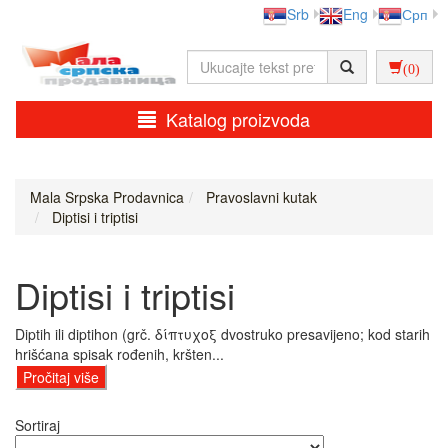
Srb
Eng
Срп
(0)
Katalog proizvoda
Mala Srpska Prodavnica
Pravoslavni kutak
Diptisi i triptisi
Diptisi i triptisi
Diptih ili diptihon (grč. δίπτυχοξ dvostruko presavijeno; kod starih
hrišćana spisak rođenih, kršten...
Pročitaj više
Sortiraj