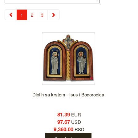
1
2
3
Diptih sa krstom - Isus i Bogorodica
81.39
EUR
97.67
USD
9,360.00
RSD