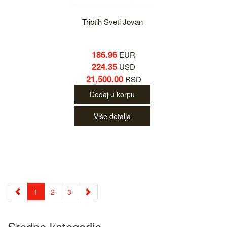
Triptih Sveti Jovan
186.96
EUR
224.35
USD
21,500.00
RSD
Dodaj u korpu
Više detalja
1
2
3
Srodne kategorije