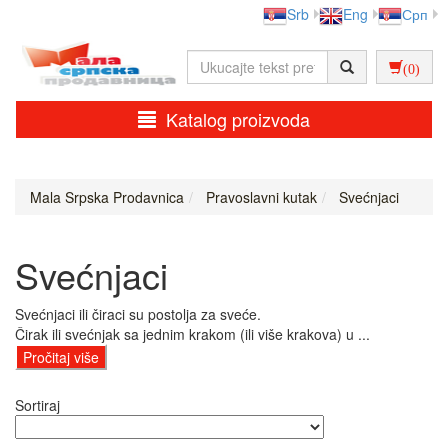
Srb
Eng
Срп
(0)
Katalog proizvoda
Mala Srpska Prodavnica
Pravoslavni kutak
Svećnjaci
Svećnjaci
Svećnjaci ili čiraci su postolja za sveće.
Čirak ili svećnjak sa jednim krakom (ili više krakova) u ...
Pročitaj više
Sortiraj