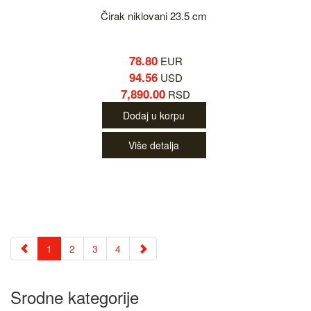
Čirak niklovani 23.5 cm
78.80
EUR
94.56
USD
7,890.00
RSD
Dodaj u korpu
Više detalja
1
2
3
4
Srodne kategorije