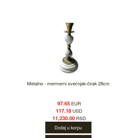
Metalno - mermerni svećnjak-čirak 28cm
97.65
EUR
117.18
USD
11,230.00
RSD
Dodaj u korpu