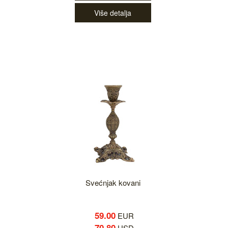
Više detalja
Svećnjak kovani
59.00
EUR
70.80
USD