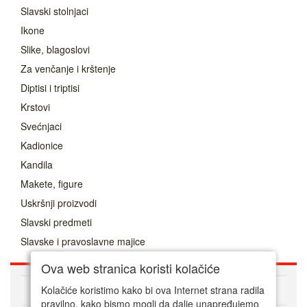
Slavski stolnjaci
Ikone
Slike, blagoslovi
Za venčanje i krštenje
Diptisi i triptisi
Krstovi
Svećnjaci
Kadionice
Kandila
Makete, figure
Uskršnji proizvodi
Slavski predmeti
Slavske i pravoslavne majice
Ova web stranica koristi kolačiće
O nama
Kolačiće koristimo kako bi ova Internet strana radila
pravilno, kako bismo mogli da dalje unapređujemo