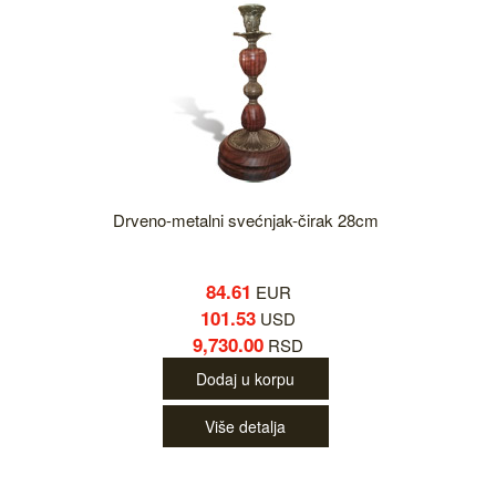
Drveno-metalni svećnjak-čirak 28cm
84.61
EUR
101.53
USD
9,730.00
RSD
Dodaj u korpu
Više detalja