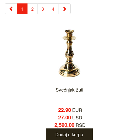
1
2
3
4
Svećnjak žuti
22.90
EUR
27.00
USD
2,590.00
RSD
Dodaj u korpu