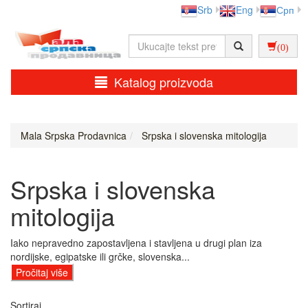
Srb
Eng
Срп
(0)
Katalog proizvoda
Mala Srpska Prodavnica
Srpska i slovenska mitologija
Srpska i slovenska
mitologija
Iako nepravedno zapostavljena i stavljena u drugi plan iza
nordijske, egipatske ili grčke, slovenska...
Pročitaj više
Sortiraj