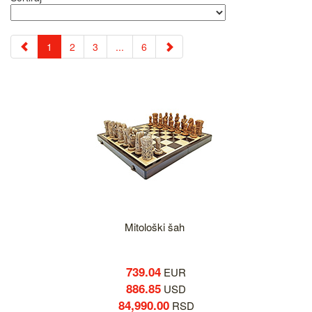
1
2
3
...
6
Mitološki šah
739.04
EUR
886.85
USD
84,990.00
RSD