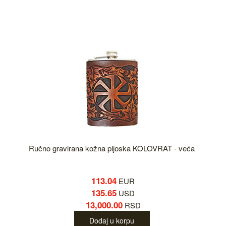
Ručno gravirana kožna pljoska KOLOVRAT - veća
113.04
EUR
135.65
USD
13,000.00
RSD
Dodaj u korpu