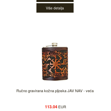
Više detalja
Ručno gravirana kožna pljoska JAV NAV - veća
113.04
EUR