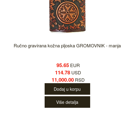
Ručno gravirana kožna pljoska GROMOVNIK - manja
95.65
EUR
114.78
USD
11,000.00
RSD
Dodaj u korpu
Više detalja