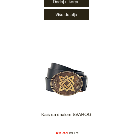
Dodaj u korpu
Više detalja
Kaiš sa šnalom SVAROG
53.04
EUR