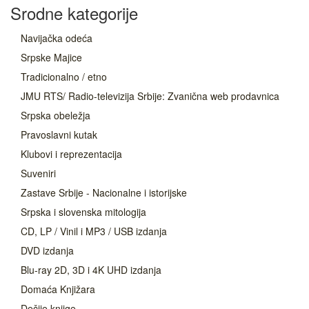
Srodne kategorije
Navijačka odeća
Srpske Majice
Tradicionalno / etno
JMU RTS/ Radio-televizija Srbije: Zvanična web prodavnica
Srpska obeležja
Pravoslavni kutak
Klubovi i reprezentacija
Suveniri
Zastave Srbije - Nacionalne i istorijske
Srpska i slovenska mitologija
CD, LP / Vinil i MP3 / USB izdanja
DVD izdanja
Blu-ray 2D, 3D i 4K UHD izdanja
Domaća Knjižara
Dečije knjige