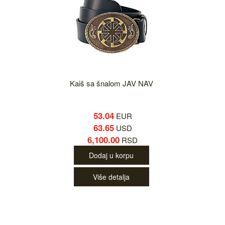
Kaiš sa šnalom JAV NAV
53.04
EUR
63.65
USD
6,100.00
RSD
Dodaj u korpu
Više detalja