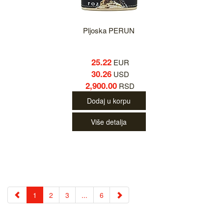
Pljoska PERUN
25.22
EUR
30.26
USD
2,900.00
RSD
Dodaj u korpu
Više detalja
1
2
3
...
6