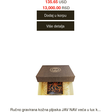
135.65
USD
13,000.00
RSD
Dodaj u korpu
Više detalja
Ručno gravirana kožna pljoska JAV NAV veća u lux k...