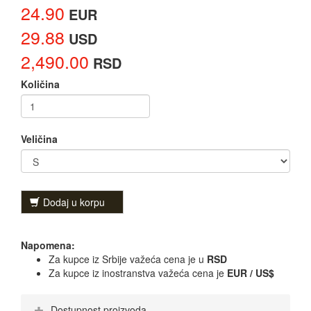
24.90
EUR
29.88
USD
2,490.00
RSD
Količina
Veličina
Dodaj u korpu
Napomena:
Za kupce iz Srbije važeća cena je u
RSD
Za kupce iz inostranstva važeća cena je
EUR / US$
Dostupnost proizvoda