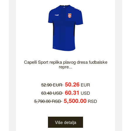
Capelli Sport replika plavog dresa fudbalske
repre...
50.26
52.90 EUR
EUR
60.31
63.48 USD
USD
5,500.00
5,790.00 RSD
RSD
Više detalja