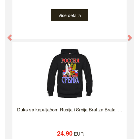
Više detalja
Previous
Ne
Duks sa kapuljačom Rusija i Srbija Brat za Brata -...
24.90
EUR