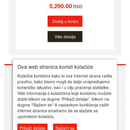
5,290.00
RSD
Dodaj u korpu
Više detalja
Ova web stranica koristi kolačiće
O nama
Kolačiće koristimo kako bi ova Internet strana radila
pravilno, kako bismo mogli da dalje unapređujemo
korisničko iskustvo, kao i u cilju praćenja statistike.
Kako kupovati online
Više informacija o kolačićima koje koristimo možete
dobiti klikom na dugme "Prikaži detalje". klikom na
Korisnički servis
dugme "Slažem se" ili nastavkom korišćenja naših
internet stranica smatramo da se slažete sa
Način plaćanja
upotrebom kolačića.
Prikaži detalje
Slažem se