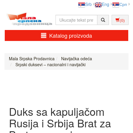
Srb
Eng
Срп
(0)
Katalog proizvoda
Mala Srpska Prodavnica
Navijačka odeća
Srpski duksevi – nacionalni i navijački
Duks sa kapuljačom
Rusija i Srbija Brat za