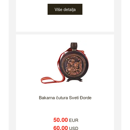
Više detalja
Bakarna čutura Sveti Đorde
50.00
EUR
60.00
USD