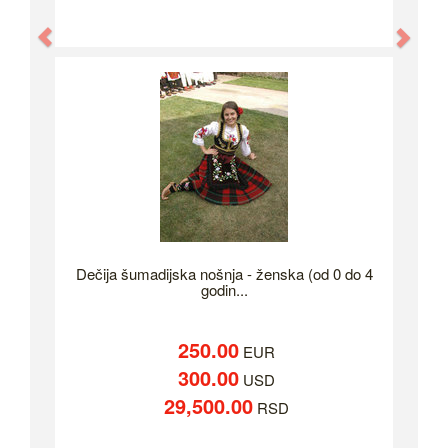
Previous
Nex
Dečija šumadijska nošnja - ženska (od 0 do 4
godin...
250.00
EUR
300.00
USD
29,500.00
RSD