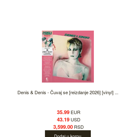
Denis & Denis - Čuvaj se [reizdanje 2026] [vinyl] ...
35.99
EUR
43.19
USD
3,599.00
RSD
Dodaj u korpu