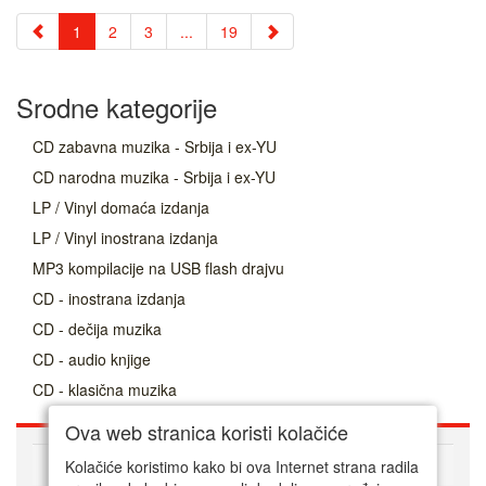
1
2
3
...
19
Srodne kategorije
CD zabavna muzika - Srbija i ex-YU
CD narodna muzika - Srbija i ex-YU
LP / Vinyl domaća izdanja
LP / Vinyl inostrana izdanja
MP3 kompilacije na USB flash drajvu
CD - inostrana izdanja
CD - dečija muzika
CD - audio knjige
CD - klasična muzika
Ova web stranica koristi kolačiće
O nama
Kolačiće koristimo kako bi ova Internet strana radila