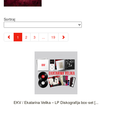
Sortiraj
1
2
3
...
19
EKV / Ekatarina Velika – LP Diskografija box-set [...