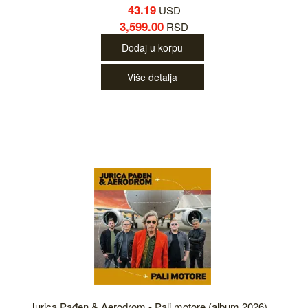
43.19
USD
3,599.00
RSD
Dodaj u korpu
Više detalja
Jurica Pađen & Aerodrom - Pali motore (album 2026)...