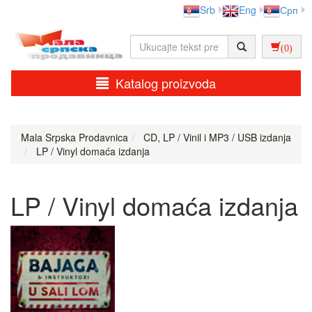
Srb
Eng
Срп
(0)
Katalog proizvoda
Mala Srpska Prodavnica
CD, LP / Vinil i MP3 / USB izdanja
LP / Vinyl domaća izdanja
LP / Vinyl domaća izdanja