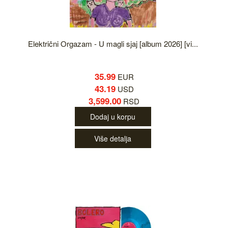
Električni Orgazam - U magli sjaj [album 2026] [vi...
35.99
EUR
43.19
USD
3,599.00
RSD
Dodaj u korpu
Više detalja