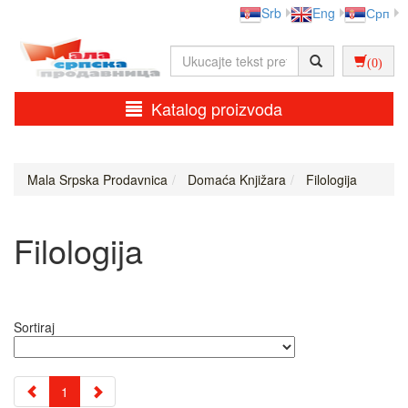
Srb
Eng
Срп
(0)
Katalog proizvoda
Mala Srpska Prodavnica
Domaća Knjižara
Filologija
Filologija
Sortiraj
1