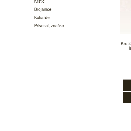
Krstići
Brojanice
Kokarde
Privesci, značke
Krsti
I