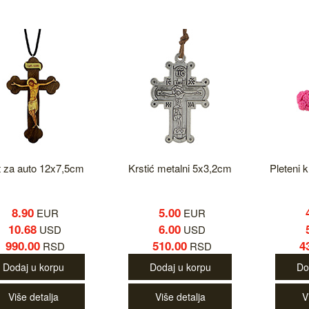
t za auto 12x7,5cm
Krstić metalni 5x3,2cm
Pleteni k
8.90
5.00
EUR
EUR
10.68
6.00
USD
USD
990.00
510.00
4
RSD
RSD
Dodaj u korpu
Dodaj u korpu
Do
Više detalja
Više detalja
V