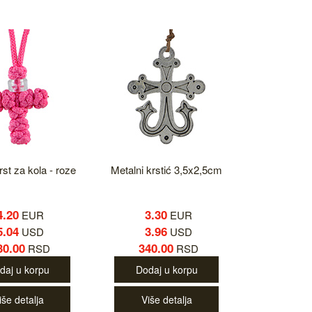
rst za kola - roze
Metalni krstić 3,5x2,5cm
4.20
3.30
EUR
EUR
5.04
3.96
USD
USD
30.00
340.00
RSD
RSD
daj u korpu
Dodaj u korpu
iše detalja
Više detalja