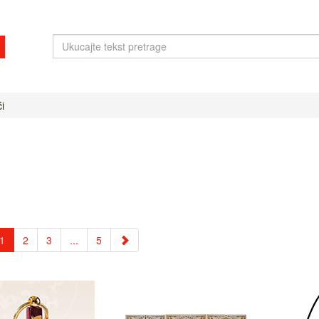
i
1
2
3
...
5