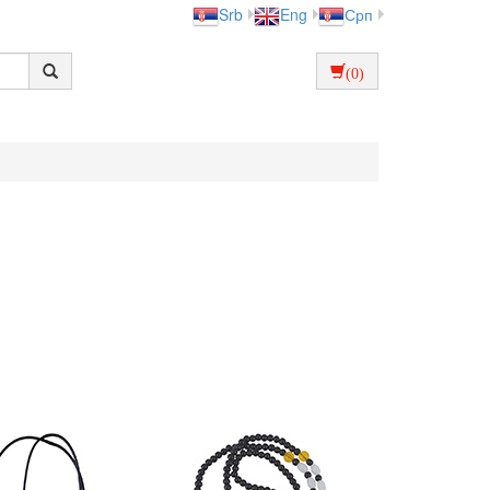
Srb
Eng
Срп
(0)