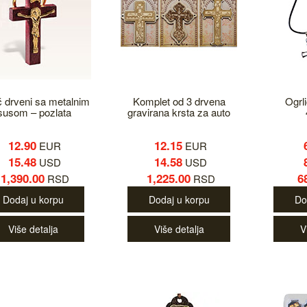
ć drveni sa metalnim
Komplet od 3 drvena
Ogrl
susom – pozlata
gravirana krsta za auto
12.90
12.15
EUR
EUR
15.48
14.58
USD
USD
1,390.00
1,225.00
6
RSD
RSD
Dodaj u korpu
Dodaj u korpu
Do
Više detalja
Više detalja
V