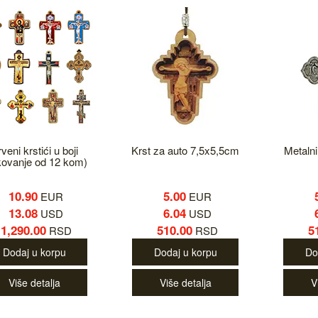
veni krstići u boji
Krst za auto 7,5x5,5cm
Metalni
kovanje od 12 kom)
10.90
5.00
EUR
EUR
13.08
6.04
USD
USD
1,290.00
510.00
5
RSD
RSD
Dodaj u korpu
Dodaj u korpu
Do
Više detalja
Više detalja
V