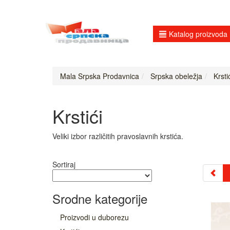
Katalog proizvoda
Mala Srpska Prodavnica
Srpska obeležja
Krstić
Krstići
Veliki izbor različitih pravoslavnih krstića.
Sortiraj
Srodne kategorije
Proizvodi u duborezu