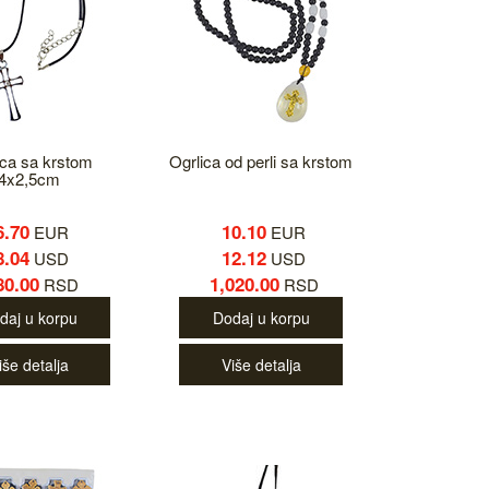
ica sa krstom
Ogrlica od perli sa krstom
4x2,5cm
6.70
10.10
EUR
EUR
8.04
12.12
USD
USD
80.00
1,020.00
RSD
RSD
daj u korpu
Dodaj u korpu
iše detalja
Više detalja