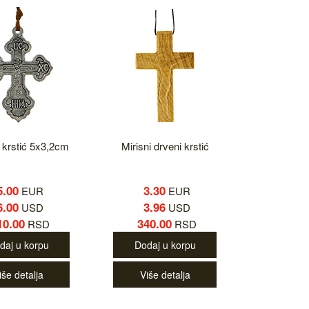
 krstić 5x3,2cm
Mirisni drveni krstić
5.00
3.30
EUR
EUR
6.00
3.96
USD
USD
10.00
340.00
RSD
RSD
daj u korpu
Dodaj u korpu
iše detalja
Više detalja