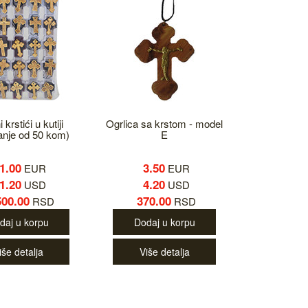
 krstići u kutiji
Ogrlica sa krstom - model
anje od 50 kom)
E
1.00
3.50
EUR
EUR
1.20
4.20
USD
USD
500.00
370.00
RSD
RSD
daj u korpu
Dodaj u korpu
iše detalja
Više detalja