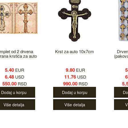
mplet od 2 drvena
Krst za auto 10x7cm
Drveni
rana krstića za auto
(pakov
5.40
9.80
5
EUR
EUR
6.48
11.76
6
USD
USD
550.00
990.00
5,
RSD
RSD
Dodaj u korpu
Dodaj u korpu
Do
Više detalja
Više detalja
V