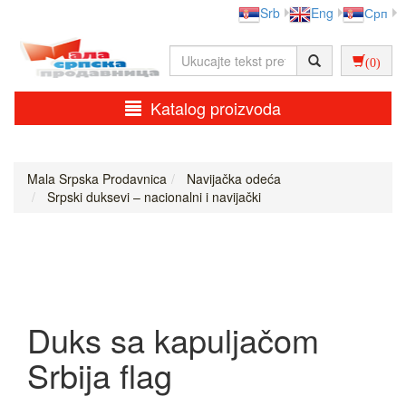
Srb
Eng
Срп
(0)
Katalog proizvoda
Mala Srpska Prodavnica
Navijačka odeća
Srpski duksevi – nacionalni i navijački
Duks sa kapuljačom
Srbija flag