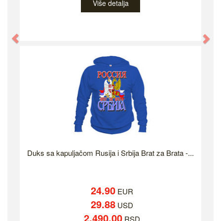
Više detalja
Previous
Ne
Duks sa kapuljačom Rusija i Srbija Brat za Brata -...
24.90
EUR
29.88
USD
2,490.00
RSD