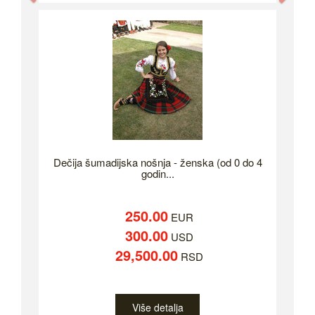
Dečija šumadijska nošnja - ženska (od 0 do 4
godin...
250.00
EUR
300.00
USD
29,500.00
RSD
Više detalja