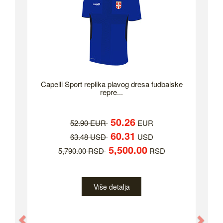
Capelli Sport replika plavog dresa fudbalske
repre...
50.26
52.90 EUR
EUR
60.31
63.48 USD
USD
5,500.00
5,790.00 RSD
RSD
Više detalja
Previous
Nex