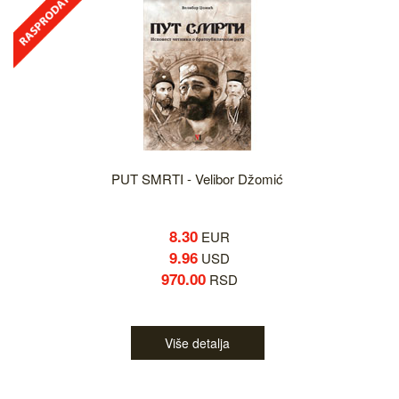
PUT SMRTI - Velibor Džomić
8.30
EUR
9.96
USD
970.00
RSD
Više detalja