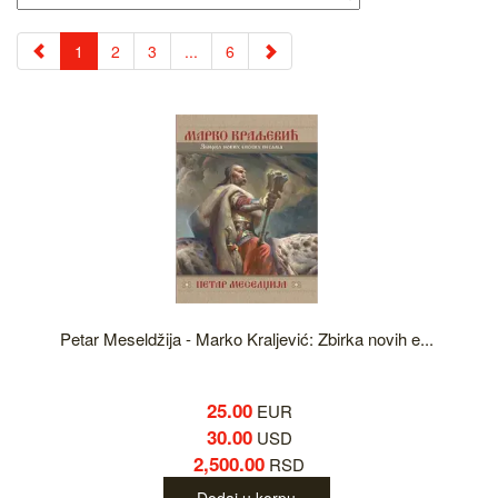
1
2
3
...
6
Petar Meseldžija - Marko Kraljević: Zbirka novih e...
25.00
EUR
30.00
USD
2,500.00
RSD