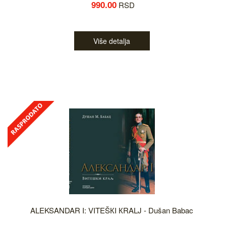
990.00
RSD
Više detalja
ALEKSANDAR I: VITEŠКI КRALJ - Dušan Babac