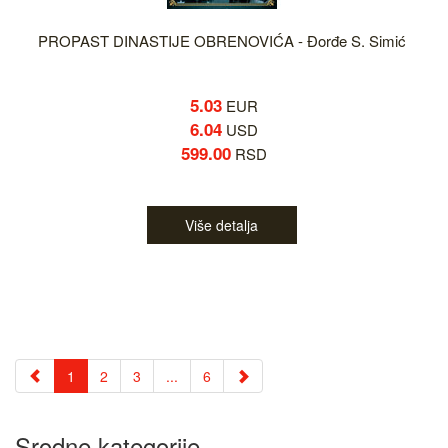
PROPAST DINASTIJE OBRENOVIĆA - Đorđe S. Simić
5.03
EUR
6.04
USD
599.00
RSD
Više detalja
1
2
3
...
6
Srodne kategorije