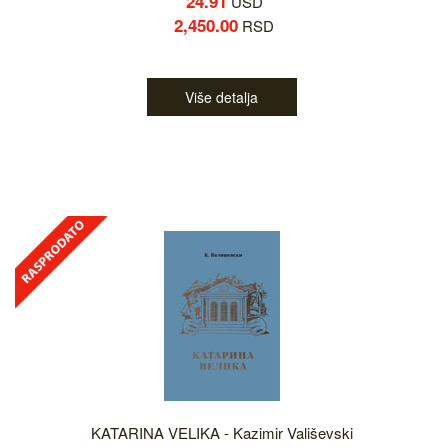
24.91
USD
2,450.00
RSD
Više detalja
KATARINA VELIKA - Kazimir Vališevski