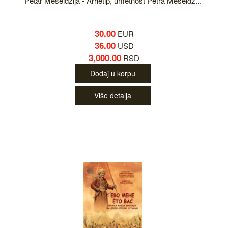
Petar Meseldžija - Arhetip, umetnost Petra Meseldž...
30.00
EUR
36.00
USD
3,000.00
RSD
Dodaj u korpu
Više detalja