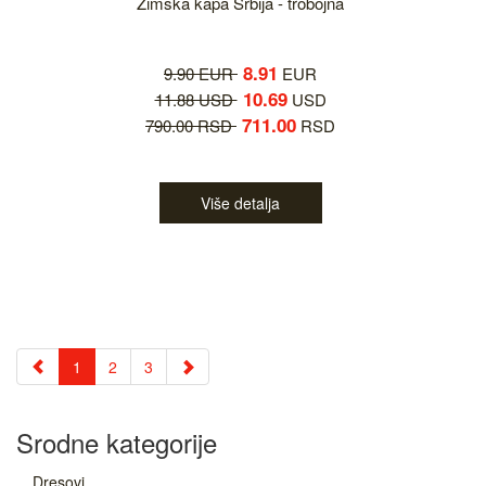
Zimska kapa Srbija - trobojna
8.91
9.90 EUR
EUR
10.69
11.88 USD
USD
711.00
790.00 RSD
RSD
Više detalja
1
2
3
Srodne kategorije
Dresovi