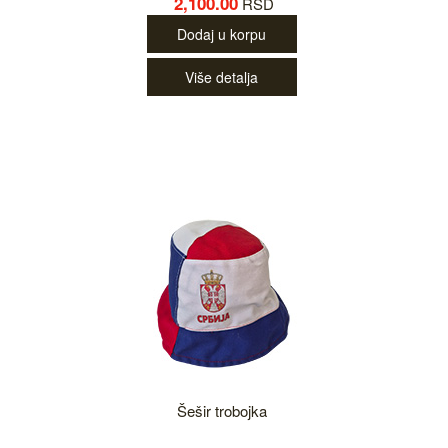
2,100.00
RSD
Dodaj u korpu
Više detalja
Šešir trobojka