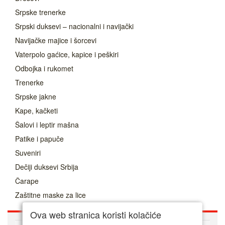
Srpske trenerke
Srpski duksevi – nacionalni i navijački
Navijačke majice i šorcevi
Vaterpolo gaćice, kapice i peškiri
Odbojka i rukomet
Trenerke
Srpske jakne
Kape, kačketi
Šalovi i leptir mašna
Patike i papuče
Suveniri
Dečiji duksevi Srbija
Čarape
Zaštitne maske za lice
Ova web stranica koristi kolačiće