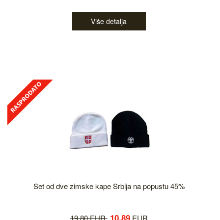
Više detalja
Set od dve zimske kape Srbija na popustu 45%
10.89
19.80 EUR
EUR