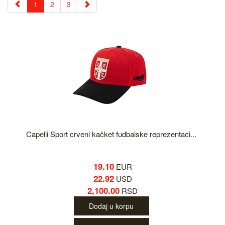
1
2
3
Capelli Sport crveni kačket fudbalske reprezentaci...
19.10
EUR
22.92
USD
2,100.00
RSD
Dodaj u korpu