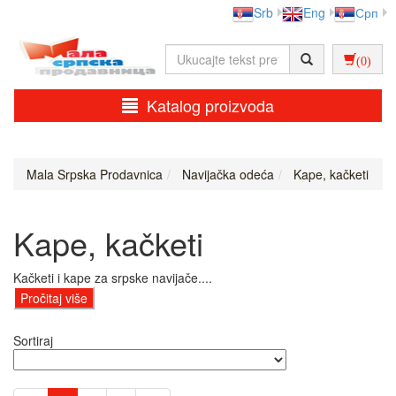
Srb
Eng
Срп
(0)
Katalog proizvoda
Mala Srpska Prodavnica
Navijačka odeća
Kape, kačketi
Kape, kačketi
Kačketi i kape za srpske navijače....
Pročitaj više
Sortiraj