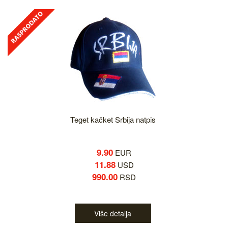
Teget kačket Srbija natpis
9.90
EUR
11.88
USD
990.00
RSD
Više detalja