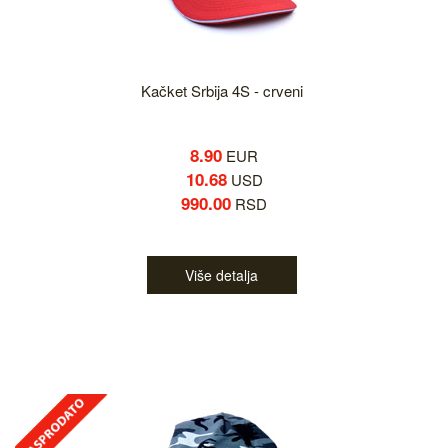
Kačket Srbija 4S - crveni
8.90
EUR
10.68
USD
990.00
RSD
Više detalja