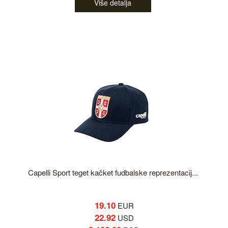
Više detalja
Capelli Sport teget kačket fudbalske reprezentacij...
19.10
EUR
22.92
USD