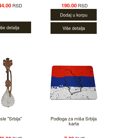
44.00
190.00
RSD
RSD
Dodaj u korpu
iše detalja
Više detalja
sle "Srbija"
Podloga za miša Srbija
karta