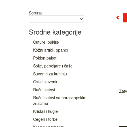
Sortiraj
Srodne kategorije
Čuture, buklije
Kožni artikli, opanci
Poklon paketi
Šolje, pepeljare i čaše
Suveniri za kuhinju
Ostali suveniri
Ručni satovi
Zatv
Ručni satovi sa horoskopskim
znacima
Kristali i kugle
Cegeri i torbe
Kreme i preparati