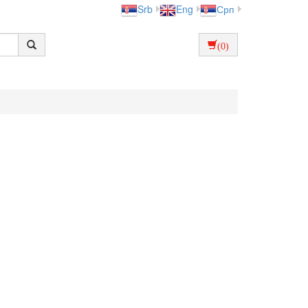
Srb
Eng
Срп
(0)