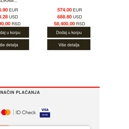
SLIKAM...
6.90
574.00
EUR
EUR
8.28
688.80
USD
USD
90.00
58,400.00
RSD
RSD
daj u korpu
Dodaj u korpu
iše detalja
Više detalja
NAČIN PLAĆANJA