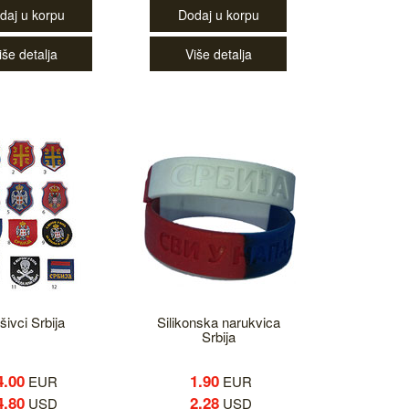
daj u korpu
Dodaj u korpu
iše detalja
Više detalja
šivci Srbija
Silikonska narukvica
Srbija
4.00
1.90
EUR
EUR
4.80
2.28
USD
USD