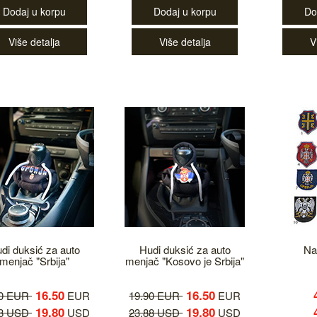
Dodaj u korpu
Dodaj u korpu
Do
Više detalja
Više detalja
V
di duksić za auto
Hudi duksić za auto
Na
menjač "Srbija"
menjač "Kosovo je Srbija"
16.50
16.50
90 EUR
EUR
19.90 EUR
EUR
19.80
19.80
88 USD
USD
23.88 USD
USD