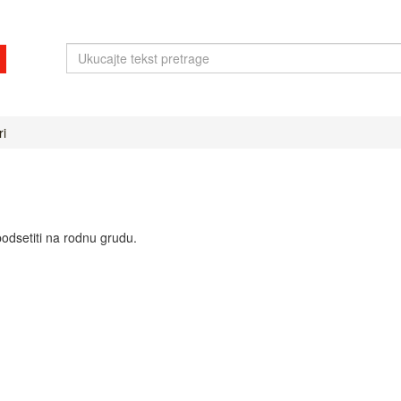
ri
 podsetiti na rodnu grudu.