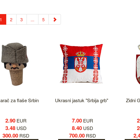
1
2
3
...
5
arač za flaše Srbin
Ukrasni jastuk "Srbija grb"
Zidni 
2.90
7.00
2
EUR
EUR
3.48
8.40
2
USD
USD
300.00
700.00
2,
RSD
RSD