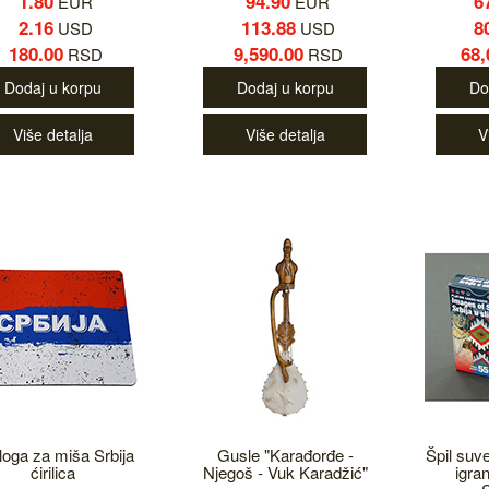
1.80
94.90
6
EUR
EUR
2.16
113.88
8
USD
USD
180.00
9,590.00
68,
RSD
RSD
Dodaj u korpu
Dodaj u korpu
Do
Više detalja
Više detalja
V
loga za miša Srbija
Gusle "Karađorđe -
Špil suv
ćirilica
Njegoš - Vuk Karadžić"
igra