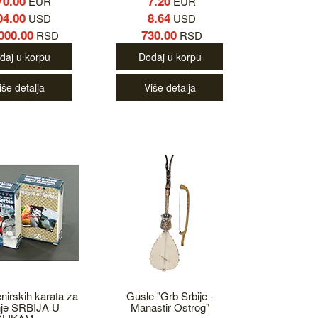
70.00
7.20
EUR
EUR
04.00
8.64
USD
USD
000.00
730.00
RSD
RSD
daj u korpu
Dodaj u korpu
iše detalja
Više detalja
enirskih karata za
Gusle "Grb Srbije -
nje SRBIJA U
Manastir Ostrog"