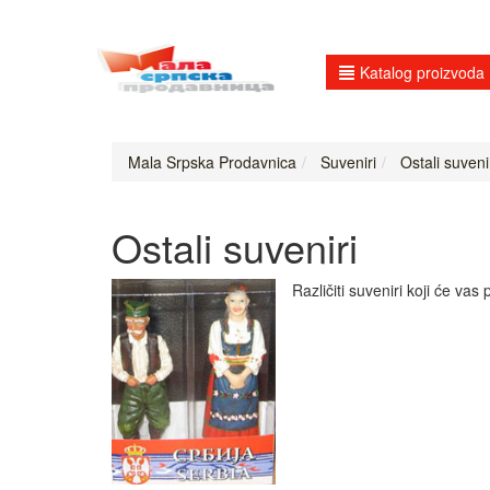
Katalog proizvoda
Mala Srpska Prodavnica
Suveniri
Ostali suveni
Ostali suveniri
Različiti suveniri koji će vas