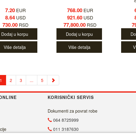
7.20
768.00
EUR
EUR
8.64
921.60
USD
USD
730.00
77,800.00
7
RSD
RSD
Dodaj u korpu
Dodaj u korpu
Do
Više detalja
Više detalja
V
1
2
3
...
5
ONLINE
KORISNIČKI SERVIS
Dokumenti za povrat robe
064 8725999
cije
011 3187630