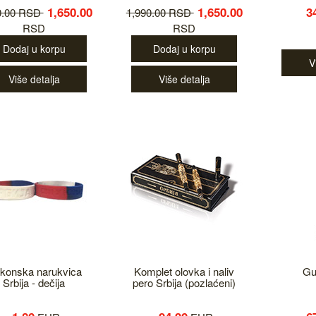
1,650.00
1,650.00
3
0.00 RSD
1,990.00 RSD
RSD
RSD
Dodaj u korpu
Dodaj u korpu
V
Više detalja
Više detalja
likonska narukvica
Komplet olovka i naliv
Gu
Srbija - dečija
pero Srbija (pozlaćeni)