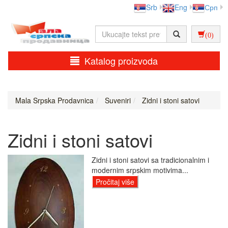
Srb
Eng
Срп
(0)
Katalog proizvoda
Mala Srpska Prodavnica
Suveniri
Zidni i stoni satovi
Zidni i stoni satovi
Zidni i stoni satovi sa tradicionalnim i
modernim srpskim motivima...
Pročitaj više