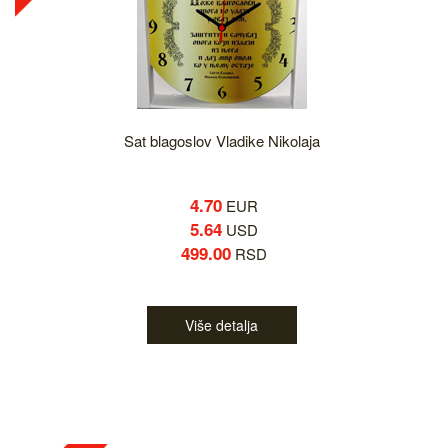
Sat blagoslov Vladike Nikolaja
4.70
EUR
5.64
USD
499.00
RSD
Više detalja