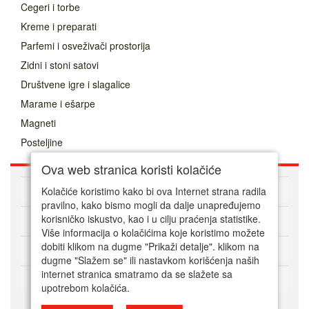
Cegeri i torbe
Kreme i preparati
Parfemi i osveživači prostorija
Zidni i stoni satovi
Društvene igre i slagalice
Marame i ešarpe
Magneti
Posteljine
Ova web stranica koristi kolačiće
O nama
Kolačiće koristimo kako bi ova Internet strana radila
pravilno, kako bismo mogli da dalje unapređujemo
Kako kupovati online
korisničko iskustvo, kao i u cilju praćenja statistike.
Više informacija o kolačićima koje koristimo možete
dobiti klikom na dugme "Prikaži detalje". klikom na
Korisnički servis
dugme "Slažem se" ili nastavkom korišćenja naših
internet stranica smatramo da se slažete sa
Način plaćanja
upotrebom kolačića.