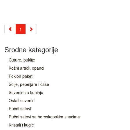
1
Srodne kategorije
Čuture, buklije
Kožni artikli, opanci
Poklon paketi
Šolje, pepeljare i čaše
Suveniri za kuhinju
Ostali suveniri
Ručni satovi
Ručni satovi sa horoskopskim znacima
Kristali i kugle