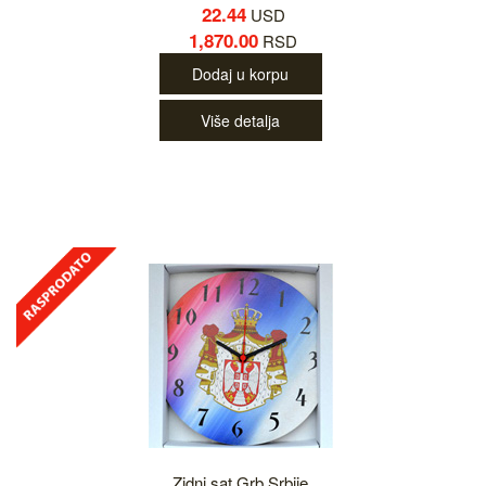
22.44
USD
1,870.00
RSD
Dodaj u korpu
Više detalja
Zidni sat Grb Srbije