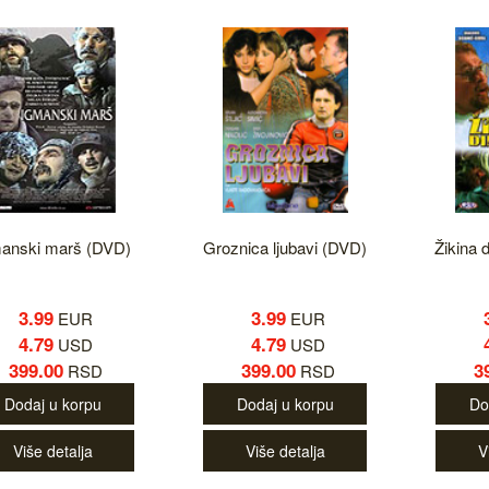
anski marš (DVD)
Groznica ljubavi (DVD)
Žikina 
3.99
3.99
EUR
EUR
4.79
4.79
USD
USD
399.00
399.00
3
RSD
RSD
Dodaj u korpu
Dodaj u korpu
Do
Više detalja
Više detalja
V