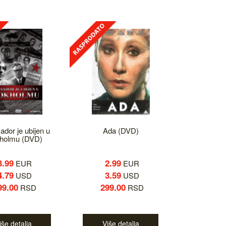
dor je ubijen u
Ada (DVD)
holmu (DVD)
3.99
2.99
EUR
EUR
4.79
3.59
USD
USD
99.00
299.00
RSD
RSD
iše detalja
Više detalja