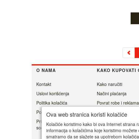
O NAMA
KAKO KUPOVATI 
Kontakt
Kako naručiti
Uslovi korišćenja
Načini plaćanja
Politika kolačića
Povrat robe i reklama
Politika privatnosti
Isporuka
Ova web stranica koristi kolačiće
Prisoner's Dilemma -
Kolačiće koristimo kako bi ova Internet strana r
social game
informacija o kolačićima koje koristimo možete 
smatramo da se slažete sa upotrebom kolačića