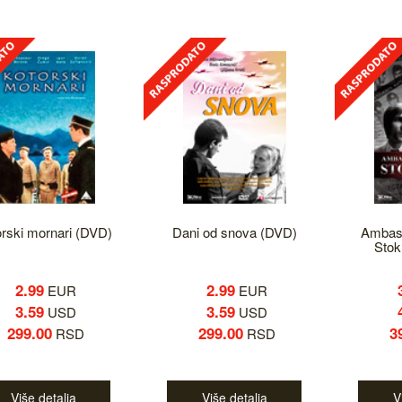
rski mornari (DVD)
Dani od snova (DVD)
Ambasa
Stok
2.99
2.99
EUR
EUR
3.59
3.59
USD
USD
299.00
299.00
3
RSD
RSD
Više detalja
Više detalja
V