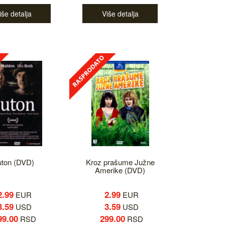
iše detalja
Više detalja
ton (DVD)
Kroz prašume Južne
Amerike (DVD)
2.99
2.99
EUR
EUR
3.59
3.59
USD
USD
99.00
299.00
RSD
RSD