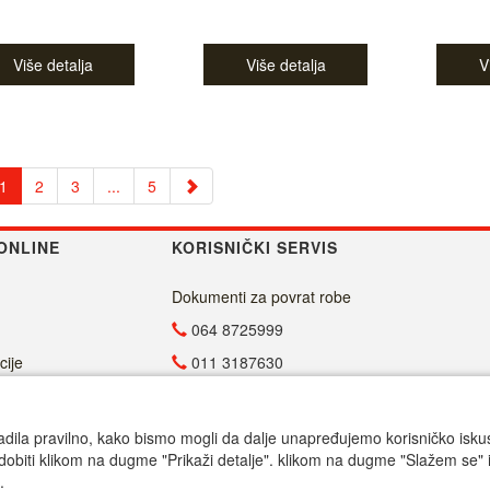
Više detalja
Više detalja
V
1
2
3
...
5
ONLINE
KORISNIČKI SERVIS
Dokumenti za povrat robe
064 8725999
cije
011 3187630
011 4029654
info@malasrpskaprodavnica.com
adila pravilno, kako bismo mogli da dalje unapređujemo korisničko iskustv
dobiti klikom na dugme "Prikaži detalje". klikom na dugme "Slažem se" i
Radno vreme
.