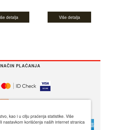
iše detalja
Više detalja
NAČIN PLAĆANJA
o, kao i u cilju praćenja statistike. Više
li nastavkom korišćenja naših internet stranica