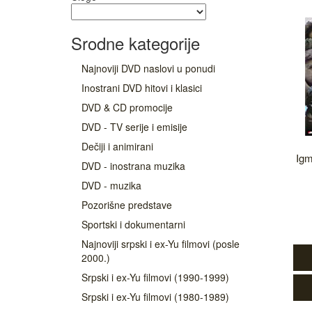
Srodne kategorije
Najnoviji DVD naslovi u ponudi
Inostrani DVD hitovi i klasici
DVD & CD promocije
DVD - TV serije i emisije
Dečiji i animirani
Igm
DVD - inostrana muzika
DVD - muzika
Pozorišne predstave
Sportski i dokumentarni
Najnoviji srpski i ex-Yu filmovi (posle
2000.)
Srpski i ex-Yu filmovi (1990-1999)
Srpski i ex-Yu filmovi (1980-1989)