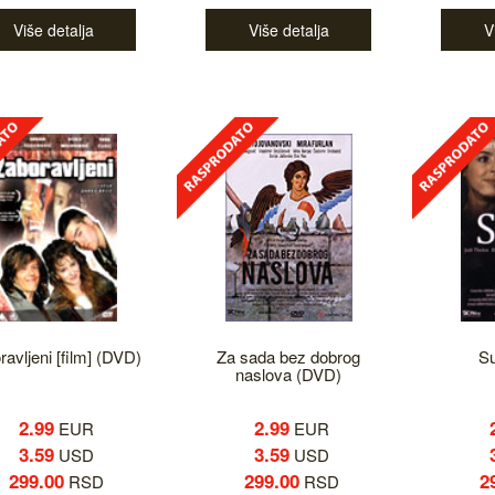
Više detalja
Više detalja
V
ravljeni [film] (DVD)
Za sada bez dobrog
Su
naslova (DVD)
2.99
2.99
EUR
EUR
3.59
3.59
USD
USD
299.00
299.00
2
RSD
RSD