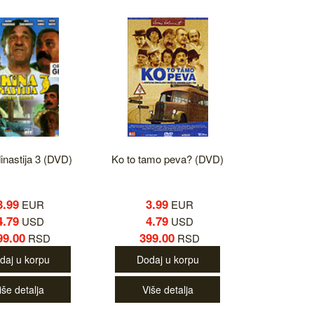
dinastija 3 (DVD)
Ko to tamo peva? (DVD)
3.99
3.99
EUR
EUR
4.79
4.79
USD
USD
99.00
399.00
RSD
RSD
daj u korpu
Dodaj u korpu
iše detalja
Više detalja