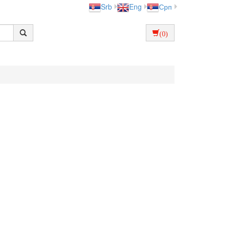
Srb
Eng
Срп
(0)