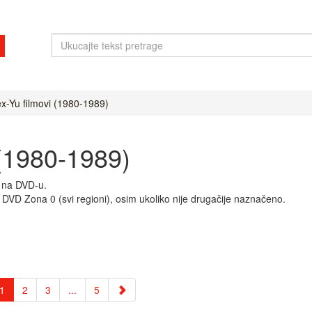
ex-Yu filmovi (1980-1989)
 (1980-1989)
ih na DVD-u.
, DVD Zona 0 (svi regioni), osim ukoliko nije drugačije naznačeno.
1
2
3
...
5