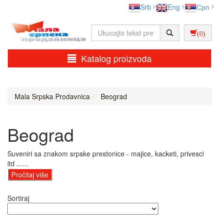
Srb
Eng
Срп
(0)
Katalog proizvoda
Mala Srpska Prodavnica
Beograd
Beograd
Suveniri sa znakom srpske prestonice - majice, kacketi, privesci
itd ......
Pročitaj više
Sortiraj