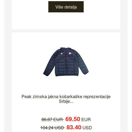
Više detalja
Peak zimska jakna košarkaške reprezentacije
Srbije...
69.50
86.87 EUR
EUR
83.40
104.24 USD
USD