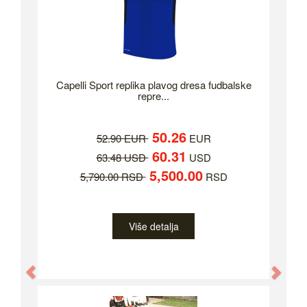
Capelli Sport replika plavog dresa fudbalske
repre...
50.26
52.90 EUR
EUR
60.31
63.48 USD
USD
5,500.00
5,790.00 RSD
RSD
Više detalja
Previous
Nex