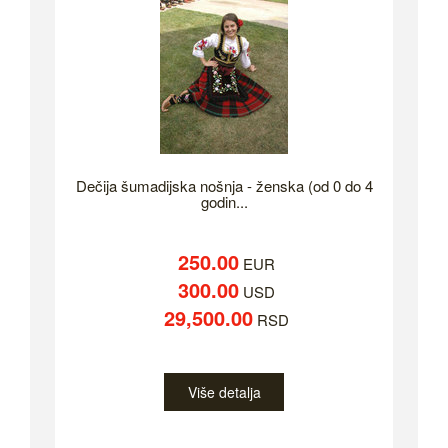
Dečija šumadijska nošnja - ženska (od 0 do 4
godin...
250.00
EUR
300.00
USD
29,500.00
RSD
Više detalja