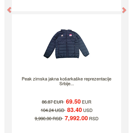
Previous
Ne
Peak zimska jakna košarkaške reprezentacije
Srbije...
69.50
86.87 EUR
EUR
83.40
104.24 USD
USD
7,992.00
9,990.00 RSD
RSD