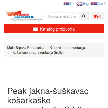
Srb
Eng
Срп
(0)
Katalog proizvoda
Mala Srpska Prodavnica
Klubovi i reprezentacija
Košarkaška reprezentacija Srbije
Peak jakna-šuškavac
košarkaške