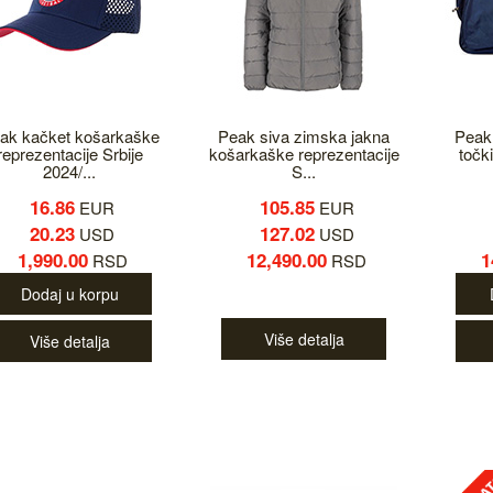
ak kačket košarkaške
Peak siva zimska jakna
Peak 
reprezentacije Srbije
košarkaške reprezentacije
točk
2024/...
S...
16.86
105.85
EUR
EUR
20.23
127.02
USD
USD
1,990.00
12,490.00
1
RSD
RSD
Dodaj u korpu
Više detalja
Više detalja