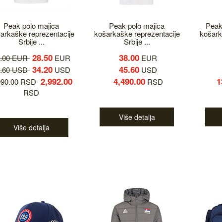
Peak polo majica
Peak polo majica
Peak
arkaške reprezentacije
košarkaške reprezentacije
košark
Srbije ...
Srbije ...
28.50
38.00
8.00 EUR
EUR
EUR
34.20
45.60
5.60 USD
USD
USD
2,992.00
4,490.00
1
990.00 RSD
RSD
RSD
Više detalja
Više detalja