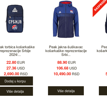
ak torbica košarkaške
Peak jakna-šuškavac
Pea
reprezenacije Srbije
košarkaške reprezentacije
košark
2024/...
Srbi...
22.80
88.90
EUR
EUR
27.36
106.68
USD
USD
2,690.00
10,490.00
RSD
RSD
Dodaj u korpu
Više detalja
Više detalja