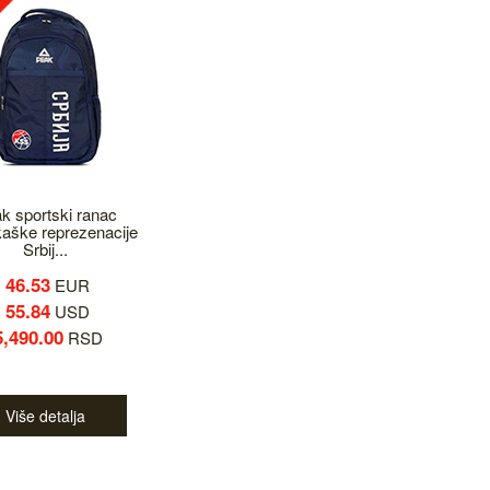
k sportski ranac
aške reprezenacije
Srbij...
46.53
EUR
55.84
USD
5,490.00
RSD
Više detalja