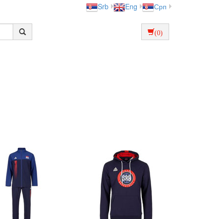
Srb
Eng
Срп
(0)