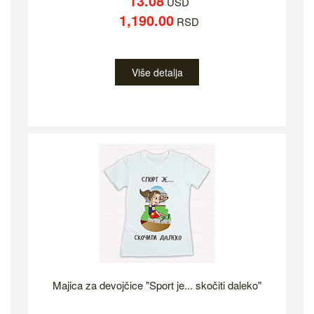
13.08
USD
1,190.00
RSD
Više detalja
Majica za devojčice "Sport je... skočiti daleko"