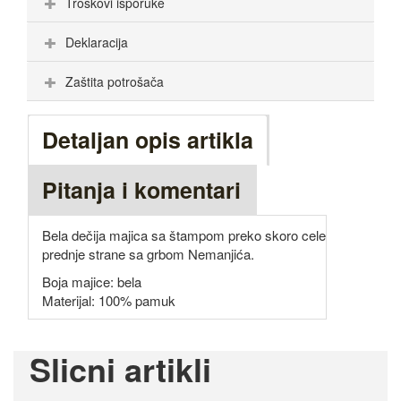
Troškovi isporuke
Deklaracija
Zaštita potrošača
Detaljan opis artikla
Pitanja i komentari
Bela dečija majica sa štampom preko skoro cele
prednje strane sa grbom Nemanjića.
Boja majice: bela
Materijal: 100% pamuk
Slicni artikli