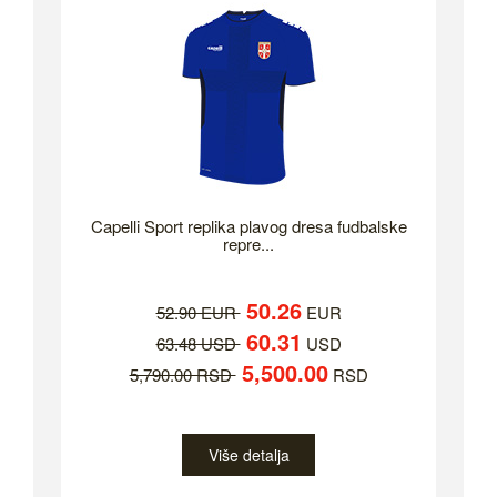
Capelli Sport replika plavog dresa fudbalske
repre...
50.26
52.90 EUR
EUR
60.31
63.48 USD
USD
5,500.00
5,790.00 RSD
RSD
Više detalja