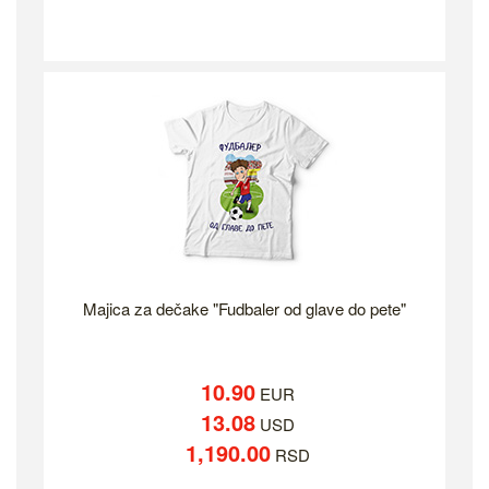
Majica za dečake "Fudbaler od glave do pete"
10.90
EUR
13.08
USD
1,190.00
RSD