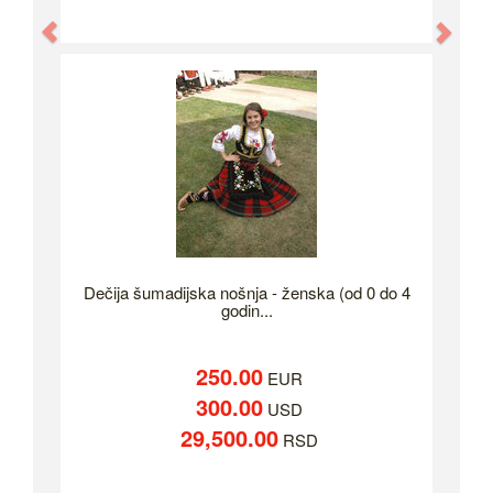
Previous
Nex
Dečija šumadijska nošnja - ženska (od 0 do 4
godin...
250.00
EUR
300.00
USD
29,500.00
RSD