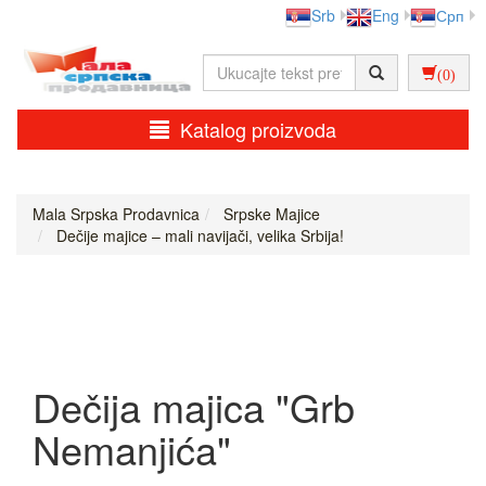
Srb
Eng
Срп
(0)
Katalog proizvoda
Mala Srpska Prodavnica
Srpske Majice
Dečije majice – mali navijači, velika Srbija!
Dečija majica "Grb
Nemanjića"