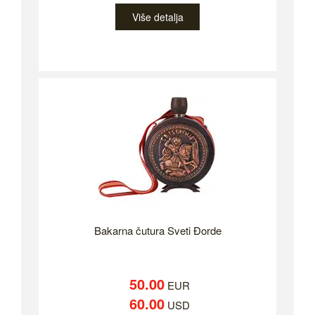
Više detalja
Bakarna čutura Sveti Đorde
50.00
EUR
60.00
USD