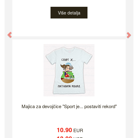
Više detalja
Previous
Ne
Majica za devojčice "Sport je... postaviti rekord"
10.90
EUR