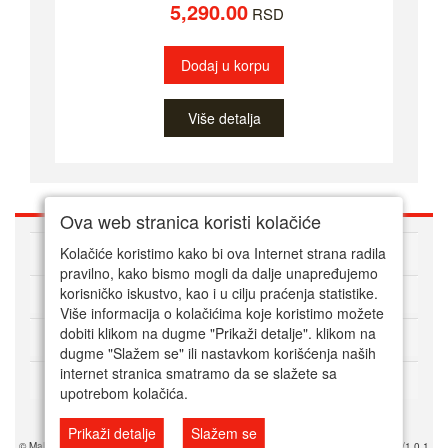
5,290.00
RSD
Dodaj u korpu
Više detalja
Ova web stranica koristi kolačiće
O nama
Kolačiće koristimo kako bi ova Internet strana radila
pravilno, kako bismo mogli da dalje unapređujemo
korisničko iskustvo, kao i u cilju praćenja statistike.
Kako kupovati online
Više informacija o kolačićima koje koristimo možete
dobiti klikom na dugme "Prikaži detalje". klikom na
Korisnički servis
dugme "Slažem se" ili nastavkom korišćenja naših
internet stranica smatramo da se slažete sa
Način plaćanja
upotrebom kolačića.
Prikaži detalje
Slažem se
© Mala srpska prodavnica 2025. Powered by Mala SRB Prodavnica doo, ESIR 618/1.0.1