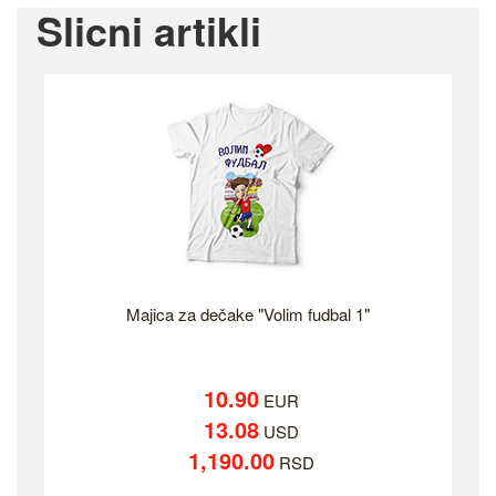
Slicni artikli
Majica za dečake "Volim fudbal 1"
10.90
EUR
13.08
USD
1,190.00
RSD