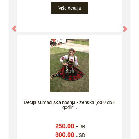
Više detalja
Previous
Nex
Dečija šumadijska nošnja - ženska (od 0 do 4
godin...
250.00
EUR
300.00
USD