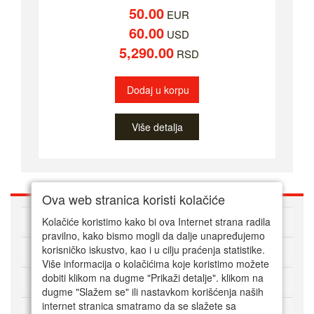
50.00
EUR
60.00
USD
5,290.00
RSD
Dodaj u korpu
Više detalja
Ova web stranica koristi kolačiće
O nama
Kolačiće koristimo kako bi ova Internet strana radila
pravilno, kako bismo mogli da dalje unapređujemo
korisničko iskustvo, kao i u cilju praćenja statistike.
Kako kupovati online
Više informacija o kolačićima koje koristimo možete
dobiti klikom na dugme "Prikaži detalje". klikom na
Korisnički servis
dugme "Slažem se" ili nastavkom korišćenja naših
internet stranica smatramo da se slažete sa
Način plaćanja