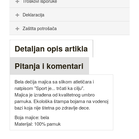
Troškovi isporuke
Deklaracija
Zaštita potrošača
Detaljan opis artikla
Pitanja i komentari
Bela dečija majica sa slikom atletičara i
natpisom "Sport je... trčati ka cilju".
Majica je izrađena od kvalitetnog umbro
pamuka. Ekološka štampa bojama na vodenoj
bazi koja nije štetna po zdravlje dece.
Boja majice: bela
Materijal: 100% pamuk