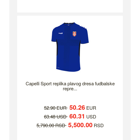
Capelli Sport replika plavog dresa fudbalske
repre...
50.26
52.90 EUR
EUR
60.31
63.48 USD
USD
5,500.00
5,790.00 RSD
RSD