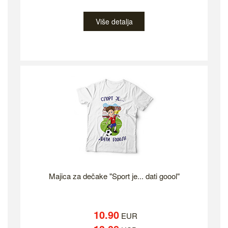
Više detalja
Majica za dečake "Sport je... dati goool"
10.90
EUR