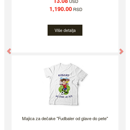
13.08
USD
1,190.00
RSD
Više detalja
Previous
Ne
Majica za dečake "Fudbaler od glave do pete"