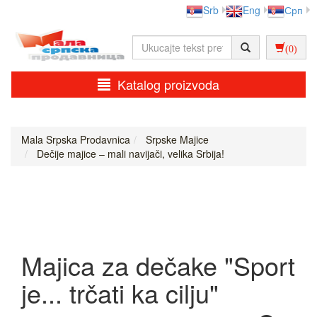
Srb
Eng
Срп
(0)
Katalog proizvoda
Mala Srpska Prodavnica
Srpske Majice
Dečije majice – mali navijači, velika Srbija!
Majica za dečake "Sport
je... trčati ka cilju"