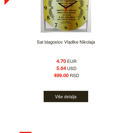
Sat blagoslov Vladike Nikolaja
4.70
EUR
5.64
USD
499.00
RSD
Više detalja