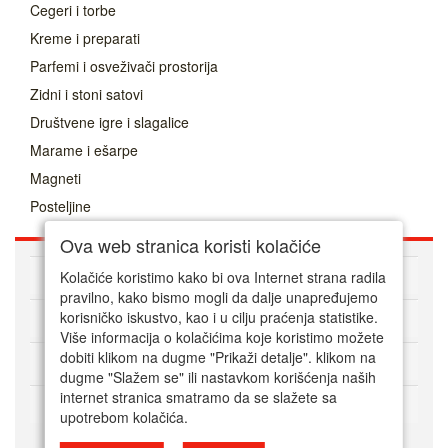
Cegeri i torbe
Kreme i preparati
Parfemi i osveživači prostorija
Zidni i stoni satovi
Društvene igre i slagalice
Marame i ešarpe
Magneti
Posteljine
Ova web stranica koristi kolačiće
O nama
Kolačiće koristimo kako bi ova Internet strana radila
pravilno, kako bismo mogli da dalje unapređujemo
Kako kupovati online
korisničko iskustvo, kao i u cilju praćenja statistike.
Više informacija o kolačićima koje koristimo možete
dobiti klikom na dugme "Prikaži detalje". klikom na
Korisnički servis
dugme "Slažem se" ili nastavkom korišćenja naših
internet stranica smatramo da se slažete sa
Način plaćanja
upotrebom kolačića.