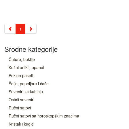
1
Srodne kategorije
Čuture, buklije
Kožni artikli, opanci
Poklon paketi
Šolje, pepeljare i čaše
Suveniri za kuhinju
Ostali suveniri
Ručni satovi
Ručni satovi sa horoskopskim znacima
Kristali i kugle