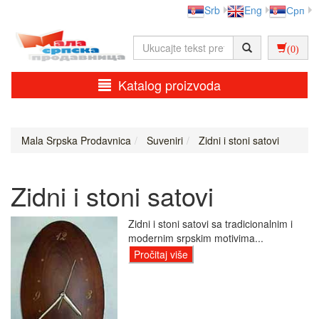
Srb
Eng
Срп
(0)
Katalog proizvoda
Mala Srpska Prodavnica
Suveniri
Zidni i stoni satovi
Zidni i stoni satovi
Zidni i stoni satovi sa tradicionalnim i
modernim srpskim motivima...
Pročitaj više