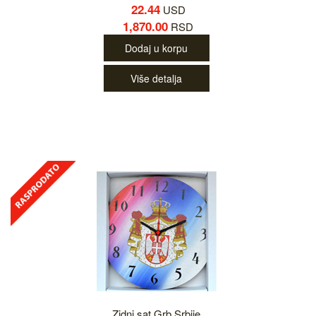
22.44
USD
1,870.00
RSD
Dodaj u korpu
Više detalja
Zidni sat Grb Srbije