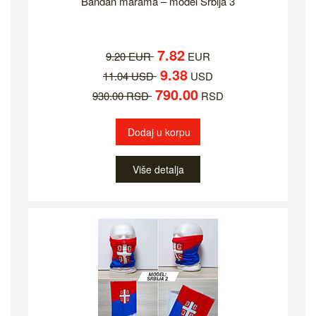
Bandan marama – model Srbija 3
7.82
9.20 EUR
EUR
9.38
11.04 USD
USD
790.00
930.00 RSD
RSD
Dodaj u korpu
Više detalja