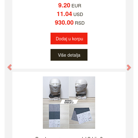
9.20
EUR
11.04
USD
930.00
RSD
Dodaj u korpu
Više detalja
Previous
Ne