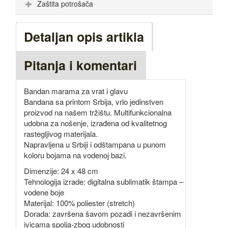
Zaštita potrošača
Detaljan opis artikla
Pitanja i komentari
Bandan marama za vrat i glavu
Bandana sa printom Srbija, vrlo jedinstven
proizvod na našem tržištu. Multifunkcionalna
udobna za nošenje, izrađena od kvalitetnog
rastegljivog materijala.
Napravljena u Srbiji i odštampana u punom
koloru bojama na vodenoj bazi.
Dimenzije: 24 x 48 cm
Tehnologija izrade: digitalna sublimatik štampa –
vodene boje
Materijal: 100% poliester (stretch)
Dorada: završena šavom pozadi i nezavršenim
ivicama spolja-zbog udobnosti