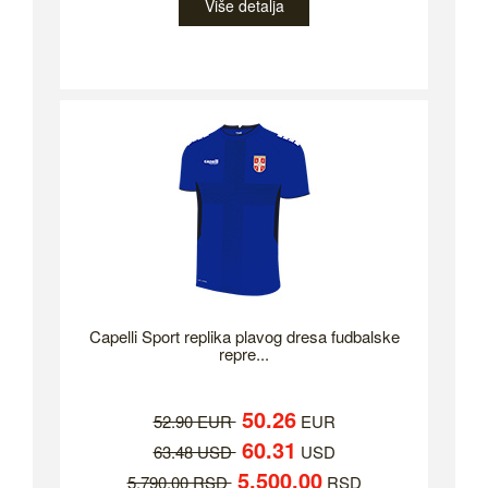
Više detalja
Capelli Sport replika plavog dresa fudbalske
repre...
50.26
52.90 EUR
EUR
60.31
63.48 USD
USD
5,500.00
5,790.00 RSD
RSD