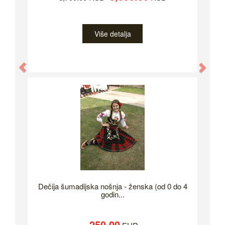
Više detalja
Previous
Nex
Dečija šumadijska nošnja - ženska (od 0 do 4
godin...
250.00