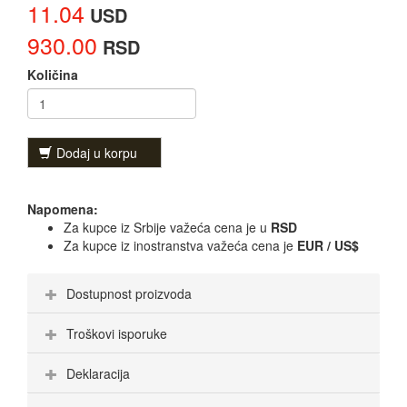
11.04
USD
930.00
RSD
Količina
Dodaj u korpu
Napomena:
Za kupce iz Srbije važeća cena je u
RSD
Za kupce iz inostranstva važeća cena je
EUR / US$
Dostupnost proizvoda
Troškovi isporuke
Deklaracija