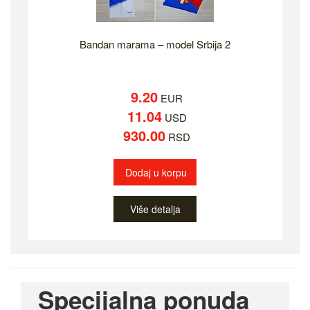
Bandan marama – model Srbija 2
9.20
EUR
11.04
USD
930.00
RSD
Dodaj u korpu
Više detalja
Specijalna ponuda