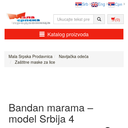
Srb
Eng
Срп
(0)
Katalog proizvoda
Mala Srpska Prodavnica
Navijačka odeća
Zaštitne maske za lice
Bandan marama –
model Srbija 4