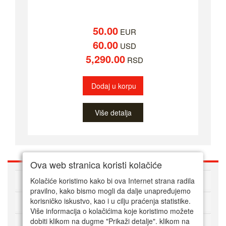
50.00
EUR
60.00
USD
5,290.00
RSD
Dodaj u korpu
Više detalja
Ova web stranica koristi kolačiće
O nama
Kolačiće koristimo kako bi ova Internet strana radila
pravilno, kako bismo mogli da dalje unapređujemo
korisničko iskustvo, kao i u cilju praćenja statistike.
Kako kupovati online
Više informacija o kolačićima koje koristimo možete
dobiti klikom na dugme "Prikaži detalje". klikom na
Korisnički servis