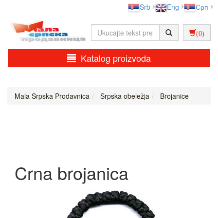
Srb
Eng
Срп
(0)
Katalog proizvoda
Mala Srpska Prodavnica
Srpska obeležja
Brojanice
Crna brojanica