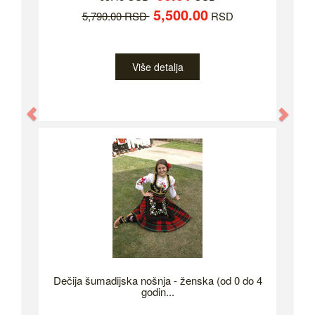
5,500.00
5,790.00 RSD
RSD
Više detalja
Previous
Nex
Dečija šumadijska nošnja - ženska (od 0 do 4
godin...