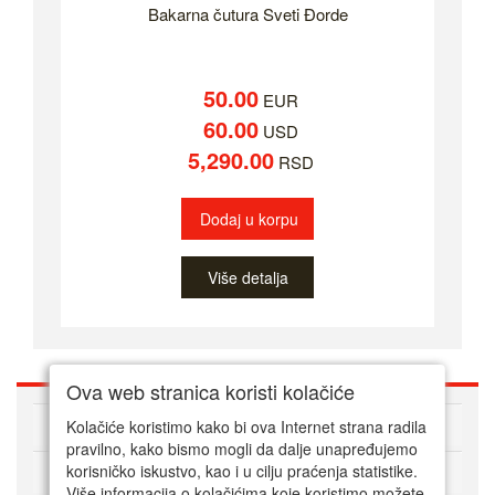
Bakarna čutura Sveti Đorde
50.00
EUR
60.00
USD
5,290.00
RSD
Dodaj u korpu
Više detalja
Ova web stranica koristi kolačiće
O nama
Kolačiće koristimo kako bi ova Internet strana radila
pravilno, kako bismo mogli da dalje unapređujemo
korisničko iskustvo, kao i u cilju praćenja statistike.
Kako kupovati online
Više informacija o kolačićima koje koristimo možete