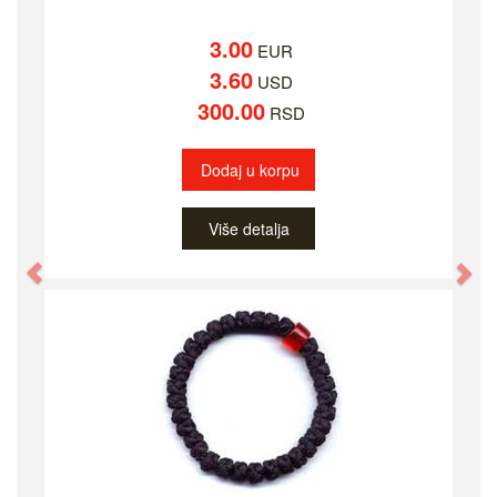
3.00
EUR
3.60
USD
300.00
RSD
Dodaj u korpu
Više detalja
Previous
Ne