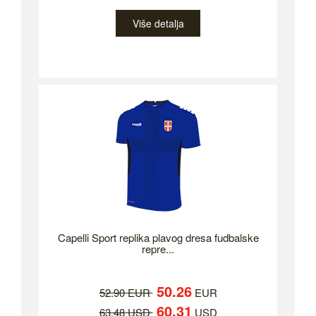
Više detalja
Capelli Sport replika plavog dresa fudbalske
repre...
50.26
52.90 EUR
EUR
60.31
63.48 USD
USD