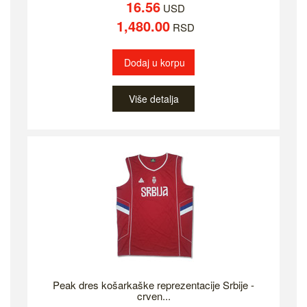
16.56
USD
1,480.00
RSD
Dodaj u korpu
Više detalja
Peak dres košarkaške reprezentacije Srbije -
crven...