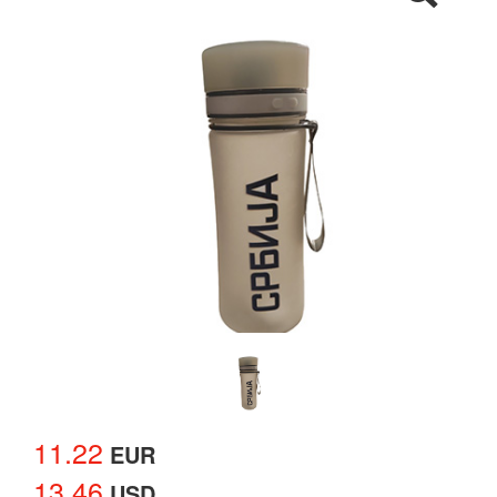
11.22
EUR
13.46
USD