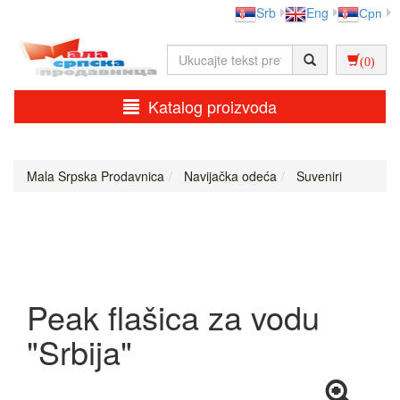
Srb
Eng
Срп
(0)
Katalog proizvoda
Mala Srpska Prodavnica
Navijačka odeća
Suveniri
Peak flašica za vodu
"Srbija"