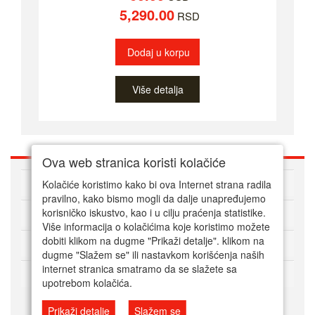
5,290.00
RSD
Dodaj u korpu
Više detalja
Ova web stranica koristi kolačiće
O nama
Kolačiće koristimo kako bi ova Internet strana radila
pravilno, kako bismo mogli da dalje unapređujemo
korisničko iskustvo, kao i u cilju praćenja statistike.
Kako kupovati online
Više informacija o kolačićima koje koristimo možete
dobiti klikom na dugme "Prikaži detalje". klikom na
Korisnički servis
dugme "Slažem se" ili nastavkom korišćenja naših
internet stranica smatramo da se slažete sa
Način plaćanja
upotrebom kolačića.
Prikaži detalje
Slažem se