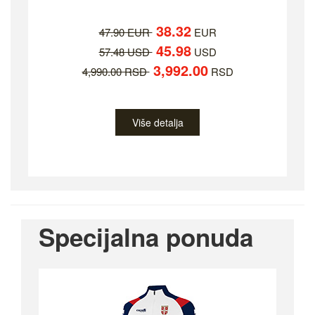
38.32
47.90 EUR
EUR
45.98
57.48 USD
USD
3,992.00
4,990.00 RSD
RSD
Više detalja
Specijalna ponuda