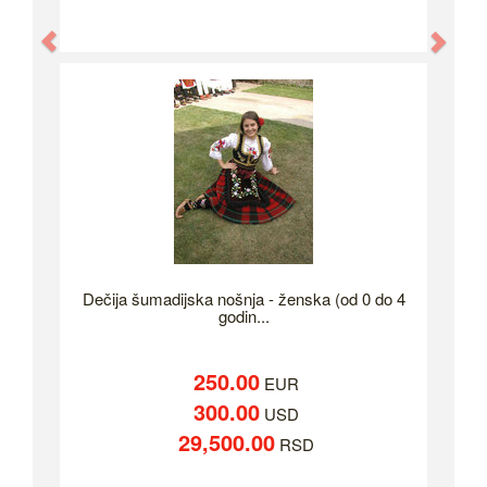
Previous
Nex
Dečija šumadijska nošnja - ženska (od 0 do 4
godin...
250.00
EUR
300.00
USD
29,500.00
RSD