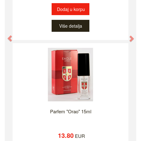
Dodaj u korpu
Više detalja
Previous
Ne
Parfem "Orao" 15ml
13.80
EUR