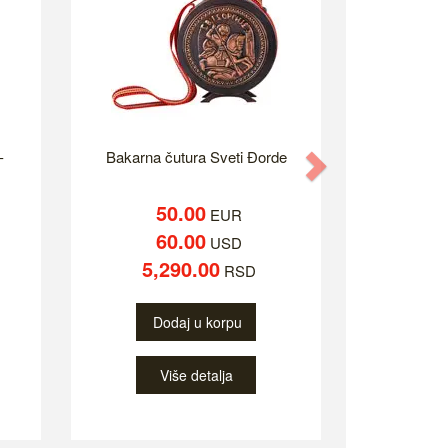
-
Bakarna čutura Sveti Đorde
Next
50.00
EUR
60.00
USD
5,290.00
RSD
Dodaj u korpu
Više detalja