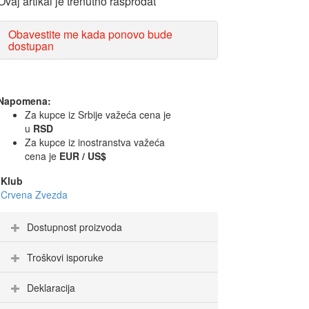
Ovaj artikal je trenutno rasprodat
Obavestite me kada ponovo bude
dostupan
Napomena:
Za kupce iz Srbije važeća cena je
u
RSD
Za kupce iz inostranstva važeća
cena je
EUR / US$
Klub
Crvena Zvezda
Dostupnost proizvoda
Troškovi isporuke
Deklaracija