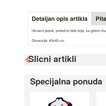
Detaljan opis artikla
Pit
Ukrasni jastuk, pretežno bele boje, sa grbom kl
Dimenzije: 40x40 cm
Slicni artikli
Previous
Specijalna ponuda