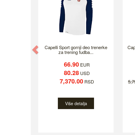
Previous
Capelli Sport gornji deo trenerke
Cap
za trening fudba...
66.90
EUR
80.28
USD
7,370.00
RSD
5,
Više detalja