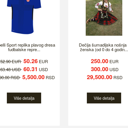
elli Sport replika plavog dresa
Dečija šumadijska nošnja 
fudbalske repre...
ženska (od 0 do 4 godin...
50.26
250.00
52.90 EUR
EUR
EUR
60.31
300.00
63.48 USD
USD
USD
5,500.00
29,500.00
790.00 RSD
RSD
RSD
Više detalja
Više detalja