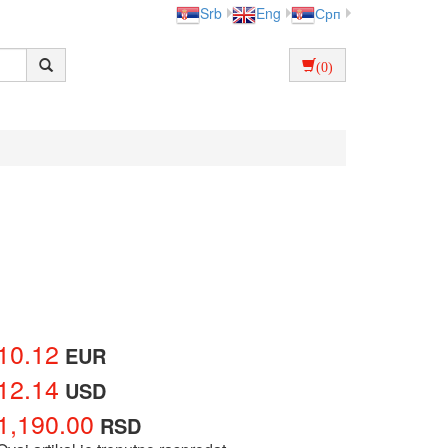
Srb
Eng
Срп
(0)
10.12
EUR
12.14
USD
1,190.00
RSD