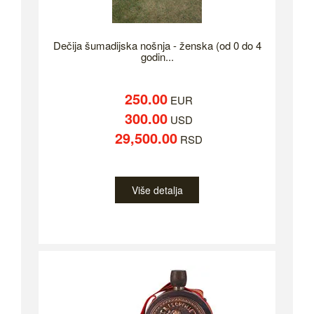
Dečija šumadijska nošnja - ženska (od 0 do 4
godin...
250.00
EUR
300.00
USD
29,500.00
RSD
Više detalja