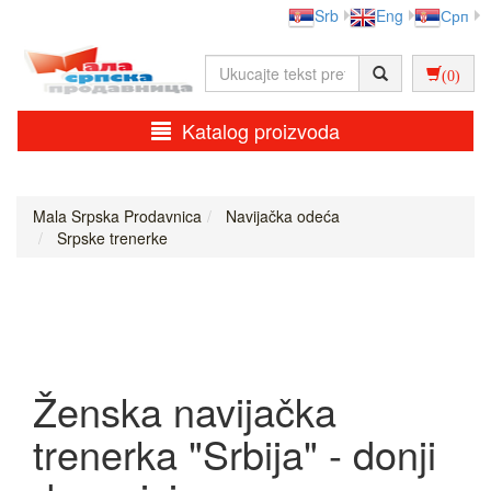
Srb
Eng
Срп
(0)
Katalog proizvoda
Mala Srpska Prodavnica
Navijačka odeća
Srpske trenerke
Ženska navijačka
trenerka "Srbija" - donji