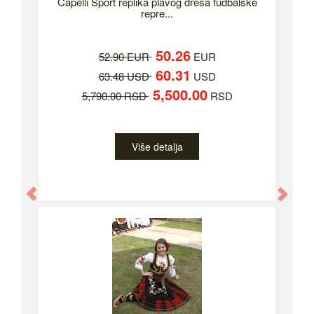
Capelli Sport replika plavog dresa fudbalske
repre...
50.26
52.90 EUR
EUR
60.31
63.48 USD
USD
5,500.00
5,790.00 RSD
RSD
Više detalja
Previous
Nex