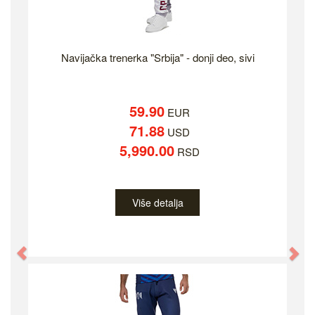
Navijačka trenerka "Srbija" - donji deo, sivi
59.90
EUR
71.88
USD
5,990.00
RSD
Više detalja
Previous
Ne