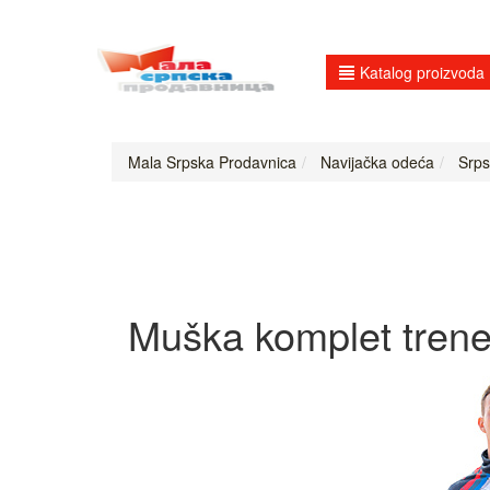
Katalog proizvoda
Mala Srpska Prodavnica
Navijačka odeća
Srps
Muška komplet trene