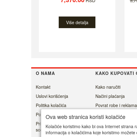
RSD
5,
Više detalja
O NAMA
KAKO KUPOVATI 
Kontakt
Kako naručiti
Uslovi korišćenja
Načini plaćanja
Politika kolačića
Povrat robe i reklama
Politika privatnosti
Isporuka
Ova web stranica koristi kolačiće
Prisoner's Dilemma -
Kolačiće koristimo kako bi ova Internet strana r
social game
informacija o kolačićima koje koristimo možete 