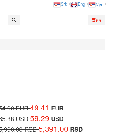
Srb
Eng
Срп
(0)
49.41
54.90 EUR
EUR
59.29
65.88 USD
USD
5,391.00
5,990.00 RSD
RSD