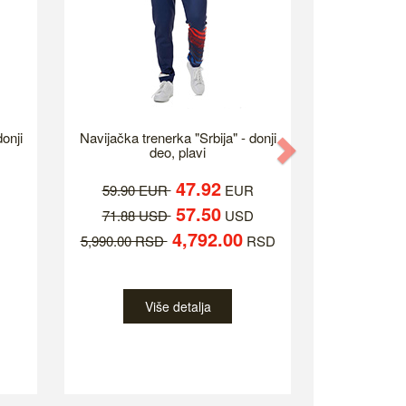
onji
Navijačka trenerka "Srbija" - donji
Next
deo, plavi
47.92
59.90 EUR
EUR
57.50
71.88 USD
USD
4,792.00
5,990.00 RSD
RSD
Više detalja