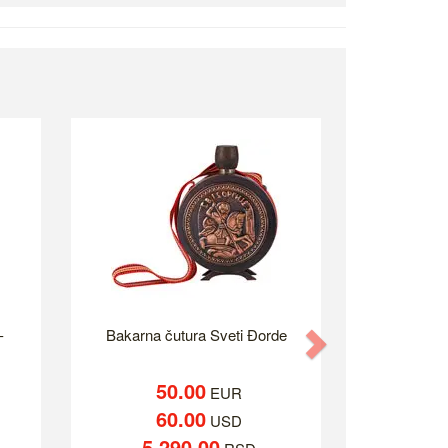
-
Bakarna čutura Sveti Đorde
Next
50.00
EUR
60.00
USD
5,290.00