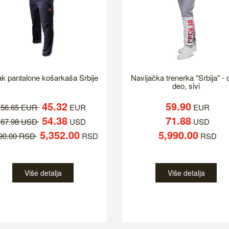
k pantalone košarkaša Srbije
Navijačka trenerka "Srbija" - d
deo, sivi
45.32
59.90
56.65 EUR
EUR
EUR
54.38
71.88
67.98 USD
USD
USD
5,352.00
5,990.00
690.00 RSD
RSD
RSD
Više detalja
Više detalja