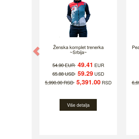
Ženska komplet trenerka
Pea
Previous
~Srbija~
49.41
54.90 EUR
EUR
59.29
65.88 USD
USD
5,391.00
5,990.00 RSD
RSD
6,
Više detalja