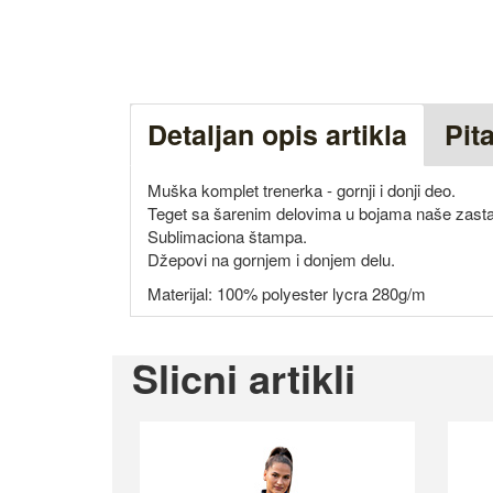
Detaljan opis artikla
Pit
Muška komplet trenerka - gornji i donji deo.
Teget sa šarenim delovima u bojama naše zasta
Sublimaciona štampa.
Džepovi na gornjem i donjem delu.
Materijal: 100% polyester lycra 280g/m
Slicni artikli