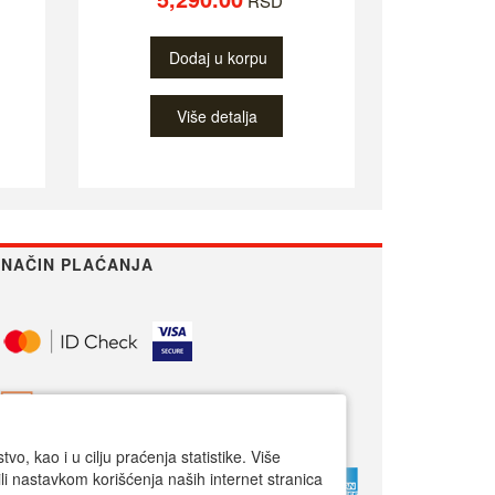
RSD
Dodaj u korpu
Više detalja
NAČIN PLAĆANJA
o, kao i u cilju praćenja statistike. Više
li nastavkom korišćenja naših internet stranica