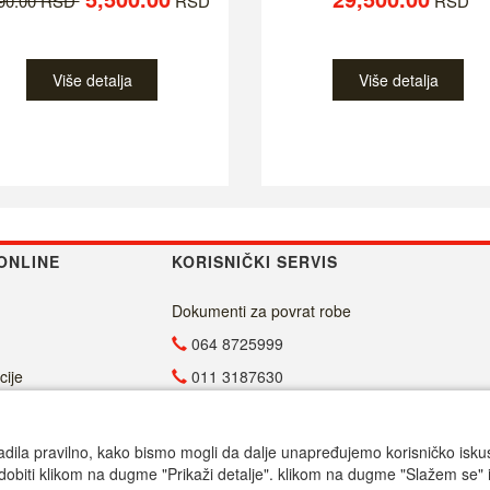
790.00 RSD
RSD
RSD
Više detalja
Više detalja
ONLINE
KORISNIČKI SERVIS
Dokumenti za povrat robe
064 8725999
cije
011 3187630
011 4029654
info@malasrpskaprodavnica.com
adila pravilno, kako bismo mogli da dalje unapređujemo korisničko iskustv
dobiti klikom na dugme "Prikaži detalje". klikom na dugme "Slažem se" i
Radno vreme