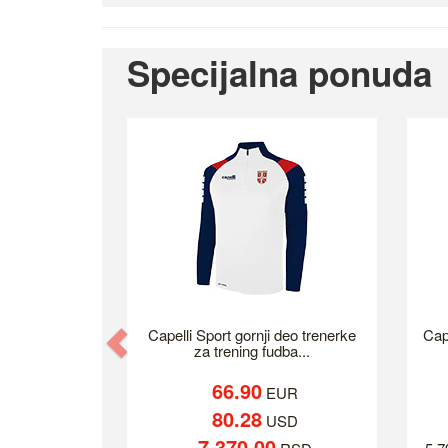
Specijalna ponuda
Previous
Capelli Sport gornji deo trenerke
Cap
za trening fudba...
66.90
EUR
80.28
USD
7,370.00