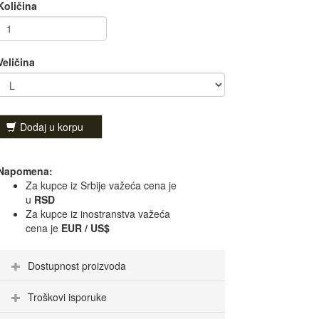
Količina
Veličina
Dodaj u korpu
Napomena:
Za kupce iz Srbije važeća cena je
u
RSD
Za kupce iz inostranstva važeća
cena je
EUR / US$
Dostupnost proizvoda
Troškovi isporuke