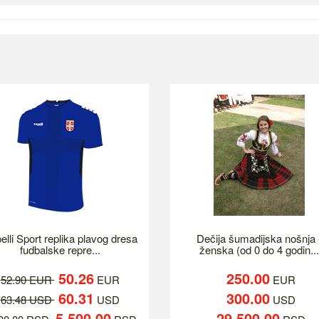
elli Sport replika plavog dresa
Dečija šumadijska nošnja 
fudbalske repre...
ženska (od 0 do 4 godin...
50.26
250.00
52.90 EUR
EUR
EUR
60.31
300.00
63.48 USD
USD
USD
5,500.00
29,500.00