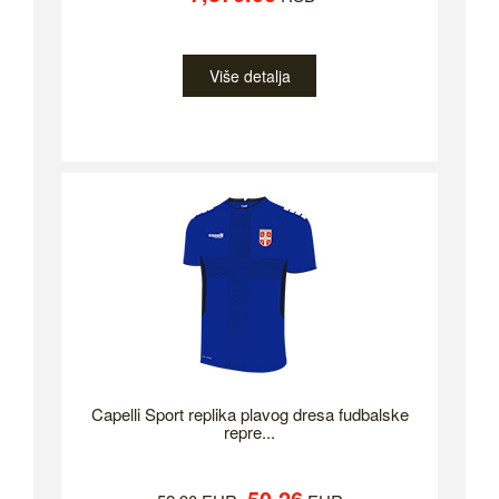
Više detalja
Capelli Sport replika plavog dresa fudbalske
repre...
50.26