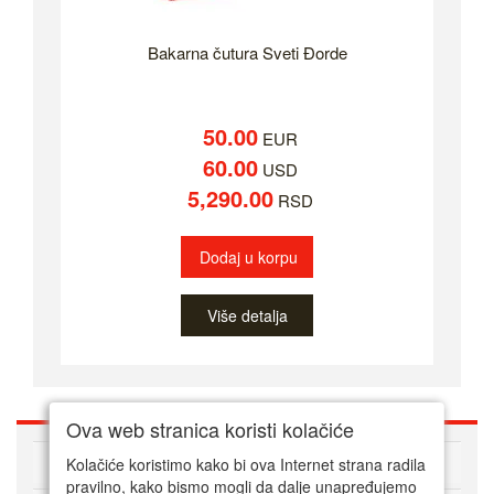
Bakarna čutura Sveti Đorde
50.00
EUR
60.00
USD
5,290.00
RSD
Dodaj u korpu
Više detalja
Ova web stranica koristi kolačiće
O nama
Kolačiće koristimo kako bi ova Internet strana radila
pravilno, kako bismo mogli da dalje unapređujemo