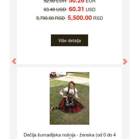
52.90 EUR
EUR
60.31
63.48 USD
USD
5,500.00
5,790.00 RSD
RSD
Više detalja
Previous
Nex
Dečija šumadijska nošnja - ženska (od 0 do 4