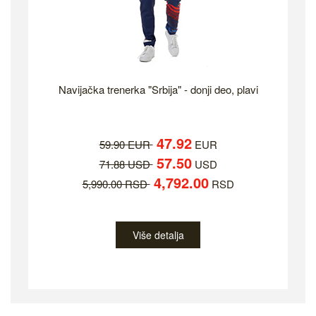
Navijačka trenerka "Srbija" - donji deo, plavi
47.92
59.90 EUR
EUR
57.50
71.88 USD
USD
4,792.00
5,990.00 RSD
RSD
Više detalja