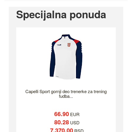
Specijalna ponuda
Capelli Sport gornji deo trenerke za trening
fudba...
66.90
EUR
80.28
USD
7,370.00
RSD