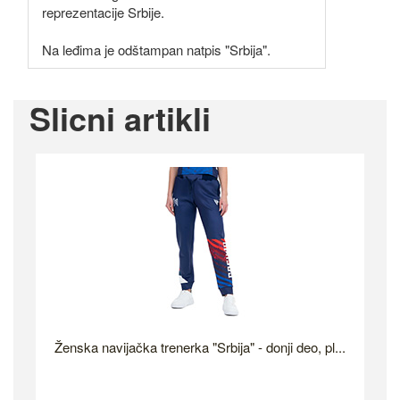
reprezentacije Srbije.
Na leđima je odštampan natpis "Srbija".
Slicni artikli
Ženska navijačka trenerka "Srbija" - donji deo, pl...