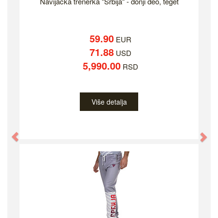
Navijačka trenerka "Srbija" - donji deo, teget
59.90
EUR
71.88
USD
5,990.00
RSD
Više detalja
Previous
Ne