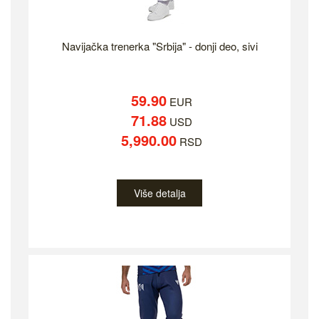
Navijačka trenerka "Srbija" - donji deo, sivi
59.90
EUR
71.88
USD
5,990.00
RSD
Više detalja