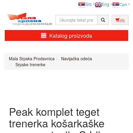
Srb
Eng
Срп
(0)
Katalog proizvoda
Mala Srpska Prodavnica
Navijačka odeća
Srpske trenerke
Peak komplet teget
trenerka košarkaške