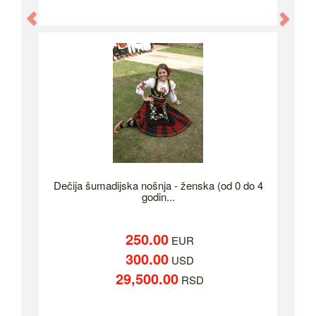
Previous
Nex
Dečija šumadijska nošnja - ženska (od 0 do 4
godin...
250.00
EUR
300.00
USD
29,500.00
RSD