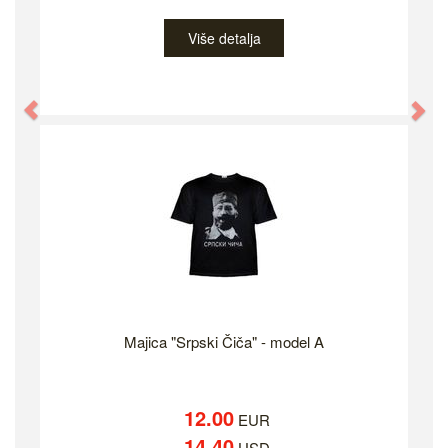
Više detalja
Previous
Ne
Majica "Srpski Čiča" - model A
12.00
EUR
14.40
USD