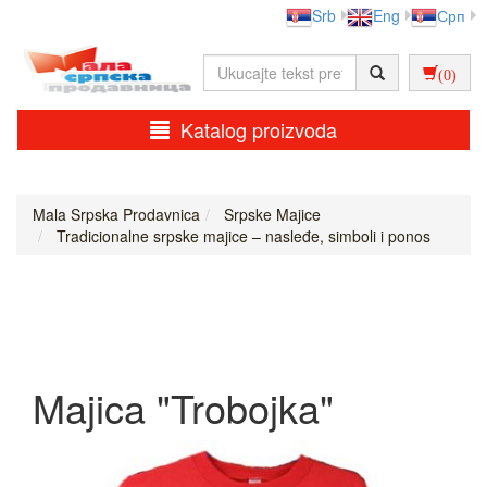
Srb
Eng
Срп
(0)
Katalog proizvoda
Mala Srpska Prodavnica
Srpske Majice
Tradicionalne srpske majice – nasleđe, simboli i ponos
Majica "Trobojka"