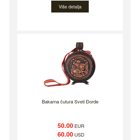
Više detalja
Bakarna čutura Sveti Đorde
50.00
EUR
60.00
USD