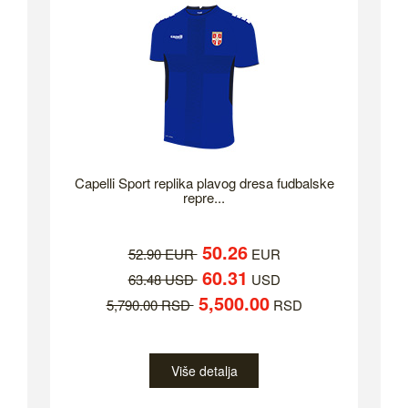
Capelli Sport replika plavog dresa fudbalske
repre...
50.26
52.90 EUR
EUR
60.31
63.48 USD
USD
5,500.00
5,790.00 RSD
RSD
Više detalja