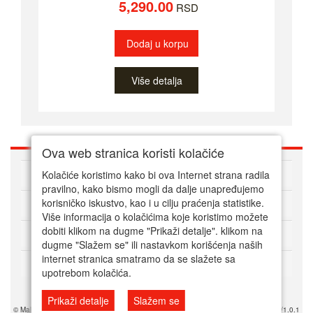
5,290.00
RSD
Dodaj u korpu
Više detalja
Ova web stranica koristi kolačiće
O nama
Kolačiće koristimo kako bi ova Internet strana radila
pravilno, kako bismo mogli da dalje unapređujemo
korisničko iskustvo, kao i u cilju praćenja statistike.
Kako kupovati online
Više informacija o kolačićima koje koristimo možete
dobiti klikom na dugme "Prikaži detalje". klikom na
Korisnički servis
dugme "Slažem se" ili nastavkom korišćenja naših
internet stranica smatramo da se slažete sa
Način plaćanja
upotrebom kolačića.
Prikaži detalje
Slažem se
© Mala srpska prodavnica 2025. Powered by Mala SRB Prodavnica doo, ESIR 618/1.0.1