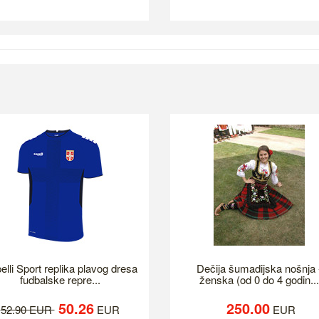
elli Sport replika plavog dresa
Dečija šumadijska nošnja 
fudbalske repre...
ženska (od 0 do 4 godin...
50.26
250.00
52.90 EUR
EUR
EUR