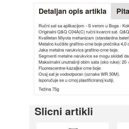
Detaljan opis artikla
Pit
Ručni sat sa aplikacijom - S verom u Boga - Ko
Originalni Q&Q C04A(C) ručni kvarcni sat. Q&
Kvalitetan Miyota mehanizam (standardna bater
Metalno kućište grafitno-crne boje prečnika 4,0
Jaka metalna narukvica grafitno-crne boje.
Segmenti metalne narukvice se mogu skidati da bi
Maksimalni unutrašnji obim sata (oko ruke): 20 
Fluorescentne kazaljke crne boje.
Ovaj sat je vodootporan (oznake WR 30M).
Isporučuje se u crnoj plastificiranoj kutiji.
Težina 75g
Slicni artikli