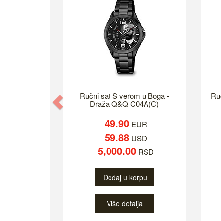
Ručni sat S verom u Boga -
Ruč
Previous
Draža Q&Q C04A(C)
49.90
EUR
59.88
USD
5,000.00
RSD
Dodaj u korpu
Više detalja