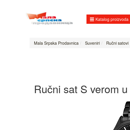
Katalog proizvoda
Mala Srpska Prodavnica
Suveniri
Ručni satovi
Ručni sat S verom 