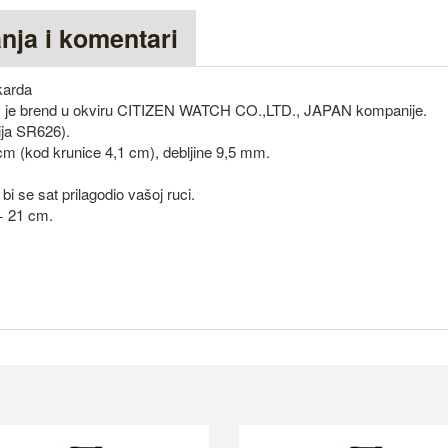
anja i komentari
karda
Q je brend u okviru CITIZEN WATCH CO.,LTD., JAPAN kompanije.
ija SR626).
 cm (kod krunice 4,1 cm), debljine 9,5 mm.
 se sat prilagodio vašoj ruci.
÷ 21 cm.