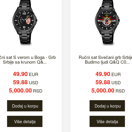
ni sat S verom u Boga - Grb
Ručni sat Svečani grb Srbij
Srbije sa krunom Q&...
Budimo ljudi Q&Q C0...
49.90
49.90
EUR
EUR
59.88
59.88
USD
USD
5,000.00
5,000.00
RSD
RSD
Dodaj u korpu
Dodaj u korpu
Više detalja
Više detalja