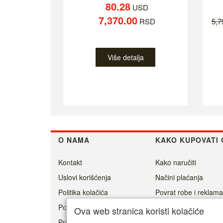
80.28
USD
7,370.00
RSD
5,
Više detalja
O NAMA
KAKO KUPOVATI 
Kontakt
Kako naručiti
Uslovi korišćenja
Načini plaćanja
Politika kolačića
Povrat robe i reklama
Politika privatnosti
Isporuka
Ova web stranica koristi kolačiće
Prisoner's Dilemma -