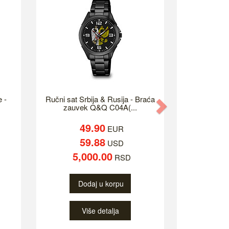
e -
Ručni sat Srbija & Rusija - Braća
Next
zauvek Q&Q C04A(...
49.90
EUR
59.88
USD
5,000.00
RSD
Dodaj u korpu
Više detalja