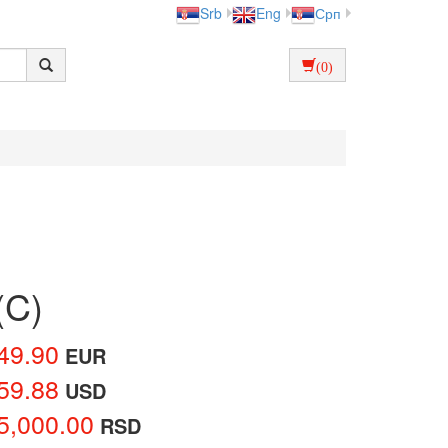
Srb
Eng
Срп
(0)
(C)
49.90
EUR
59.88
USD
5,000.00
RSD