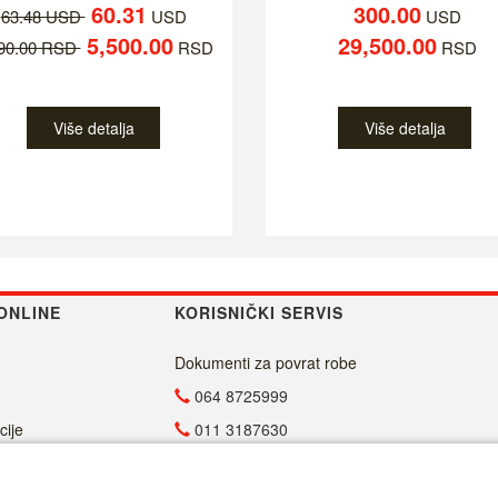
60.31
300.00
63.48 USD
USD
USD
5,500.00
29,500.00
790.00 RSD
RSD
RSD
Više detalja
Više detalja
ONLINE
KORISNIČKI SERVIS
Dokumenti za povrat robe
064 8725999
cije
011 3187630
011 4029654
info@malasrpskaprodavnica.com