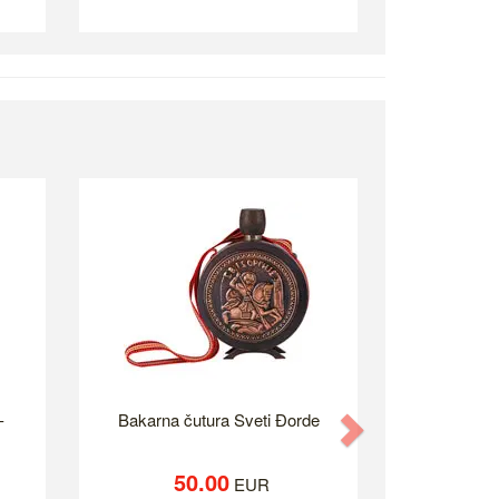
-
Bakarna čutura Sveti Đorde
Next
50.00
EUR