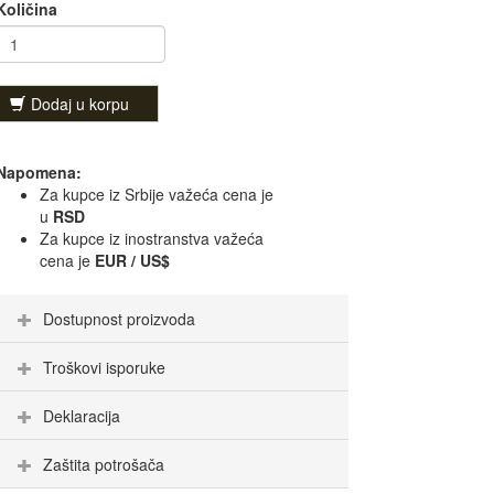
Količina
Dodaj u korpu
Napomena:
Za kupce iz Srbije važeća cena je
u
RSD
Za kupce iz inostranstva važeća
cena je
EUR / US$
Dostupnost proizvoda
Troškovi isporuke
Deklaracija
Zaštita potrošača