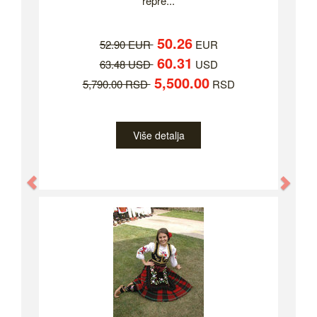
repre...
50.26
52.90 EUR
EUR
60.31
63.48 USD
USD
5,500.00
5,790.00 RSD
RSD
Više detalja
Previous
Nex