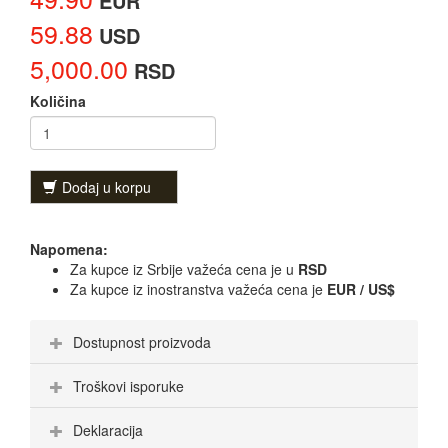
EUR
59.88
USD
5,000.00
RSD
Količina
Dodaj u korpu
Napomena:
Za kupce iz Srbije važeća cena je u
RSD
Za kupce iz inostranstva važeća cena je
EUR / US$
Dostupnost proizvoda
Troškovi isporuke
Deklaracija