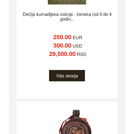
Dečija šumadijska nošnja - ženska (od 0 do 4
godin...
250.00
EUR
300.00
USD
29,500.00
RSD
Više detalja