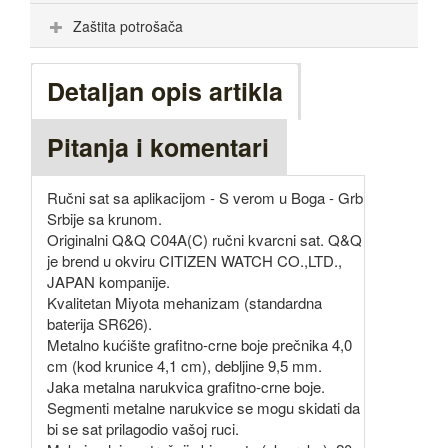
Zaštita potrošača
Detaljan opis artikla
Pitanja i komentari
Ručni sat sa aplikacijom - S verom u Boga - Grb
Srbije sa krunom.
Originalni Q&Q C04A(C) ručni kvarcni sat. Q&Q
je brend u okviru CITIZEN WATCH CO.,LTD.,
JAPAN kompanije.
Kvalitetan Miyota mehanizam (standardna
baterija SR626).
Metalno kućište grafitno-crne boje prečnika 4,0
cm (kod krunice 4,1 cm), debljine 9,5 mm.
Jaka metalna narukvica grafitno-crne boje.
Segmenti metalne narukvice se mogu skidati da
bi se sat prilagodio vašoj ruci.