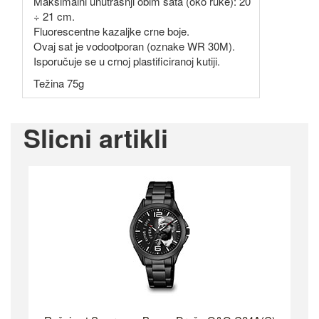
Maksimalni unutrašnji obim sata (oko ruke): 20
÷ 21 cm.
Fluorescentne kazaljke crne boje.
Ovaj sat je vodootporan (oznake WR 30M).
Isporučuje se u crnoj plastificiranoj kutiji.
Težina 75g
Slicni artikli