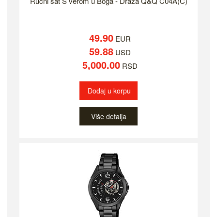
Ručni sat S verom u Boga - Draža Q&Q C04A(C)
49.90
EUR
59.88
USD
5,000.00
RSD
Dodaj u korpu
Više detalja