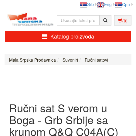
Srb
Eng
Срп
(0)
Katalog proizvoda
Mala Srpska Prodavnica
Suveniri
Ručni satovi
Ručni sat S verom u
Boga - Grb Srbije sa
krunom Q&Q C04A(C)