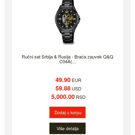
Ručni sat Srbija & Rusija - Braća zauvek Q&Q
C04A(...
49.90
EUR
59.88
USD
5,000.00
RSD
Dodaj u korpu
Više detalja