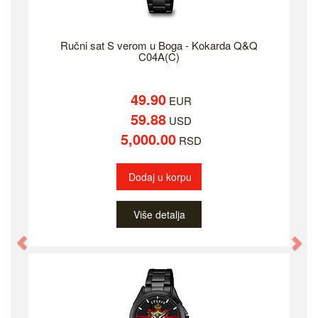
Ručni sat S verom u Boga - Kokarda Q&Q
C04A(C)
49.90
EUR
59.88
USD
5,000.00
RSD
Dodaj u korpu
Više detalja
Previous
Ne