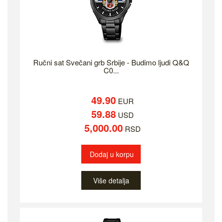
Ručni sat Svečani grb Srbije - Budimo ljudi Q&Q
C0...
49.90
EUR
59.88
USD
5,000.00
RSD
Dodaj u korpu
Više detalja