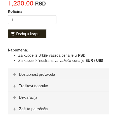
1,230.00
RSD
Količina
Dodaj u korpu
Napomena:
Za kupce iz Srbije važeća cena je u
RSD
Za kupce iz inostranstva važeća cena je
EUR / US$
Dostupnost proizvoda
Troškovi isporuke
Deklaracija
Zaštita potrošača