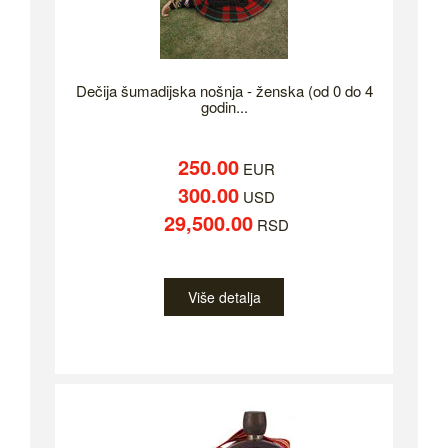
Dečija šumadijska nošnja - ženska (od 0 do 4
godin...
250.00
EUR
300.00
USD
29,500.00
RSD
Više detalja