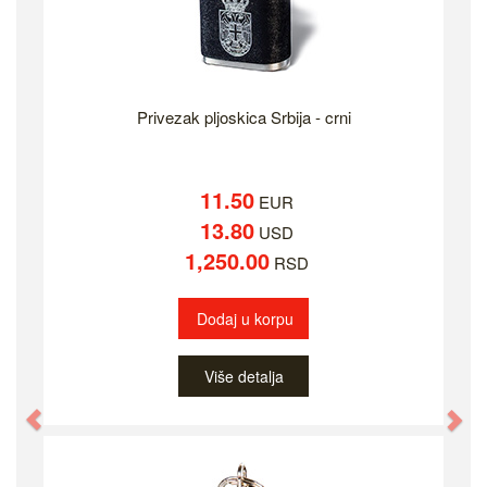
Privezak pljoskica Srbija - crni
11.50
EUR
13.80
USD
1,250.00
RSD
Dodaj u korpu
Više detalja
Previous
Ne