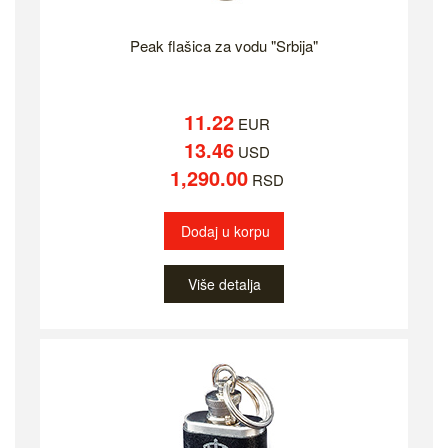
Peak flašica za vodu "Srbija"
11.22
EUR
13.46
USD
1,290.00
RSD
Dodaj u korpu
Više detalja