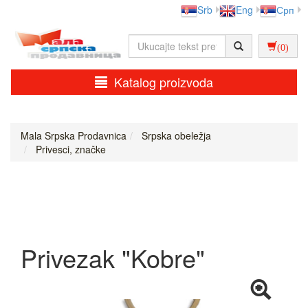
Srb
Eng
Срп
(0)
Katalog proizvoda
Mala Srpska Prodavnica
Srpska obeležja
Privesci, značke
Privezak "Kobre"