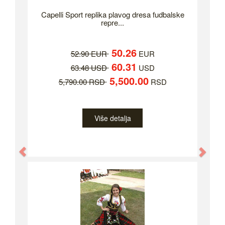
Capelli Sport replika plavog dresa fudbalske
repre...
50.26
52.90 EUR
EUR
60.31
63.48 USD
USD
5,500.00
5,790.00 RSD
RSD
Više detalja
Previous
Nex