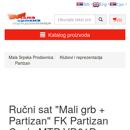
Srb
Eng
Срп
(0)
Katalog proizvoda
Mala Srpska Prodavnica
Klubovi i reprezentacija
Partizan
Ručni sat "Mali grb +
Partizan" FK Partizan