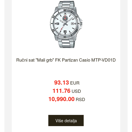
Ručni sat "Mali grb" FK Partizan Casio MTP-VD01D
93.13
EUR
111.76
USD
10,990.00
RSD
Više detalja