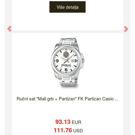
Više detalja
Previous
Ne
Ručni sat "Mali grb + Partizan" FK Partizan Casio ...
93.13
EUR
111.76
USD