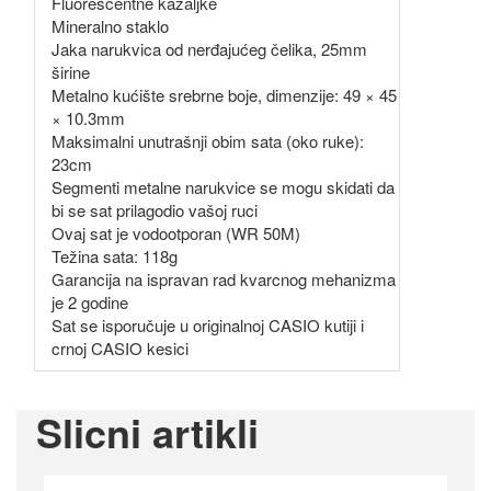
Fluorescentne kazaljke
Mineralno staklo
Jaka narukvica od nerđajućeg čelika, 25mm
širine
Metalno kućište srebrne boje, dimenzije: 49 × 45
× 10.3mm
Maksimalni unutrašnji obim sata (oko ruke):
23cm
Segmenti metalne narukvice se mogu skidati da
bi se sat prilagodio vašoj ruci
Ovaj sat je vodootporan (WR 50M)
Težina sata: 118g
Garancija na ispravan rad kvarcnog mehanizma
je 2 godine
Sat se isporučuje u originalnoj CASIO kutiji i
crnoj CASIO kesici
Slicni artikli