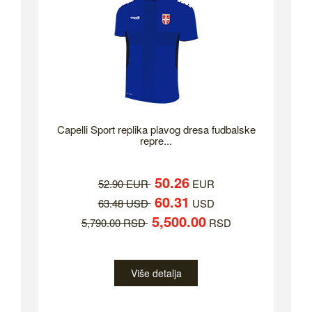
Capelli Sport replika plavog dresa fudbalske
repre...
50.26
52.90 EUR
EUR
60.31
63.48 USD
USD
5,500.00
5,790.00 RSD
RSD
Više detalja