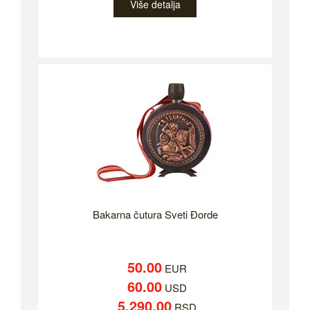
Više detalja
Bakarna čutura Sveti Đorde
50.00
EUR
60.00
USD
5,290.00
RSD