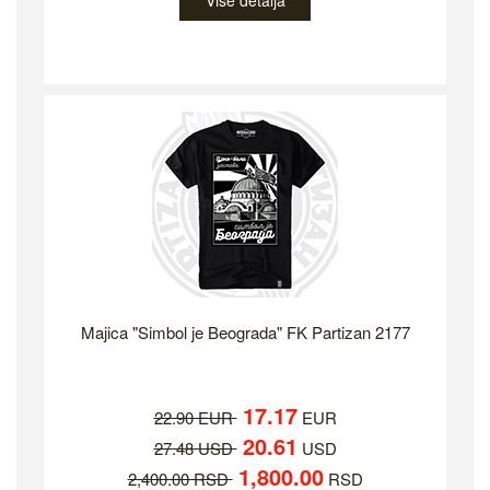
Više detalja
Majica "Simbol je Beograda" FK Partizan 2177
17.17
22.90 EUR
EUR
20.61
27.48 USD
USD
1,800.00
2,400.00 RSD
RSD