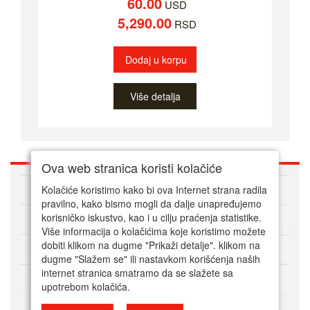
60.00
USD
5,290.00
RSD
Dodaj u korpu
Više detalja
Ova web stranica koristi kolačiće
O nama
Kolačiće koristimo kako bi ova Internet strana radila
pravilno, kako bismo mogli da dalje unapređujemo
korisničko iskustvo, kao i u cilju praćenja statistike.
Kako kupovati online
Više informacija o kolačićima koje koristimo možete
dobiti klikom na dugme "Prikaži detalje". klikom na
Korisnički servis
dugme "Slažem se" ili nastavkom korišćenja naših
internet stranica smatramo da se slažete sa
Način plaćanja
upotrebom kolačića.