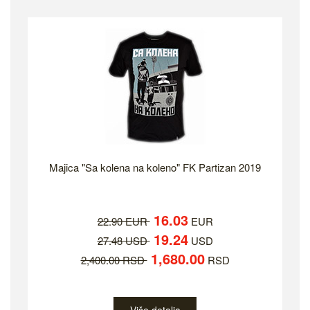
Majica "Sa kolena na koleno" FK Partizan 2019
16.03
22.90 EUR
EUR
19.24
27.48 USD
USD
1,680.00
2,400.00 RSD
RSD