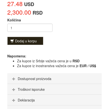
27.48
USD
2,300.00
RSD
Količina
Dodaj u korpu
Napomena:
Za kupce iz Srbije važeća cena je u
RSD
Za kupce iz inostranstva važeća cena je
EUR / US$
Dostupnost proizvoda
Troškovi isporuke
Deklaracija