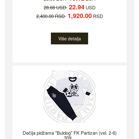
22.94
28.68 USD
USD
1,920.00
2,400.00 RSD
RSD
Više detalja
Dečija pidžama "Buldog" FK Partizan (vel. 2-6)
309...