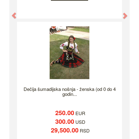
Previous
Nex
Dečija šumadijska nošnja - ženska (od 0 do 4
godin...
250.00
EUR
300.00
USD
29,500.00
RSD