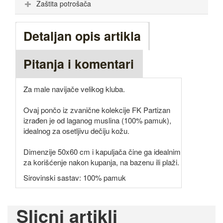
Zaštita potrošača
Detaljan opis artikla
Pitanja i komentari
Za male navijače velikog kluba.
Ovaj pončo iz zvanične kolekcije FK Partizan
izrađen je od laganog muslina (100% pamuk),
idealnog za osetljivu dečiju kožu.
Dimenzije 50x60 cm i kapuljača čine ga idealnim
za korišćenje nakon kupanja, na bazenu ili plaži.
Sirovinski sastav: 100% pamuk
Slicni artikli