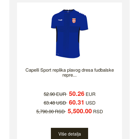
Capelli Sport replika plavog dresa fudbalske
repre...
50.26
52.90 EUR
EUR
60.31
63.48 USD
USD
5,500.00
5,790.00 RSD
RSD
Više detalja