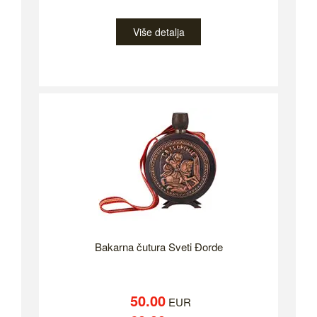
Više detalja
Bakarna čutura Sveti Đorde
50.00
EUR