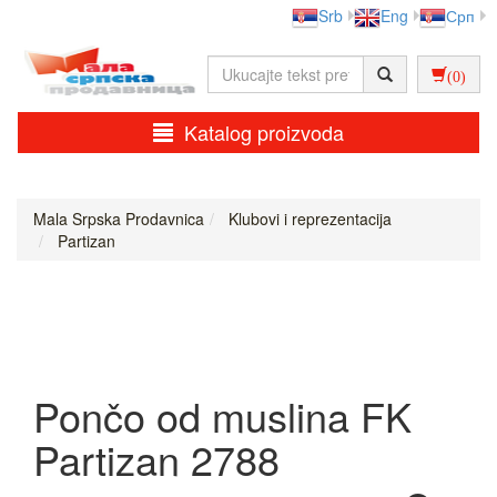
Srb
Eng
Срп
(0)
Katalog proizvoda
Mala Srpska Prodavnica
Klubovi i reprezentacija
Partizan
Pončo od muslina FK
Partizan 2788