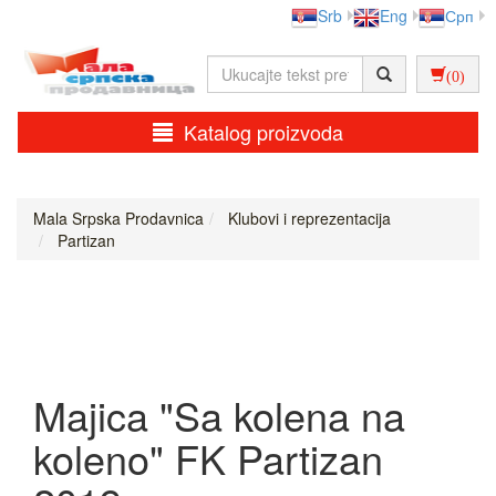
Srb
Eng
Срп
(0)
Katalog proizvoda
Mala Srpska Prodavnica
Klubovi i reprezentacija
Partizan
Majica "Sa kolena na
koleno" FK Partizan