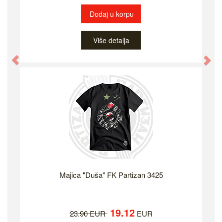
Dodaj u korpu
Više detalja
Previous
Ne
Majica "Duša" FK Partizan 3425
19.12
23.90 EUR
EUR