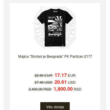
Majica "Simbol je Beograda" FK Partizan 2177
17.17
22.90 EUR
EUR
20.61
27.48 USD
USD
1,800.00
2,400.00 RSD
RSD
Više detalja