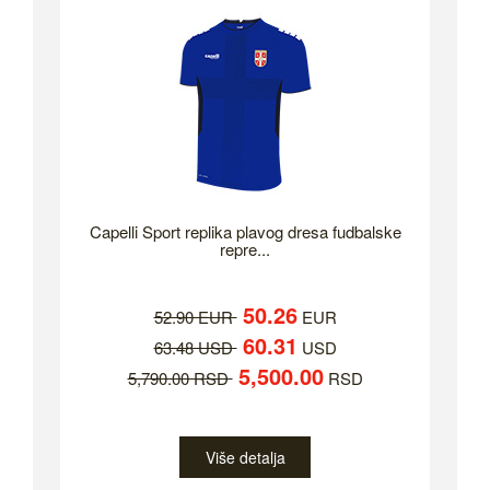
Capelli Sport replika plavog dresa fudbalske
repre...
50.26
52.90 EUR
EUR
60.31
63.48 USD
USD
5,500.00
5,790.00 RSD
RSD
Više detalja