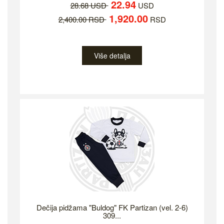
22.94
28.68 USD
USD
1,920.00
2,400.00 RSD
RSD
Više detalja
Dečija pidžama "Buldog" FK Partizan (vel. 2-6)
309...