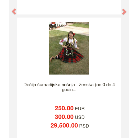
Previous
Nex
Dečija šumadijska nošnja - ženska (od 0 do 4
godin...
250.00
EUR
300.00
USD
29,500.00
RSD