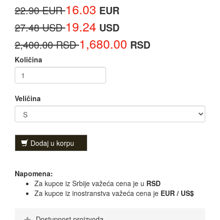
16.03
22.90 EUR
EUR
19.24
27.48 USD
USD
1,680.00
2,400.00 RSD
RSD
Količina
Veličina
Dodaj u korpu
Napomena:
Za kupce iz Srbije važeća cena je u
RSD
Za kupce iz inostranstva važeća cena je
EUR / US$
Dostupnost proizvoda