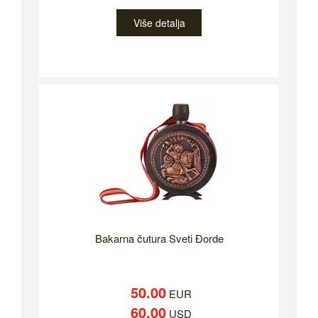
Više detalja
Bakarna čutura Sveti Đorde
50.00
EUR
60.00
USD