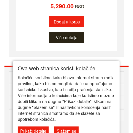
5,290.00
RSD
Dodaj u korpu
Više detalja
Ova web stranica koristi kolačiće
O nama
Kolačiće koristimo kako bi ova Internet strana radila
pravilno, kako bismo mogli da dalje unapređujemo
korisničko iskustvo, kao i u cilju praćenja statistike.
Kako kupovati online
Više informacija o kolačićima koje koristimo možete
dobiti klikom na dugme "Prikaži detalje". klikom na
Korisnički servis
dugme "Slažem se" ili nastavkom korišćenja naših
internet stranica smatramo da se slažete sa
Način plaćanja
upotrebom kolačića.
Prikaži detalje
Slažem se