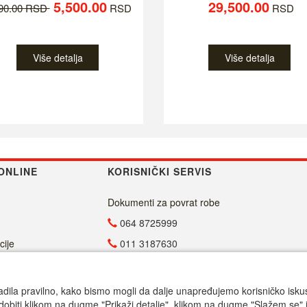
5,500.00
29,500.00
790.00 RSD
RSD
RSD
Više detalja
Više detalja
ONLINE
KORISNIČKI SERVIS
Dokumenti za povrat robe
064 8725999
cije
011 3187630
011 4029654
info@malasrpskaprodavnica.com
adila pravilno, kako bismo mogli da dalje unapređujemo korisničko iskustv
dobiti klikom na dugme "Prikaži detalje". klikom na dugme "Slažem se" i
Radno vreme