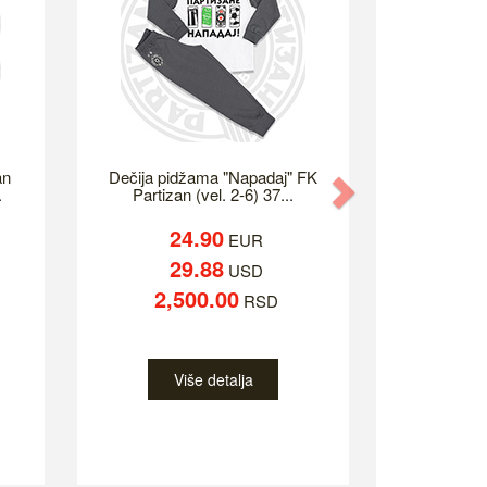
an
Dečija pidžama "Napadaj" FK
Next
.
Partizan (vel. 2-6) 37...
24.90
EUR
29.88
USD
2,500.00
RSD
Više detalja