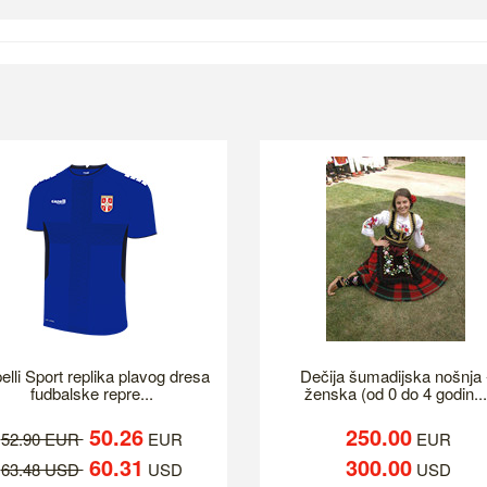
elli Sport replika plavog dresa
Dečija šumadijska nošnja 
fudbalske repre...
ženska (od 0 do 4 godin...
50.26
250.00
52.90 EUR
EUR
EUR
60.31
300.00
63.48 USD
USD
USD