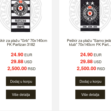
kir za plažu "Grb" 70x140cm
Peškir za plažu "Samo jed
FK Partizan 3182
klub" 70x140cm FK Part..
24.90
24.90
EUR
EUR
29.88
29.88
USD
USD
2,500.00
2,500.00
RSD
RSD
Dodaj u korpu
Dodaj u korpu
Više detalja
Više detalja