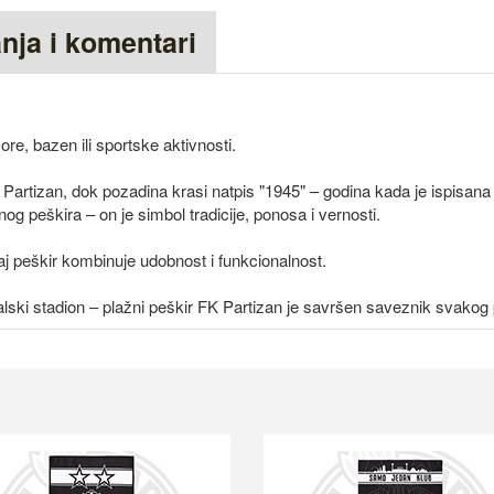
anja i komentari
e, bazen ili sportske aktivnosti.
 Partizan, dok pozadina krasi natpis "1945" – godina kada je ispisana
čnog peškira – on je simbol tradicije, ponosa i vernosti.
j peškir kombinuje udobnost i funkcionalnost.
balski stadion – plažni peškir FK Partizan je savršen saveznik svako