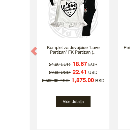
Komplet za devojčice "Love
Peš
Previous
Partizan" FK Partizan (...
18.67
24.90 EUR
EUR
22.41
29.88 USD
USD
1,875.00
2,500.00 RSD
RSD
Više detalja