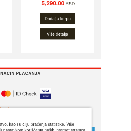
5,290.00
RSD
Dodaj u korpu
Više detalja
NAČIN PLAĆANJA
o, kao i u cilju praćenja statistike. Više
li nastavkom korišćenja naših internet stranica