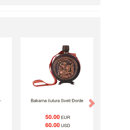
-
Bakarna čutura Sveti Đorde
Next
50.00
EUR
60.00
USD