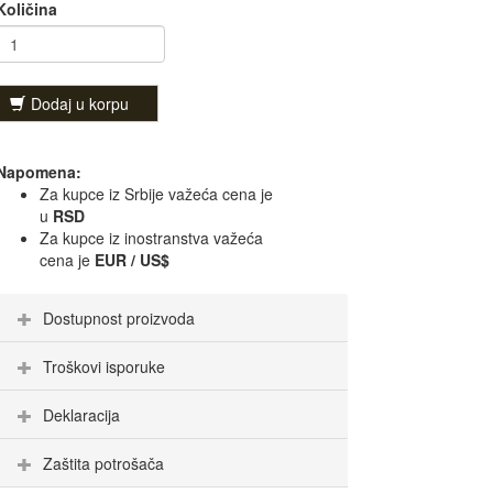
Količina
Dodaj u korpu
Napomena:
Za kupce iz Srbije važeća cena je
u
RSD
Za kupce iz inostranstva važeća
cena je
EUR / US$
Dostupnost proizvoda
Troškovi isporuke
Deklaracija
Zaštita potrošača