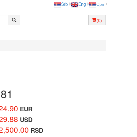
Srb
Eng
Срп
(0)
181
24.90
EUR
29.88
USD
2,500.00
RSD