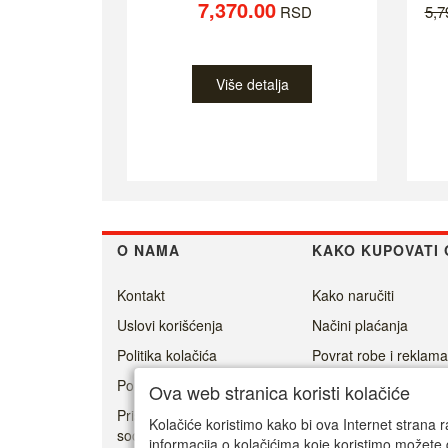
7,370.00
RSD
5,
Više detalja
O NAMA
KAKO KUPOVATI 
Kontakt
Kako naručiti
Uslovi korišćenja
Načini plaćanja
Politika kolačića
Povrat robe i reklama
Politika privatnosti
Isporuka
Ova web stranica koristi kolačiće
Prisoner's Dilemma -
Kolačiće koristimo kako bi ova Internet strana r
social game
informacija o kolačićima koje koristimo možete 