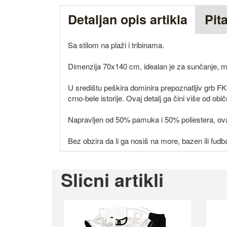
Detaljan opis artikla
Pit
Sa stilom na plaži i tribinama.
Dimenzija 70x140 cm, idealan je za sunčanje, mor
U središtu peškira dominira prepoznatljiv grb FK
crno-bele istorije. Ovaj detalj ga čini više od obi
Napravljen od 50% pamuka i 50% poliestera, ova
Bez obzira da li ga nosiš na more, bazen ili fud
Slicni artikli