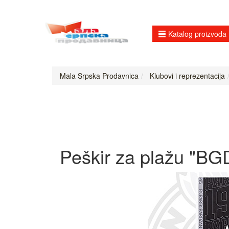
Katalog proizvoda
Mala Srpska Prodavnica
Klubovi i reprezentacija
Peškir za plažu "B