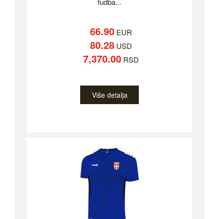
fudba...
66.90
EUR
80.28
USD
7,370.00
RSD
Više detalja