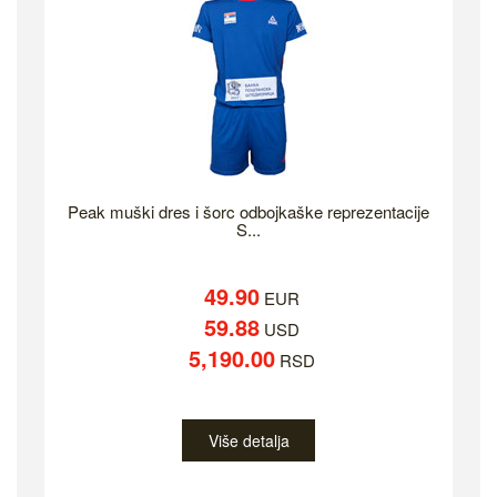
Peak muški dres i šorc odbojkaške reprezentacije
S...
49.90
EUR
59.88
USD
5,190.00
RSD
Više detalja