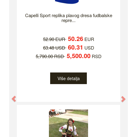
Capelli Sport replika plavog dresa fudbalske
repre...
50.26
52.90 EUR
EUR
60.31
63.48 USD
USD
5,500.00
5,790.00 RSD
RSD
Više detalja
Previous
Nex