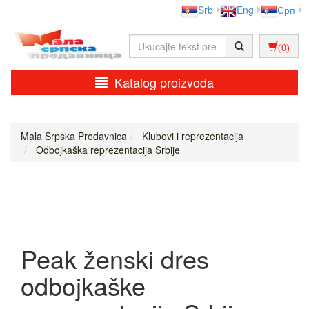
Srb
Eng
Срп
(0)
Katalog proizvoda
Mala Srpska Prodavnica
Klubovi i reprezentacija
Odbojkaška reprezentacija Srbije
Peak ženski dres
odbojkaške