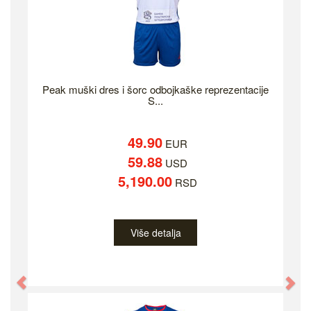
Peak muški dres i šorc odbojkaške reprezentacije
S...
49.90
EUR
59.88
USD
5,190.00
RSD
Više detalja
Previous
Ne