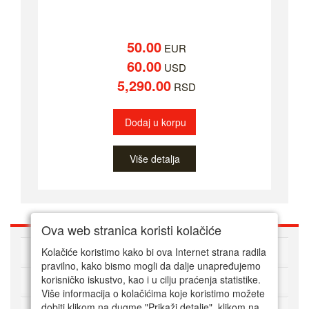
50.00
EUR
60.00
USD
5,290.00
RSD
Dodaj u korpu
Više detalja
Ova web stranica koristi kolačiće
O nama
Kolačiće koristimo kako bi ova Internet strana radila
pravilno, kako bismo mogli da dalje unapređujemo
korisničko iskustvo, kao i u cilju praćenja statistike.
Kako kupovati online
Više informacija o kolačićima koje koristimo možete
dobiti klikom na dugme "Prikaži detalje". klikom na