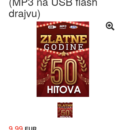
(MP3 na USB flash
drajvu)
9.99
EUR