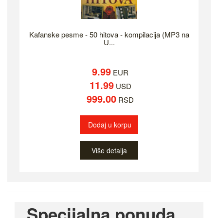
Kafanske pesme - 50 hitova - kompilacija (MP3 na
U...
9.99
EUR
11.99
USD
999.00
RSD
Dodaj u korpu
Više detalja
Specijalna ponuda