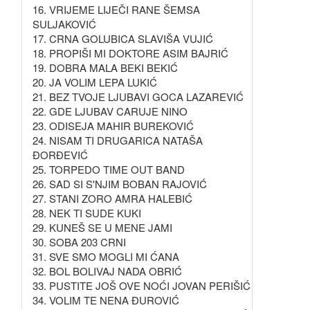
16. VRIJEME LIJEČI RANE ŠEMSA
SULJAKOVIĆ
17. CRNA GOLUBICA SLAVIŠA VUJIĆ
18. PROPIŠI MI DOKTORE ASIM BAJRIĆ
19. DOBRA MALA BEKI BEKIĆ
20. JA VOLIM LEPA LUKIĆ
21. BEZ TVOJE LJUBAVI GOCA LAZAREVIĆ
22. GDE LJUBAV CARUJE NINO
23. ODISEJA MAHIR BUREKOVIĆ
24. NISAM TI DRUGARICA NATAŠA
ĐORĐEVIĆ
25. TORPEDO TIME OUT BAND
26. SAD SI S'NJIM BOBAN RAJOVIĆ
27. STANI ZORO AMRA HALEBIĆ
28. NEK TI SUDE KUKI
29. KUNEŠ SE U MENE JAMI
30. SOBA 203 CRNI
31. SVE SMO MOGLI MI ĆANA
32. BOL BOLIVAJ NADA OBRIĆ
33. PUSTITE JOŠ OVE NOĆI JOVAN PERIŠIĆ
34. VOLIM TE NENA ĐUROVIĆ