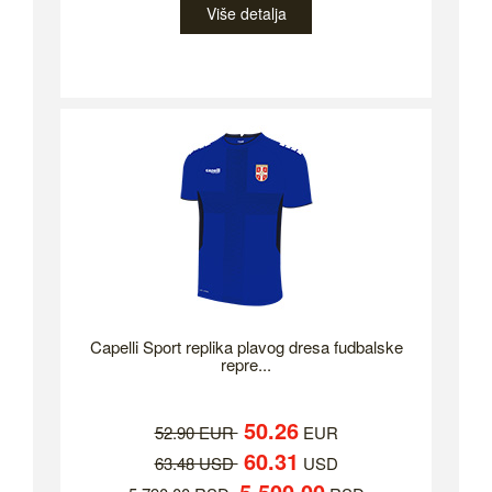
Više detalja
Capelli Sport replika plavog dresa fudbalske
repre...
50.26
52.90 EUR
EUR
60.31
63.48 USD
USD
5,500.00