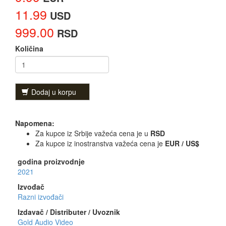
11.99
USD
999.00
RSD
Količina
Dodaj u korpu
Napomena:
Za kupce iz Srbije važeća cena je u
RSD
Za kupce iz inostranstva važeća cena je
EUR / US$
godina proizvodnje
2021
Izvođač
Razni izvođači
Izdavač / Distributer / Uvoznik
Gold Audio Video