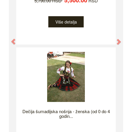
5,790.00 RSD
RSD
Više detalja
Previous
Nex
Dečija šumadijska nošnja - ženska (od 0 do 4
godin...