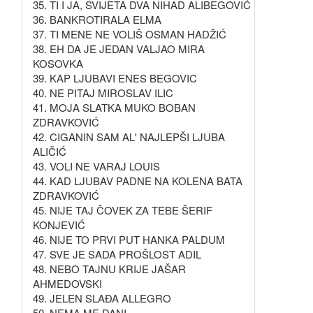
35. TI I JA, SVIJETA DVA NIHAD ALIBEGOVIĆ
36. BANKROTIRALA ELMA
37. TI MENE NE VOLIŠ OSMAN HADŽIĆ
38. EH DA JE JEDAN VALJAO MIRA
KOSOVKA
39. KAP LJUBAVI ENES BEGOVIC
40. NE PITAJ MIROSLAV ILIC
41. MOJA SLATKA MUKO BOBAN
ZDRAVKOVIĆ
42. CIGANIN SAM AL' NAJLEPŠI LJUBA
ALIČIĆ
43. VOLI NE VARAJ LOUIS
44. KAD LJUBAV PADNE NA KOLENA BATA
ZDRAVKOVIĆ
45. NIJE TAJ ČOVEK ZA TEBE ŠERIF
KONJEVIĆ
46. NIJE TO PRVI PUT HANKA PALDUM
47. SVE JE SADA PROŠLOST ADIL
48. NEBO TAJNU KRIJE JAŠAR
AHMEDOVSKI
49. JELEN SLAĐA ALLEGRO
50. NEMA ME ĐANI