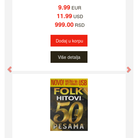
9.99
EUR
11.99
USD
999.00
RSD
Dodaj u korpu
Više detalja
Previous
Ne