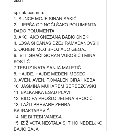
spisak pesama:
1. SUNCE MOJE SINAN SAKIĆ
2. LJEPŠA OD NOĆI ŠAKO POLUMENTA I
DADO POLUMENTA
3. AKO, AKO SNEŽANA BABIC SNEKI
4. LOŠA SI DANAS DŽEJ RAMADANOVSKI
5. OKRENI MOJ BROJ ADO GEGAJ
6. ISTI IGRAČI GORAN VUKOŠIĆ I MINA
KOSTIĆ
7 TEBI IZ INATA SANJA MALETIĆ
8. HAJDE, HAJDE MEDENI MESEC
9. AVEN, AVEN, ROMALEN CIRA I KEBA
10. JASMINA MUHAREM SERBEZOVSKI
11. BALKANKA ESAD PLAVI
12. BILO PA PROŠLO JELENA BROĆIĆ
13. LAŽI I PREVARE ZEHRA
BAJRAKTAREVIĆ
14. NE BI TEBI VANESA
15. IZ ŽIVOTA NESTALA SI TIHO NEDELJKO
BAJIĆ BAJA