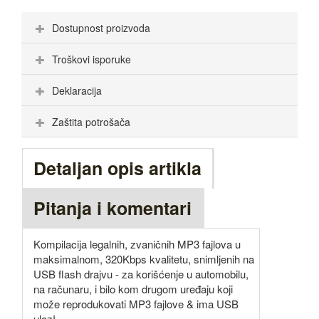
Dostupnost proizvoda
Troškovi isporuke
Deklaracija
Zaštita potrošača
Detaljan opis artikla
Pitanja i komentari
Kompilacija legalnih, zvaničnih MP3 fajlova u
maksimalnom, 320Kbps kvalitetu, snimljenih na
USB flash drajvu - za korišćenje u automobilu,
na računaru, i bilo kom drugom uređaju koji
može reprodukovati MP3 fajlove & ima USB
ulaz!