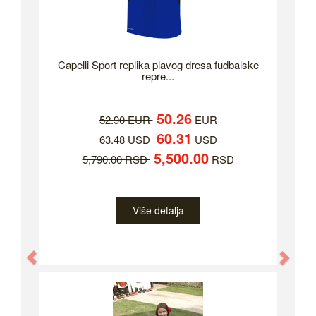
Capelli Sport replika plavog dresa fudbalske
repre...
50.26
52.90 EUR
EUR
60.31
63.48 USD
USD
5,500.00
5,790.00 RSD
RSD
Više detalja
Previous
Nex