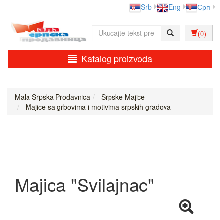
Srb
Eng
Срп
(0)
Katalog proizvoda
Mala Srpska Prodavnica
Srpske Majice
Majice sa grbovima i motivima srpskih gradova
Majica "Svilajnac"