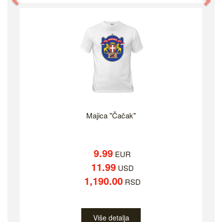
Previous
Ne
Majica "Čačak"
9.99
EUR
11.99
USD
1,190.00
RSD
Više detalja