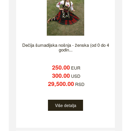
Dečija šumadijska nošnja - ženska (od 0 do 4
godin...
250.00
EUR
300.00
USD
29,500.00
RSD
Više detalja