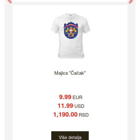
Previous
Ne
Majica "Čačak"
9.99
EUR
11.99
USD
1,190.00
RSD
Više detalja