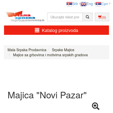
Srb
Eng
Срп
(0)
Katalog proizvoda
Mala Srpska Prodavnica
Srpske Majice
Majice sa grbovima i motivima srpskih gradova
Majica "Novi Pazar"