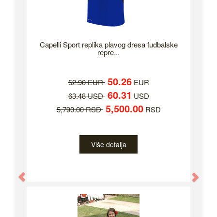
Capelli Sport replika plavog dresa fudbalske
repre...
50.26
52.90 EUR
EUR
60.31
63.48 USD
USD
5,500.00
5,790.00 RSD
RSD
Više detalja
Previous
Nex