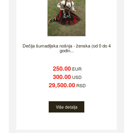
Dečija šumadijska nošnja - ženska (od 0 do 4
godin...
250.00
EUR
300.00
USD
29,500.00
RSD
Više detalja