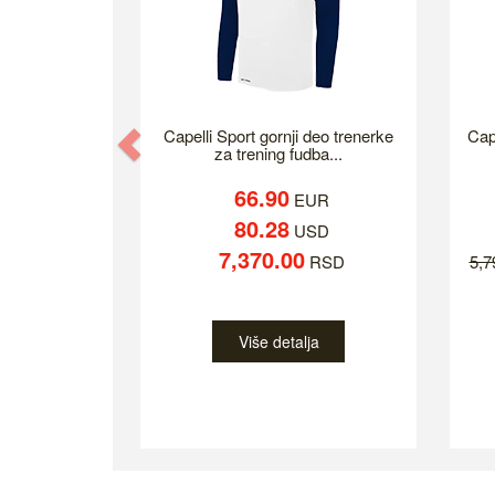
Previous
Capelli Sport gornji deo trenerke
Cap
za trening fudba...
66.90
EUR
80.28
USD
7,370.00
RSD
5,
Više detalja