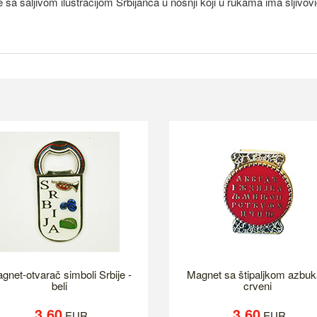
sa šaljivom ilustracijom Srbijanca u nošnji koji u rukama ima šljivov
gnet-otvarač simboli Srbije -
Magnet sa štipaljkom azbuk
beli
crveni
3.60
3.60
EUR
EUR