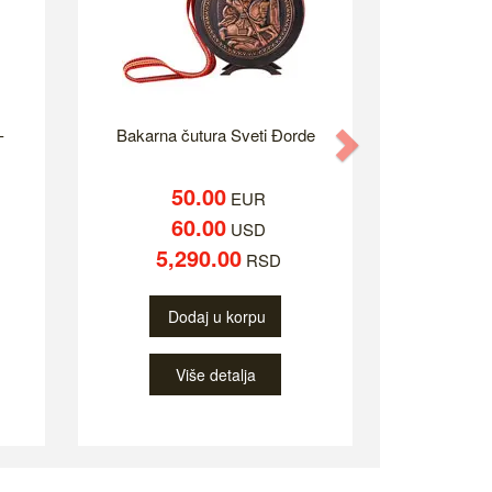
-
Bakarna čutura Sveti Đorde
Next
50.00
EUR
60.00
USD
5,290.00
RSD
Dodaj u korpu
Više detalja