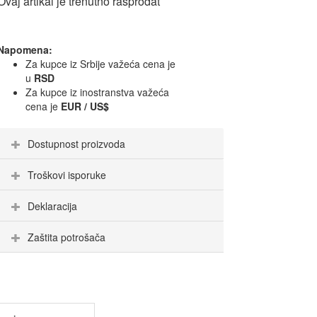
Ovaj artikal je trenutno rasprodat
Napomena:
Za kupce iz Srbije važeća cena je
u
RSD
Za kupce iz inostranstva važeća
cena je
EUR / US$
Dostupnost proizvoda
Troškovi isporuke
Deklaracija
Zaštita potrošača