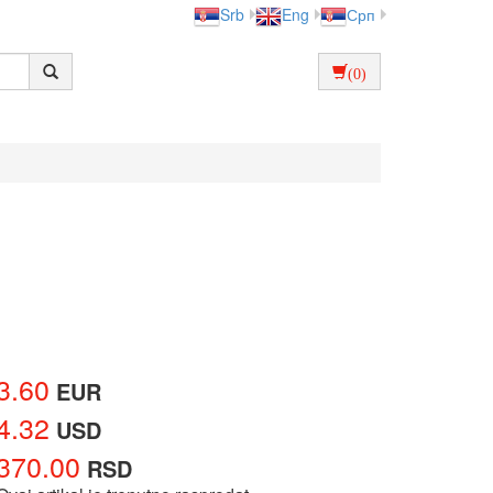
Srb
Eng
Срп
(0)
3.60
EUR
4.32
USD
370.00
RSD