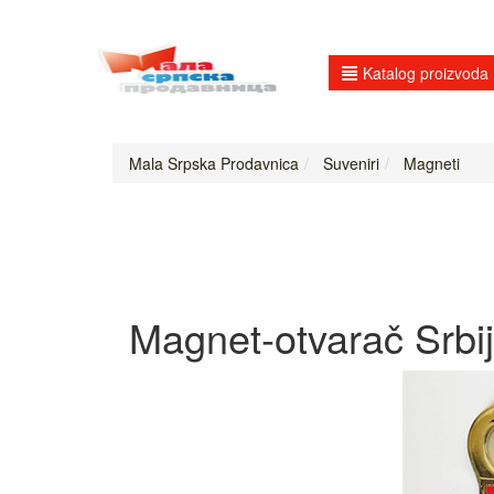
Katalog proizvoda
Mala Srpska Prodavnica
Suveniri
Magneti
Magnet-otvarač Srbi