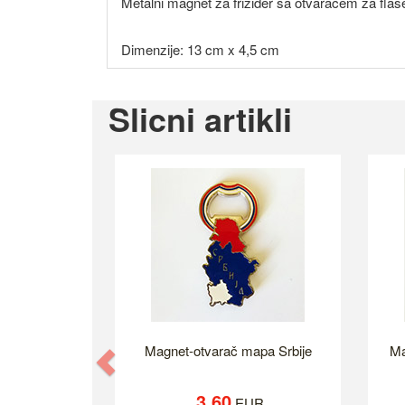
Metalni magnet za frižider sa otvaračem za flaše 
Dimenzije: 13 cm x 4,5 cm
Slicni artikli
Magnet-otvarač mapa Srbije
Ma
Previous
3.60
EUR