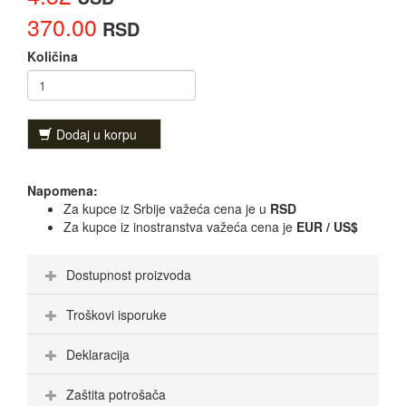
370.00
RSD
Količina
Dodaj u korpu
Napomena:
Za kupce iz Srbije važeća cena je u
RSD
Za kupce iz inostranstva važeća cena je
EUR / US$
Dostupnost proizvoda
Troškovi isporuke
Deklaracija
Zaštita potrošača