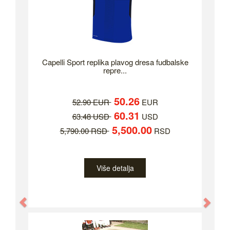
Capelli Sport replika plavog dresa fudbalske
repre...
50.26
52.90 EUR
EUR
60.31
63.48 USD
USD
5,500.00
5,790.00 RSD
RSD
Više detalja
Previous
Nex