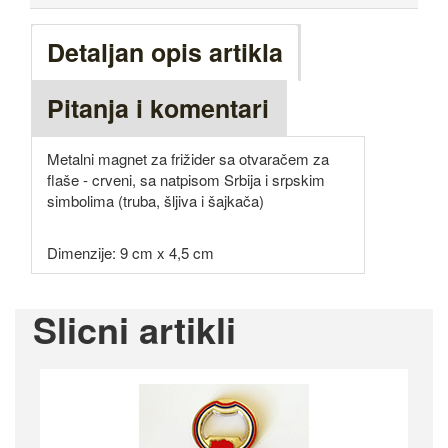
Detaljan opis artikla
Pitanja i komentari
Metalni magnet za frižider sa otvaračem za
flaše - crveni, sa natpisom Srbija i srpskim
simbolima (truba, šljiva i šajkača)
Dimenzije: 9 cm x 4,5 cm
Slicni artikli