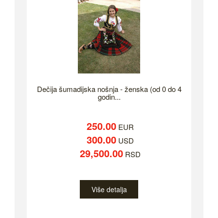
Dečija šumadijska nošnja - ženska (od 0 do 4
godin...
250.00
EUR
300.00
USD
29,500.00
RSD
Više detalja