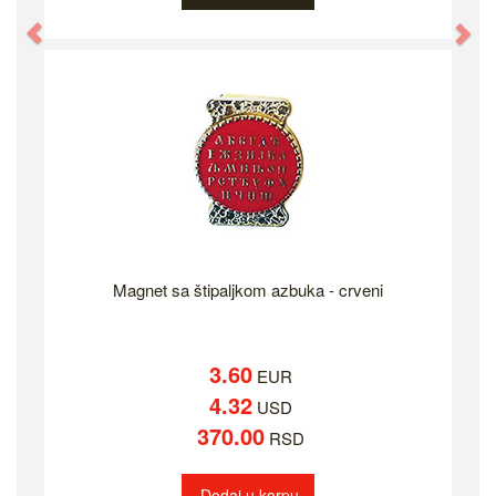
Previous
Ne
Magnet sa štipaljkom azbuka - crveni
3.60
EUR
4.32
USD
370.00
RSD
Dodaj u korpu