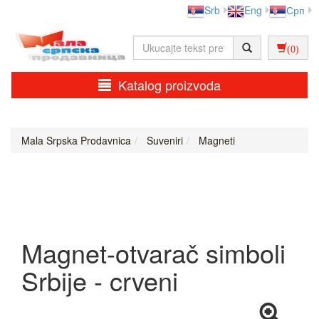
Srb
Eng
Срп
(0)
Katalog proizvoda
Mala Srpska Prodavnica
Suveniri
Magneti
Magnet-otvarač simboli
Srbije - crveni