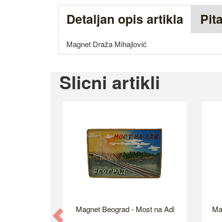
Detaljan opis artikla
Pit
Magnet Draža Mihajlović
Slicni artikli
Magnet Beograd - Most na Adi
Ma
Previous