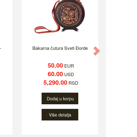
-
Bakarna čutura Sveti Đorde
Next
50.00
EUR
60.00
USD
5,290.00
RSD
Dodaj u korpu
Više detalja