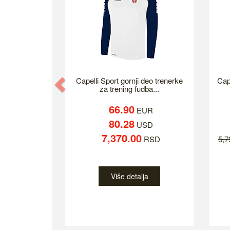
Previous
Capelli Sport gornji deo trenerke
Cap
za trening fudba...
66.90
EUR
80.28
USD
7,370.00
RSD
5,
Više detalja