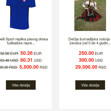
elli Sport replika plavog dresa
Dečija šumadijska nošnja 
fudbalske repre...
ženska (od 0 do 4 godin...
50.26
250.00
52.90 EUR
EUR
EUR
60.31
300.00
63.48 USD
USD
USD
5,500.00
29,500.00
790.00 RSD
RSD
RSD
Više detalja
Više detalja