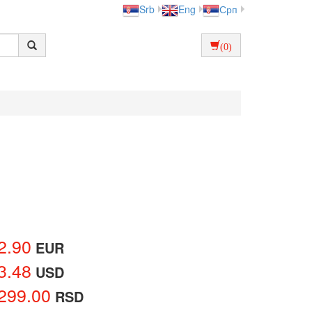
Srb
Eng
Срп
(0)
2.90
EUR
3.48
USD
299.00
RSD