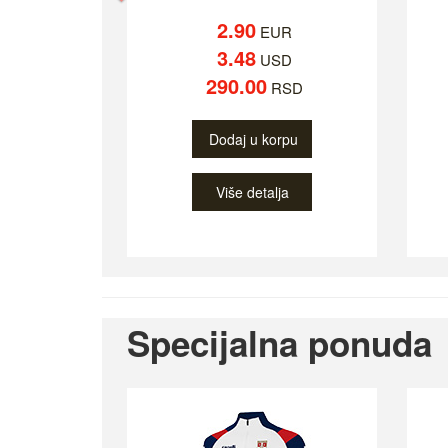
2.90
EUR
3.48
USD
290.00
RSD
Dodaj u korpu
Više detalja
Specijalna ponuda