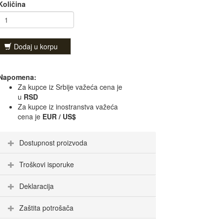
Količina
Dodaj u korpu
Napomena:
Za kupce iz Srbije važeća cena je
u
RSD
Za kupce iz inostranstva važeća
cena je
EUR / US$
Dostupnost proizvoda
Troškovi isporuke
Deklaracija
Zaštita potrošača