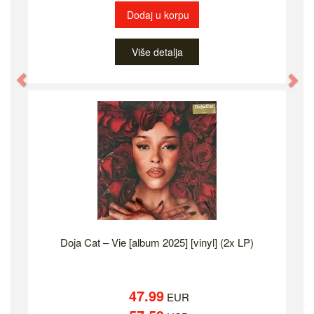
Dodaj u korpu
Više detalja
Previous
Ne
Doja Cat – Vie [album 2025] [vinyl] (2x LP)
47.99
EUR