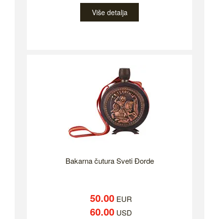
Više detalja
Bakarna čutura Sveti Đorde
50.00
EUR
60.00
USD