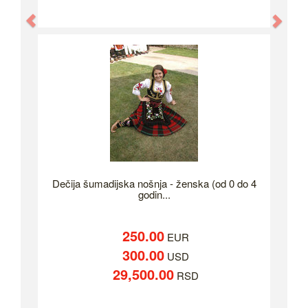
Previous
Nex
Dečija šumadijska nošnja - ženska (od 0 do 4
godin...
250.00
EUR
300.00
USD
29,500.00
RSD