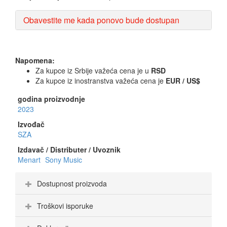
Obavestite me kada ponovo bude dostupan
Napomena:
Za kupce iz Srbije važeća cena je u
RSD
Za kupce iz inostranstva važeća cena je
EUR / US$
godina proizvodnje
2023
Izvođač
SZA
Izdavač / Distributer / Uvoznik
Menart
Sony Music
Dostupnost proizvoda
Troškovi isporuke