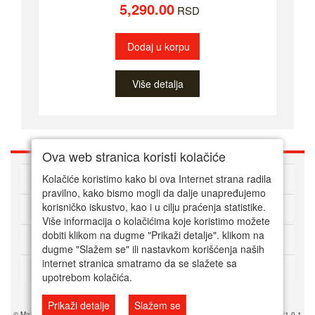
5,290.00
RSD
Dodaj u korpu
Više detalja
Ova web stranica koristi kolačiće
O nama
Kolačiće koristimo kako bi ova Internet strana radila
pravilno, kako bismo mogli da dalje unapređujemo
korisničko iskustvo, kao i u cilju praćenja statistike.
Kako kupovati online
Više informacija o kolačićima koje koristimo možete
dobiti klikom na dugme "Prikaži detalje". klikom na
Korisnički servis
dugme "Slažem se" ili nastavkom korišćenja naših
internet stranica smatramo da se slažete sa
Način plaćanja
upotrebom kolačića.
Prikaži detalje
Slažem se
© Mala srpska prodavnica 2025. Powered by Mala SRB Prodavnica doo, ESIR 618/1.0.1