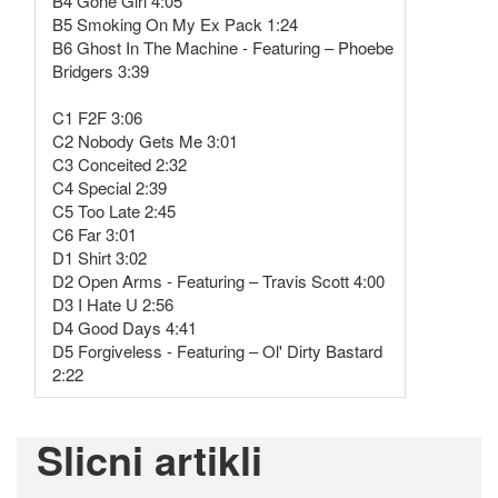
B4 Gone Girl 4:05
B5 Smoking On My Ex Pack 1:24
B6 Ghost In The Machine - Featuring – Phoebe
Bridgers 3:39
C1 F2F 3:06
C2 Nobody Gets Me 3:01
C3 Conceited 2:32
C4 Special 2:39
C5 Too Late 2:45
C6 Far 3:01
D1 Shirt 3:02
D2 Open Arms - Featuring – Travis Scott 4:00
D3 I Hate U 2:56
D4 Good Days 4:41
D5 Forgiveless - Featuring – Ol' Dirty Bastard
2:22
Slicni artikli