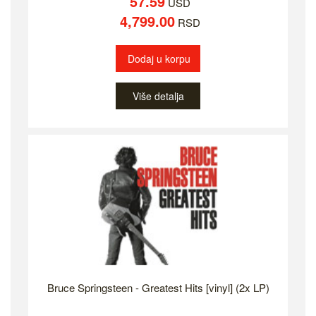
57.59
USD
4,799.00
RSD
Dodaj u korpu
Više detalja
Bruce Springsteen - Greatest Hits [vinyl] (2x LP)