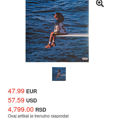
47.99
EUR
57.59
USD
4,799.00
RSD
Ovaj artikal je trenutno rasprodat