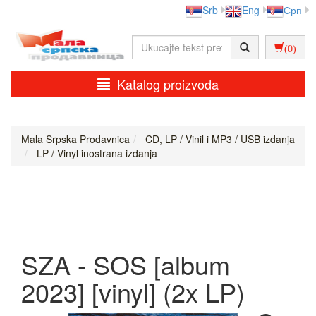
Srb
Eng
Срп
(0)
Katalog proizvoda
Mala Srpska Prodavnica
CD, LP / Vinil i MP3 / USB izdanja
LP / Vinyl inostrana izdanja
SZA - SOS [album
2023] [vinyl] (2x LP)