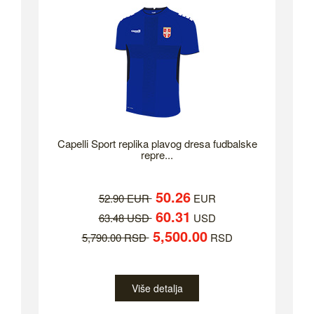
Capelli Sport replika plavog dresa fudbalske
repre...
50.26
52.90 EUR
EUR
60.31
63.48 USD
USD
5,500.00
5,790.00 RSD
RSD
Više detalja