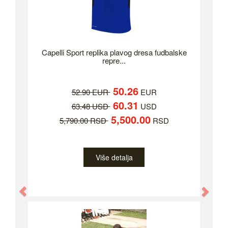
Capelli Sport replika plavog dresa fudbalske
repre...
50.26
52.90 EUR
EUR
60.31
63.48 USD
USD
5,500.00
5,790.00 RSD
RSD
Više detalja
Previous
Nex