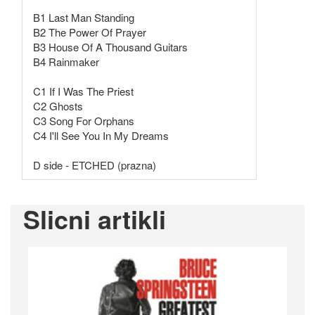
B1 Last Man Standing
B2 The Power Of Prayer
B3 House Of A Thousand Guitars
B4 Rainmaker
C1 If I Was The Priest
C2 Ghosts
C3 Song For Orphans
C4 I'll See You In My Dreams
D side - ETCHED (prazna)
Slicni artikli