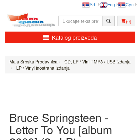
Srb
Eng
Срп
(0)
Katalog proizvoda
Mala Srpska Prodavnica
CD, LP / Vinil i MP3 / USB izdanja
LP / Vinyl inostrana izdanja
Bruce Springsteen -
Letter To You [album