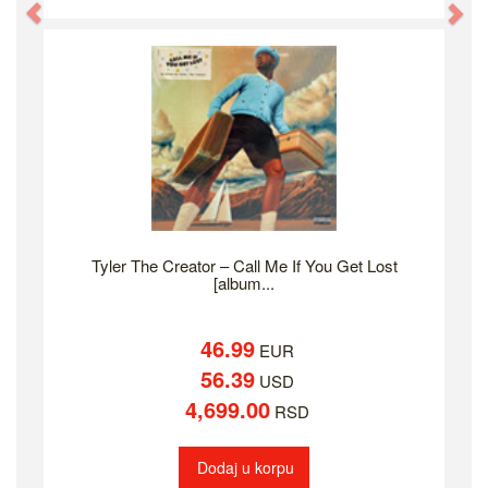
Previous
Ne
Tyler The Creator – Call Me If You Get Lost
[album...
46.99
EUR
56.39
USD
4,699.00
RSD
Dodaj u korpu