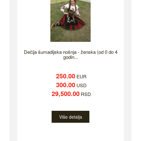
Dečija šumadijska nošnja - ženska (od 0 do 4
godin...
250.00
EUR
300.00
USD
29,500.00
RSD
Više detalja