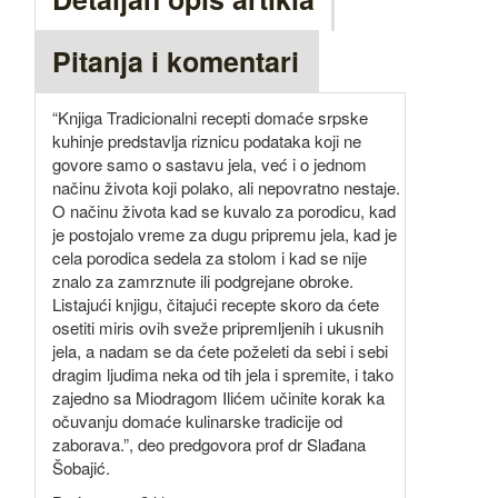
Pitanja i komentari
“Knjiga Tradicionalni recepti domaće srpske
kuhinje predstavlja riznicu podataka koji ne
govore samo o sastavu jela, već i o jednom
načinu života koji polako, ali nepovratno nestaje.
O načinu života kad se kuvalo za porodicu, kad
je postojalo vreme za dugu pripremu jela, kad je
cela porodica sedela za stolom i kad se nije
znalo za zamrznute ili podgrejane obroke.
Listajući knjigu, čitajući recepte skoro da ćete
osetiti miris ovih sveže pripremljenih i ukusnih
jela, a nadam se da ćete poželeti da sebi i sebi
dragim ljudima neka od tih jela i spremite, i tako
zajedno sa Miodragom Ilićem učinite korak ka
očuvanju domaće kulinarske tradicije od
zaborava.”, deo predgovora prof dr Slađana
Šobajić.