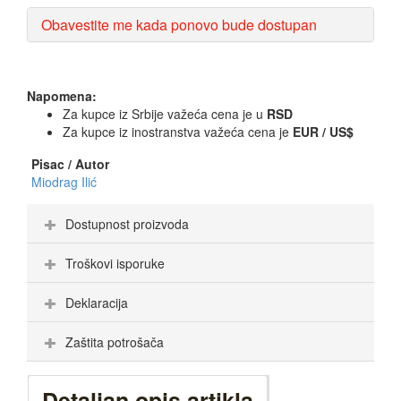
Obavestite me kada ponovo bude dostupan
Napomena:
Za kupce iz Srbije važeća cena je u
RSD
Za kupce iz inostranstva važeća cena je
EUR / US$
Pisac / Autor
Miodrag Ilić
Dostupnost proizvoda
Troškovi isporuke
Deklaracija
Zaštita potrošača
Detaljan opis artikla