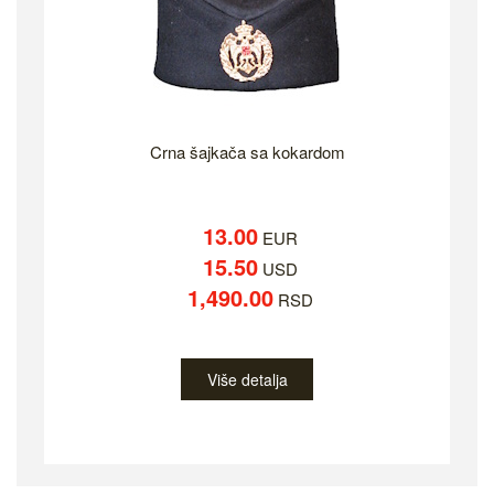
Crna šajkača sa kokardom
13.00
EUR
15.50
USD
1,490.00
RSD
Više detalja