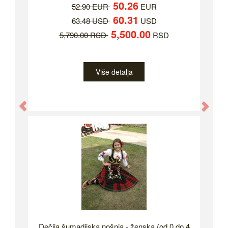
50.26
52.90 EUR
EUR
60.31
63.48 USD
USD
5,500.00
5,790.00 RSD
RSD
Više detalja
Previous
Nex
Dečija šumadijska nošnja - ženska (od 0 do 4