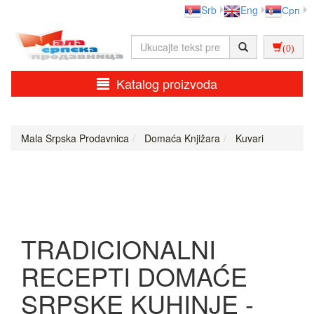
Srb
Eng
Срп
(0)
Katalog proizvoda
Mala Srpska Prodavnica
Domaća Knjižara
Kuvari
TRADICIONALNI
RECEPTI DOMAĆE
SRPSKE KUHINJE -