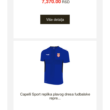
7,370.00
RSD
Više detalja
Capelli Sport replika plavog dresa fudbalske
repre...