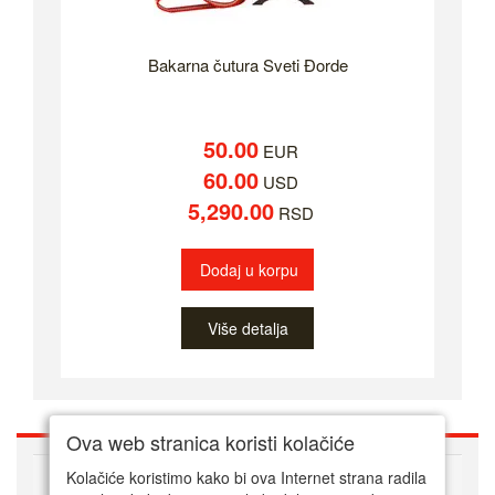
Bakarna čutura Sveti Đorde
50.00
EUR
60.00
USD
5,290.00
RSD
Dodaj u korpu
Više detalja
Ova web stranica koristi kolačiće
O nama
Kolačiće koristimo kako bi ova Internet strana radila