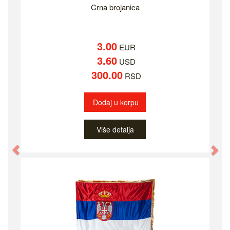
Crna brojanica
3.00
EUR
3.60
USD
300.00
RSD
Dodaj u korpu
Više detalja
Previous
Ne