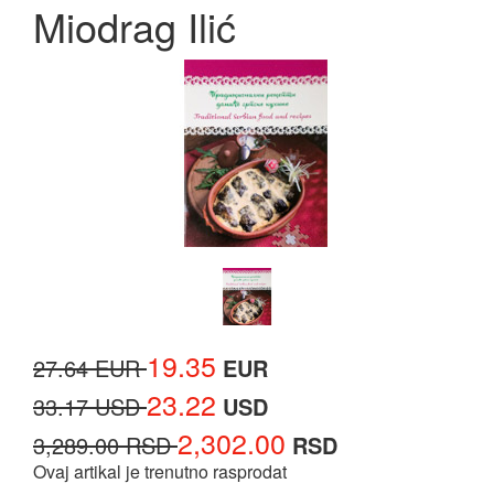
Miodrag Ilić
19.35
27.64 EUR
EUR
23.22
33.17 USD
USD
2,302.00
3,289.00 RSD
RSD
Ovaj artikal je trenutno rasprodat