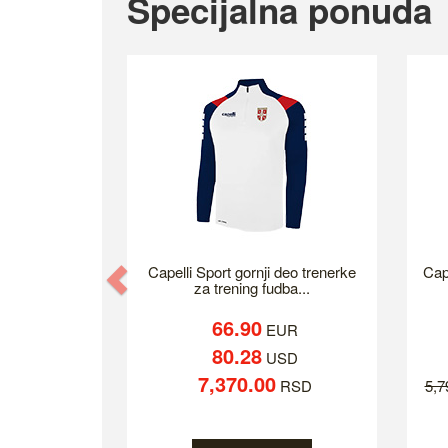
Specijalna ponuda
Previous
Capelli Sport gornji deo trenerke
Cap
za trening fudba...
66.90
EUR
80.28
USD
7,370.00
RSD
5,