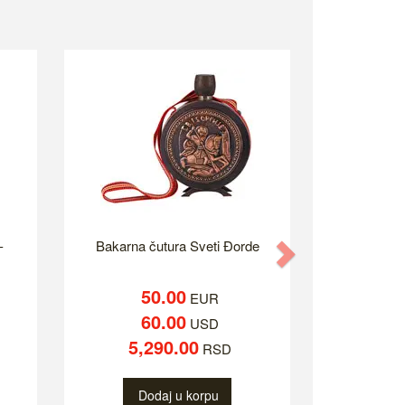
-
Bakarna čutura Sveti Đorde
Next
50.00
EUR
60.00
USD
5,290.00
RSD
Dodaj u korpu