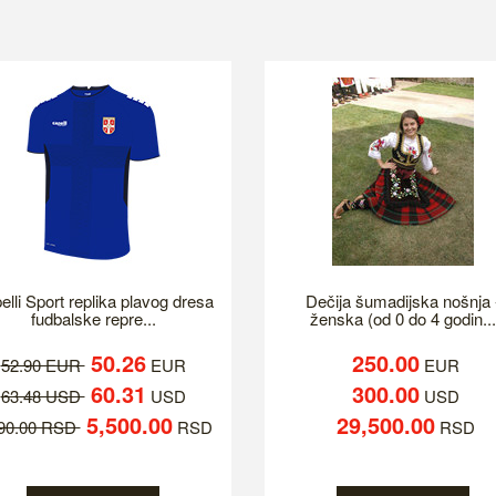
elli Sport replika plavog dresa
Dečija šumadijska nošnja 
fudbalske repre...
ženska (od 0 do 4 godin...
50.26
250.00
52.90 EUR
EUR
EUR
60.31
300.00
63.48 USD
USD
USD
5,500.00
29,500.00
790.00 RSD
RSD
RSD