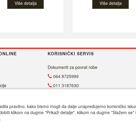
Više detalja
Više detalja
ONLINE
KORISNIČKI SERVIS
Dokumenti za povrat robe
064 8725999
cije
011 3187630
011 4029654
info@malasrpskaprodavnica.com
adila pravilno, kako bismo mogli da dalje unapređujemo korisničko iskustv
dobiti klikom na dugme "Prikaži detalje". klikom na dugme "Slažem se" i
Radno vreme
.
Call centar pon-petak 9.00-17.00
© Mala srpska prodavnica 2025. Powered by Mala SRB Prodavnica doo, ESIR 618/1.0.1