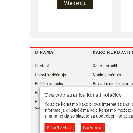
Više detalja
O NAMA
KAKO KUPOVATI 
Kontakt
Kako naručiti
Uslovi korišćenja
Načini plaćanja
Politika kolačića
Povrat robe i reklama
Politika privatnosti
Isporuka
Ova web stranica koristi kolačiće
Prisoner's Dilemma -
Kolačiće koristimo kako bi ova Internet strana r
social game
informacija o kolačićima koje koristimo možete 
smatramo da se slažete sa upotrebom kolačića
Prikaži detalje
Slažem se