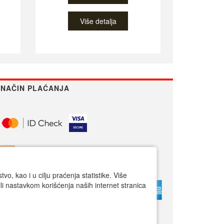
Više detalja
NAČIN PLAĆANJA
o, kao i u cilju praćenja statistike. Više
li nastavkom korišćenja naših internet stranica