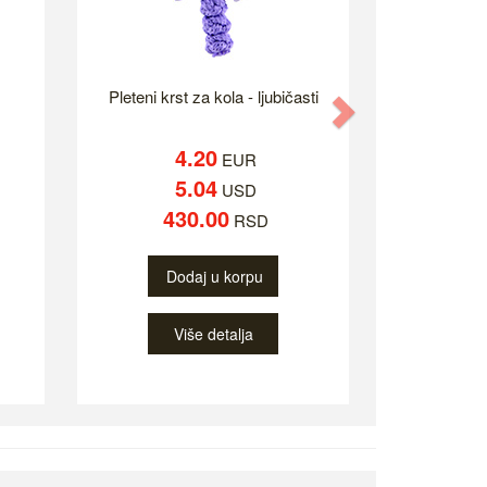
Pleteni krst za kola - ljubičasti
Next
4.20
EUR
5.04
USD
430.00
RSD
Dodaj u korpu
Više detalja