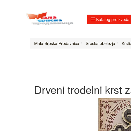
Katalog proizvoda
Mala Srpska Prodavnica
Srpska obeležja
Krstić
Drveni trodelni krst