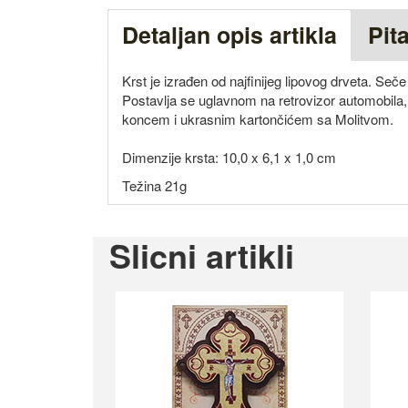
Detaljan opis artikla
Pit
Krst je izrađen od najfinijeg lipovog drveta. Seče
Postavlja se uglavnom na retrovizor automobila,
koncem i ukrasnim kartončićem sa Molitvom.
Dimenzije krsta: 10,0 x 6,1 x 1,0 cm
Težina 21g
Slicni artikli