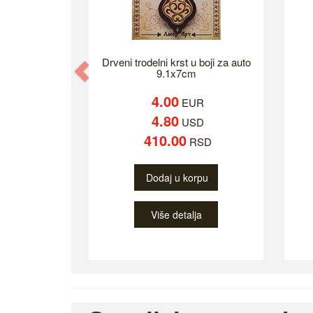
Drveni trodelni krst u boji za auto
Previous
9.1x7cm
4.00
EUR
4.80
USD
410.00
RSD
Dodaj u korpu
Više detalja