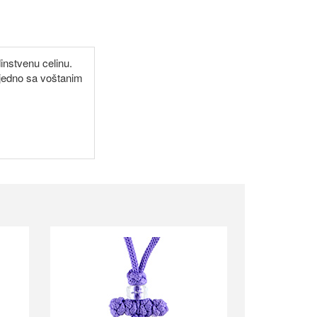
dinstvenu celinu.
ajedno sa voštanim