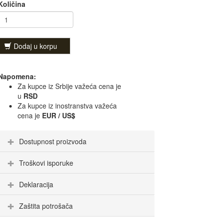
Količina
Dodaj u korpu
Napomena:
Za kupce iz Srbije važeća cena je
u
RSD
Za kupce iz inostranstva važeća
cena je
EUR / US$
Dostupnost proizvoda
Troškovi isporuke
Deklaracija
Zaštita potrošača