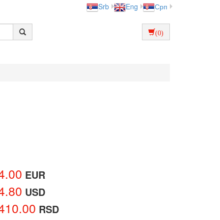
Srb
Eng
Срп
(0)
4.00
EUR
4.80
USD
410.00
RSD