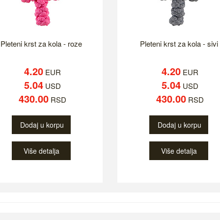
Pleteni krst za kola - roze
Pleteni krst za kola - sivi
4.20
4.20
EUR
EUR
5.04
5.04
USD
USD
430.00
430.00
RSD
RSD
Dodaj u korpu
Dodaj u korpu
Više detalja
Više detalja