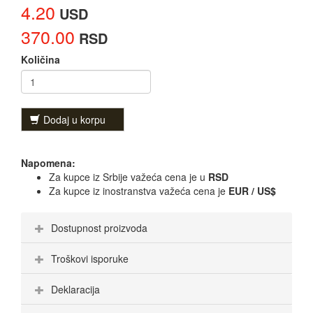
4.20
USD
370.00
RSD
Količina
Dodaj u korpu
Napomena:
Za kupce iz Srbije važeća cena je u
RSD
Za kupce iz inostranstva važeća cena je
EUR / US$
Dostupnost proizvoda
Troškovi isporuke
Deklaracija