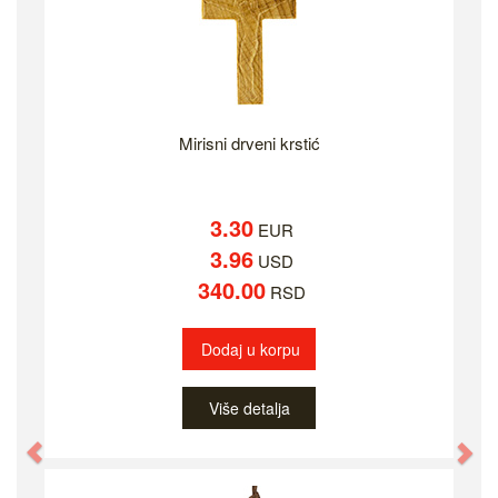
Mirisni drveni krstić
3.30
EUR
3.96
USD
340.00
RSD
Dodaj u korpu
Više detalja
Previous
Ne