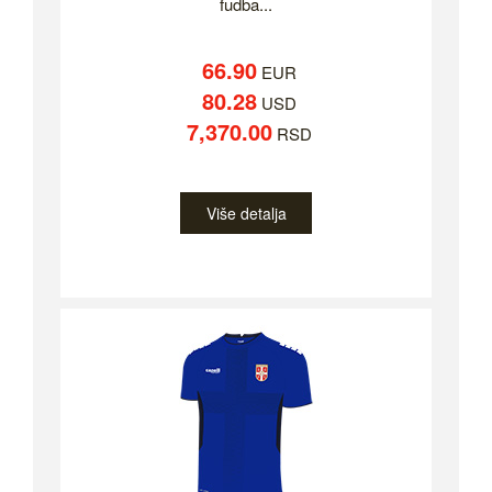
fudba...
66.90
EUR
80.28
USD
7,370.00
RSD
Više detalja