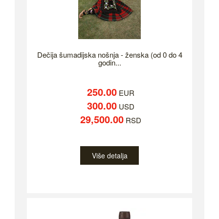
Dečija šumadijska nošnja - ženska (od 0 do 4
godin...
250.00
EUR
300.00
USD
29,500.00
RSD
Više detalja