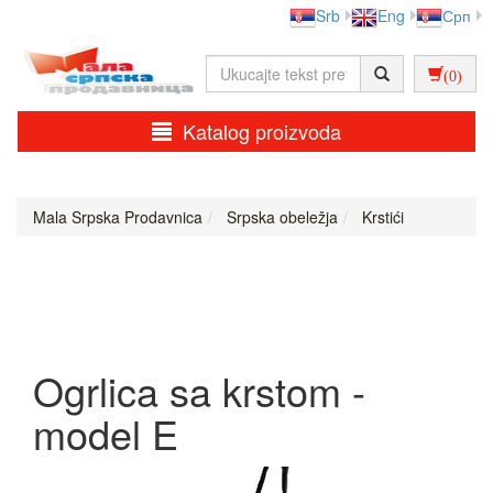
Srb
Eng
Срп
(0)
Katalog proizvoda
Mala Srpska Prodavnica
Srpska obeležja
Krstići
Ogrlica sa krstom -
model E