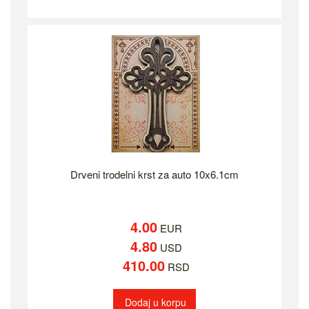
Drveni trodelni krst za auto 10x6.1cm
4.00
EUR
4.80
USD
410.00
RSD
Dodaj u korpu