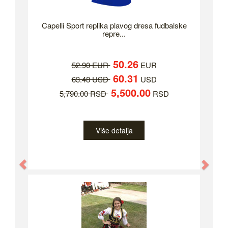
Capelli Sport replika plavog dresa fudbalske
repre...
50.26
52.90 EUR
EUR
60.31
63.48 USD
USD
5,500.00
5,790.00 RSD
RSD
Više detalja
Previous
Nex