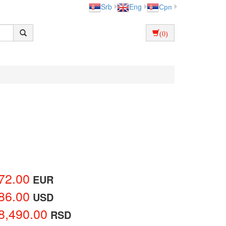
Srb
Eng
Срп
(0)
72.00
EUR
86.00
USD
8,490.00
RSD