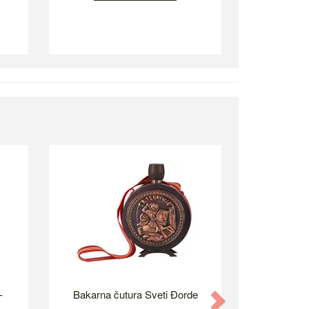
-
Bakarna čutura Sveti Đorde
Next