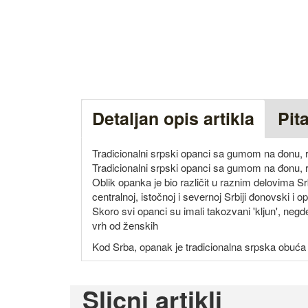
Detaljan opis artikla
Pit
Tradicionalni srpski opanci sa gumom na đonu, r
Tradicionalni srpski opanci sa gumom na đonu, r
Oblik opanka je bio različit u raznim delovima Sr
centralnoj, istočnoj i severnoj Srbiji đonovski i o
Skoro svi opanci su imali takozvani 'kljun', negde
vrh od ženskih
Kod Srba, opanak je tradicionalna srpska obuća 
Slicni artikli