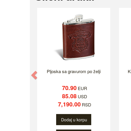
Pljoska sa gravurom po želji
K
Previous
70.90
EUR
85.08
USD
7,190.00
RSD
Dodaj u korpu