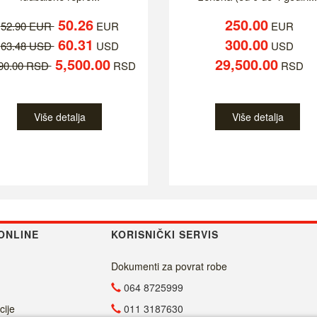
50.26
250.00
52.90 EUR
EUR
EUR
60.31
300.00
63.48 USD
USD
USD
5,500.00
29,500.00
790.00 RSD
RSD
RSD
Više detalja
Više detalja
ONLINE
KORISNIČKI SERVIS
Dokumenti za povrat robe
064 8725999
cije
011 3187630