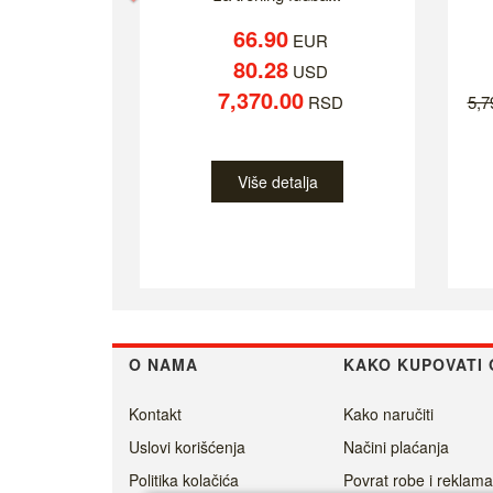
66.90
EUR
80.28
USD
7,370.00
RSD
5,
Više detalja
O NAMA
KAKO KUPOVATI 
Kontakt
Kako naručiti
Uslovi korišćenja
Načini plaćanja
Politika kolačića
Povrat robe i reklama