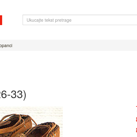
 opanci
6-33)