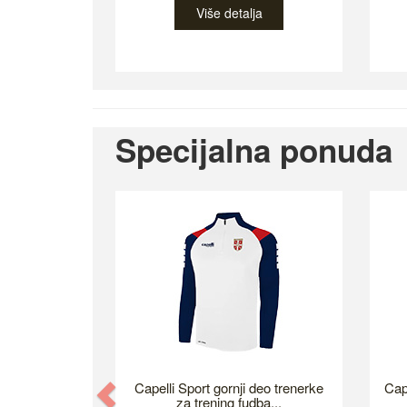
Više detalja
Specijalna ponuda
Previous
Capelli Sport gornji deo trenerke
Cap
za trening fudba...