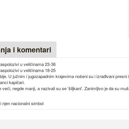
anja i komentari
aspolozivi u veličinama 23-36
aspolozivi u veličinama 18-25
bije. U južnim i jugozapadnim krajevima nošeni su i izrađivani presni i
panci kapičari.
 veći, negde manji, a nazivali su se 'šiljkani'. Zanimljivo je da su muš
i njen nacionalni simbol