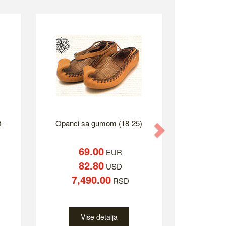
 -
Opanci sa gumom (18-25)
Next
69.00
EUR
82.80
USD
7,490.00
RSD
Više detalja