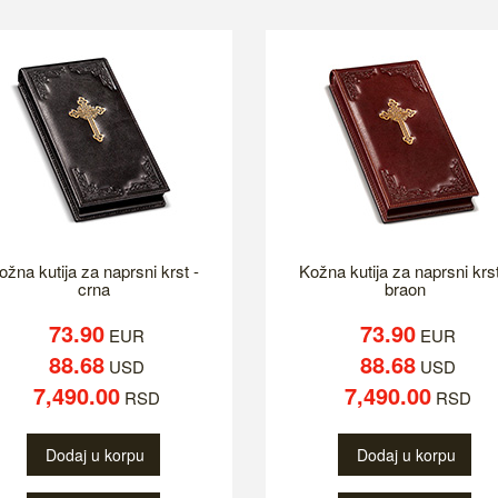
ožna kutija za naprsni krst -
Kožna kutija za naprsni krst
crna
braon
73.90
73.90
EUR
EUR
88.68
88.68
USD
USD
7,490.00
7,490.00
RSD
RSD
Dodaj u korpu
Dodaj u korpu