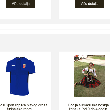
Više detalja
Više detalja
elli Sport replika plavog dresa
Dečija šumadijska nošnja 
fudbalske repre...
ženska (od 0 do 4 godin...