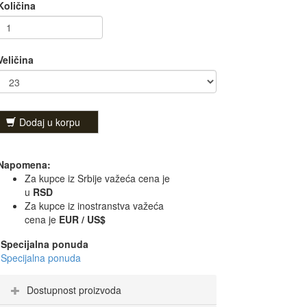
Količina
Veličina
Dodaj u korpu
Napomena:
Za kupce iz Srbije važeća cena je
u
RSD
Za kupce iz inostranstva važeća
cena je
EUR / US$
Specijalna ponuda
Specijalna ponuda
Dostupnost proizvoda