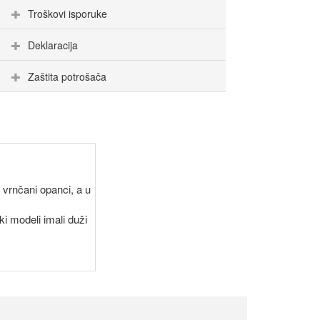
Troškovi isporuke
Deklaracija
Zaštita potrošača
 vrnčani opanci, a u
ki modeli imali duži