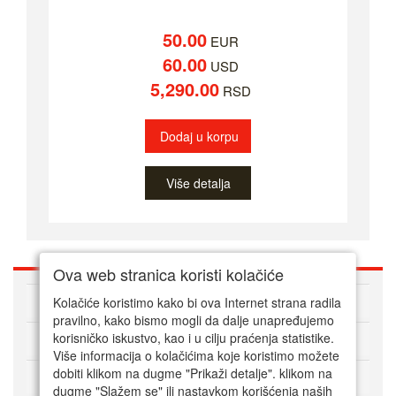
50.00
EUR
60.00
USD
5,290.00
RSD
Dodaj u korpu
Više detalja
Ova web stranica koristi kolačiće
O nama
Kolačiće koristimo kako bi ova Internet strana radila
pravilno, kako bismo mogli da dalje unapređujemo
korisničko iskustvo, kao i u cilju praćenja statistike.
Kako kupovati online
Više informacija o kolačićima koje koristimo možete
dobiti klikom na dugme "Prikaži detalje". klikom na
Korisnički servis
dugme "Slažem se" ili nastavkom korišćenja naših