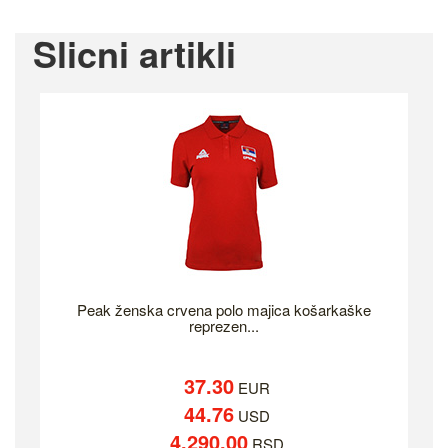
Slicni artikli
Peak ženska crvena polo majica košarkaške
reprezen...
37.30
EUR
44.76
USD
4,290.00
RSD