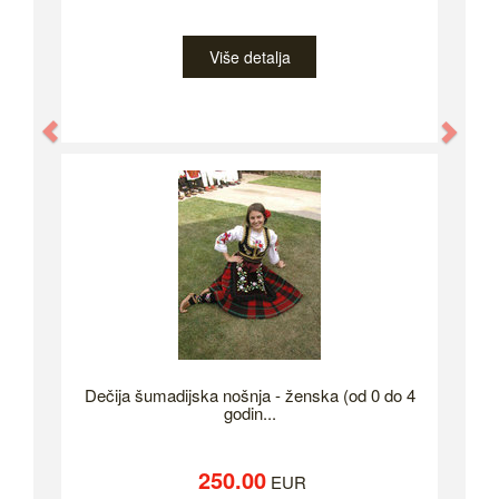
Više detalja
Previous
Nex
Dečija šumadijska nošnja - ženska (od 0 do 4
godin...
250.00
EUR