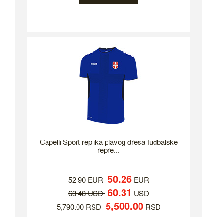
Capelli Sport replika plavog dresa fudbalske
repre...
50.26
52.90 EUR
EUR
60.31
63.48 USD
USD
5,500.00
5,790.00 RSD
RSD