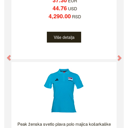
EUR
44.76
USD
4,290.00
RSD
Više detalja
Previous
Ne
Peak ženska svetlo plava polo majica košarkaške