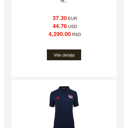
re...
37.30
EUR
44.76
USD
4,290.00
RSD
Više detalja