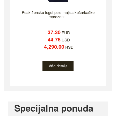
Peak ženska teget polo majica košarkaške
reprezent...
37.30
EUR
44.76
USD
4,290.00
RSD
Više detalja
Specijalna ponuda