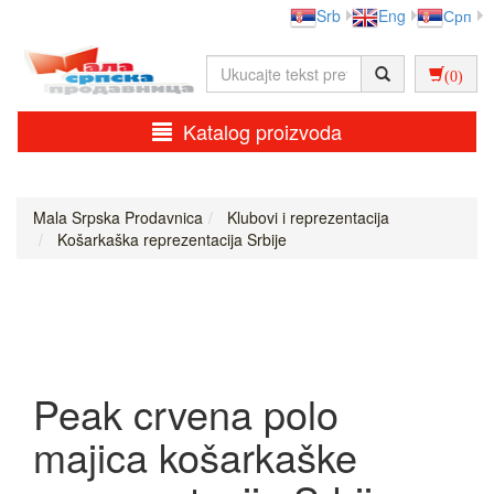
Srb
Eng
Срп
(0)
Katalog proizvoda
Mala Srpska Prodavnica
Klubovi i reprezentacija
Košarkaška reprezentacija Srbije
Peak crvena polo
majica košarkaške